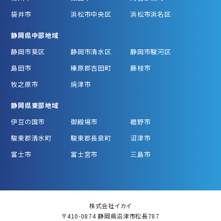
袋井市
浜松市中央区
浜松市浜名区
静岡県中部地域
静岡市葵区
静岡市清水区
静岡市駿河区
島田市
榛原郡吉田町
藤枝市
牧之原市
焼津市
静岡県東部地域
伊豆の国市
御殿場市
裾野市
駿東郡清水町
駿東郡長泉町
沼津市
富士市
富士宮市
三島市
株式会社イカイ
〒410-0874 静岡県沼津市松長787