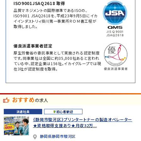
ISO9001JSAQ2618 取得
品質マネジメントの国際標準であるISOの、
ISO9001 JSAQ2618を、平成23年9月5日にイカ
イインダストリィ掛川第一事業所ＲＯＭ書工程が
取得しました。
優良派遣事業者認定
厚生労働省の委託事業として実施される認定制度
です。同事業社は全国に約35,000社あると言われ
ている中、認定企業は156社。イカイグループでは現
在3社が認定制度を取得。
おすすめ
の求人
派遣社員
初心者歓迎
《静岡市駿河区》プリンタートナーの製造オペレーター
★資格取得支援あり★月収32万...
静岡県静岡市駿河区