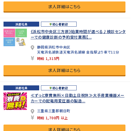
求人詳細はこちら
派遣社員
初心者歓迎
《浜松市中央区三方原》始業時間が選べる♪検診センタ
ーでの健康診断の予約受付業務【...
静岡県浜松市中央区
天竜浜名湖鉄道天竜浜名湖線 金指駅より車で11分
時給 1,315円
求人詳細はこちら
派遣社員
初心者歓迎
≪ずっと寮費無料×日勤土日祝休≫大手産業機器メー
カーでの配電用変圧器の製造...
三重県三重郡朝日町
時給 1,700円 以上
求人詳細はこちら