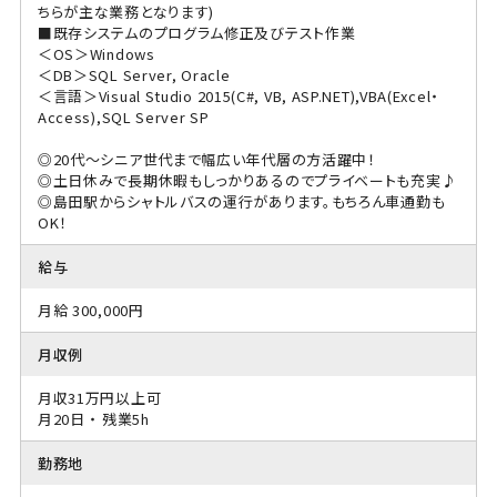
ちらが主な業務となります)
■既存システムのプログラム修正及びテスト作業
＜OS＞Windows
＜DB＞SQL Server, Oracle
＜言語＞Visual Studio 2015(C#, VB, ASP.NET),VBA(Excel・
Access),SQL Server SP
◎20代～シニア世代まで幅広い年代層の方活躍中！
◎土日休みで長期休暇もしっかりあるのでプライベートも充実♪
◎島田駅からシャトルバスの運行があります。もちろん車通勤も
OK！
給与
月給 300,000円
月収例
月収31万円以上可
月20日 ・ 残業5h
勤務地