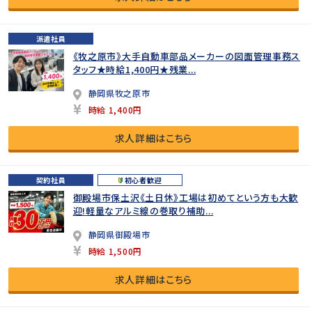
派遣社員
《牧之原市》大手自動車部品メーカーの図面管理事務ス
タッフ★時給1,400円★残業...
静岡県牧之原市
時給 1,400円
求人詳細はこちら
契約社員
初心者歓迎
御殿場市保土沢《土日休》工場は初めてという方も大歓
迎!軽量なアルミ線の巻取り補助...
静岡県御殿場市
時給 1,500円
求人詳細はこちら