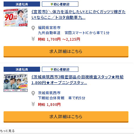
派遣社員
初心者歓迎
《宮若市》＼体力を活かしたい!とにかくガッツリ稼ぎた
い!ならここ／トヨタ自動車九...
福岡県宮若市
九州自動車道 宮田スマートICから車で1分
時給 1,700円 ～2,125円
求人詳細はこちら
派遣社員
初心者歓迎
《茨城県筑西市》精密部品の目視検査スタッフ★時給
1,800円★オープニングスタッ...
茨城県筑西市
下館総合体育館 車で約5分
時給 1,800円
求人詳細はこちら
もっと見る