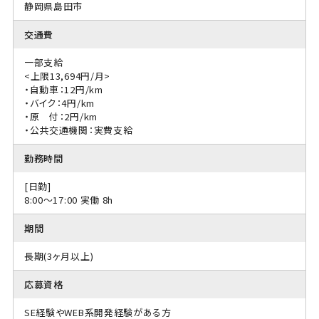
静岡県島田市
交通費
一部支給
<上限13,694円/月>
・自動車：12円/km
・バイク：4円/km
・原 付：2円/km
・公共交通機関：実費支給
勤務時間
[日勤]
8:00〜17:00 実働 8h
期間
長期(3ヶ月以上)
応募資格
SE経験やWEB系開発経験がある方