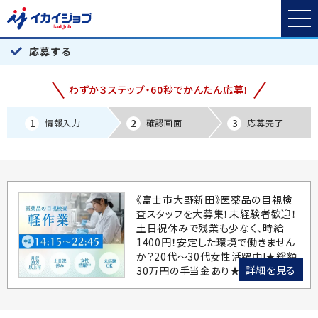
応募する
わずか３ステップ・60秒でかんたん応募！
1
2
3
情報入力
確認画面
応募完了
《富士市大野新田》医薬品の目視検
査スタッフを大募集！未経験者歓迎！
土日祝休みで残業も少なく、時給
1400円！安定した環境で働きません
か？20代～30代女性活躍中!★総額
詳細を見る
30万円の手当金あり★