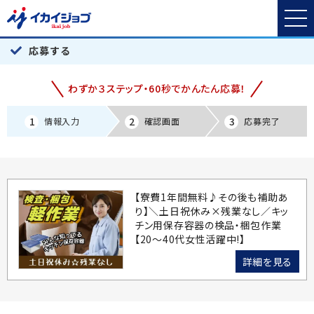
応募する
わずか３ステップ・60秒でかんたん応募！
1
2
3
情報入力
確認画面
応募完了
【寮費1年間無料♪その後も補助あ
り】＼土日祝休み×残業なし／キッ
チン用保存容器の検品・梱包作業
【20～40代女性活躍中!】
詳細を見る