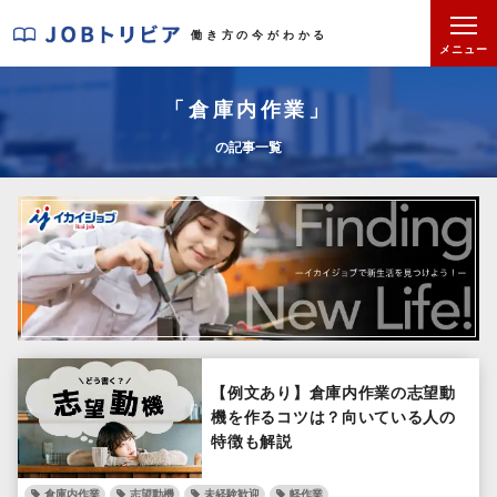
J
働き方の今がわかる
O
メニュー
B
ト
「倉庫内作業」
リ
の記事一覧
ビ
ア
【例文あり】倉庫内作業の志望動
機を作るコツは？向いている人の
特徴も解説
倉庫内作業
志望動機
未経験歓迎
軽作業