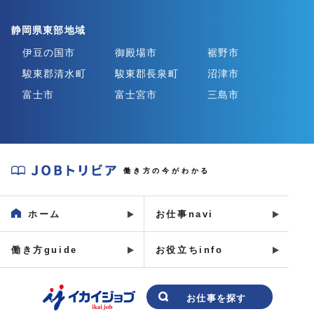
静岡県東部地域
伊豆の国市
御殿場市
裾野市
駿東郡清水町
駿東郡長泉町
沼津市
富士市
富士宮市
三島市
J
働き方の今がわかる
O
B
ホーム
お仕事navi
ト
リ
働き方guide
お役立ちinfo
ビ
ア
イ
お仕事を探す
カ