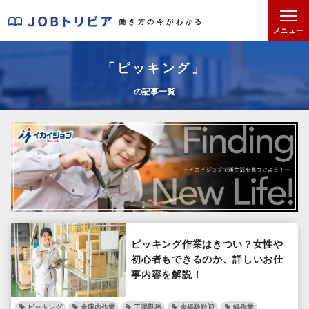
J
働き方の今がわかる
O
メニュー
B
ト
「ピッキング」
リ
の記事一覧
ビ
ア
ピッキング作業はきつい？女性や
初心者もできるのか、詳しいお仕
事内容を解説！
ピッキング
倉庫内作業
工場勤務
未経験歓迎
軽作業