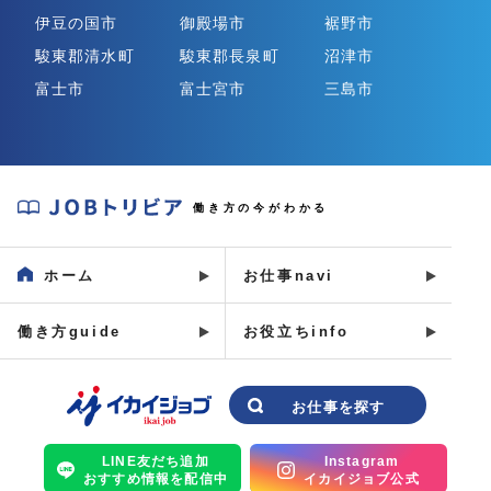
伊豆の国市
御殿場市
裾野市
駿東郡清水町
駿東郡長泉町
沼津市
富士市
富士宮市
三島市
J
働き方の今がわかる
O
B
ホーム
お仕事navi
ト
リ
働き方guide
お役立ちinfo
ビ
ア
イ
お仕事を探す
カ
イ
LINE友だち追加
Instagram
おすすめ情報を配信中
イカイジョブ公式
ジ