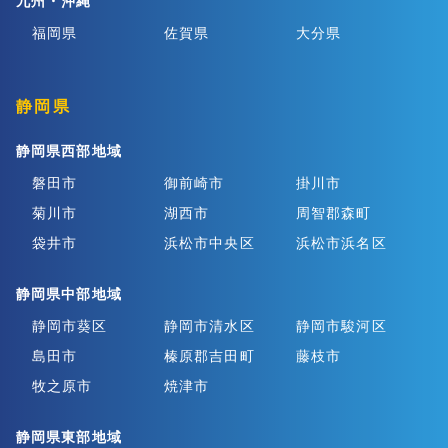
九州・沖縄
福岡県
佐賀県
大分県
静岡県
静岡県西部地域
磐田市
御前崎市
掛川市
菊川市
湖西市
周智郡森町
袋井市
浜松市中央区
浜松市浜名区
静岡県中部地域
静岡市葵区
静岡市清水区
静岡市駿河区
島田市
榛原郡吉田町
藤枝市
牧之原市
焼津市
静岡県東部地域