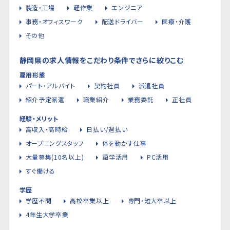
製造・工場
軽作業
エンジニア
事務・オフィスワーク
配送ドライバー
医療・介護
その他
静岡県の求人情報をこだわり条件でさらに絞りこむ
雇用形態
パート・アルバイト
契約社員
派遣社員
紹介予定派遣
職業紹介
業務委託
正社員
経験・メリット
高収入・高時給
日払い/週払い
オープニングスタッフ
体を動かす仕事
大量募集(10名以上)
語学活用
PC活用
すぐ働ける
学歴
学歴不問
高校卒業以上
専門・短大卒以上
4年生大学卒業