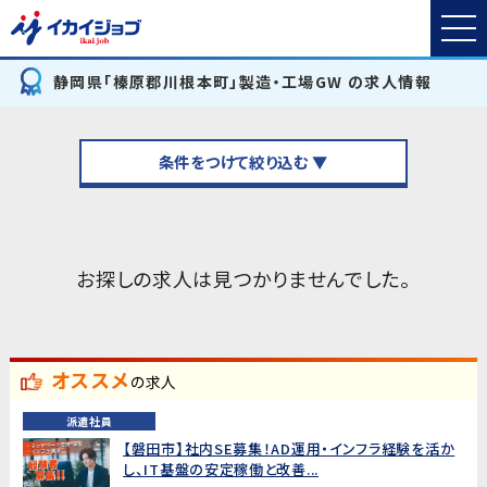
静岡県「榛原郡川根本町」製造・工場GW の求人情報
条件をつけて絞り込む ▼
お探しの求人は見つかりませんでした。
オススメ
の求人
派遣社員
【磐田市】社内SE募集！AD運用・インフラ経験を活か
し、IT基盤の安定稼働と改善...