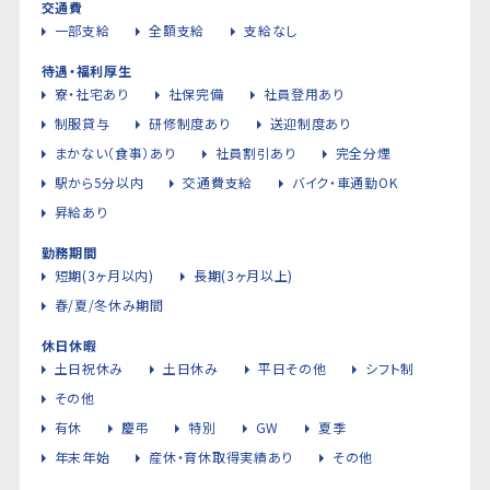
交通費
一部支給
全額支給
支給なし
待遇・福利厚生
寮・社宅あり
社保完備
社員登用あり
制服貸与
研修制度あり
送迎制度あり
まかない（食事）あり
社員割引あり
完全分煙
駅から5分以内
交通費支給
バイク・車通勤OK
昇給あり
勤務期間
短期(3ヶ月以内)
長期(3ヶ月以上)
春/夏/冬休み期間
休日休暇
土日祝休み
土日休み
平日その他
シフト制
その他
有休
慶弔
特別
GW
夏季
年末年始
産休・育休取得実績あり
その他