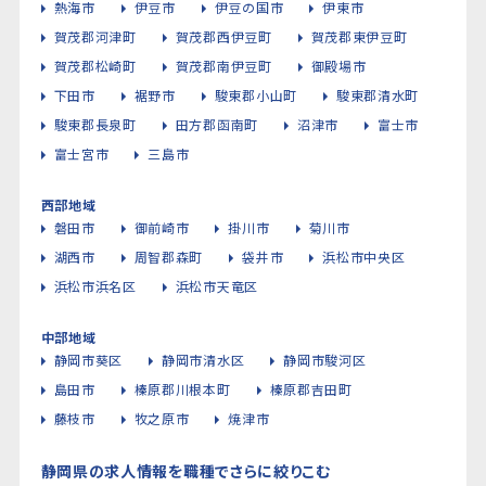
熱海市
伊豆市
伊豆の国市
伊東市
賀茂郡河津町
賀茂郡西伊豆町
賀茂郡東伊豆町
賀茂郡松崎町
賀茂郡南伊豆町
御殿場市
下田市
裾野市
駿東郡小山町
駿東郡清水町
駿東郡長泉町
田方郡函南町
沼津市
富士市
富士宮市
三島市
西部地域
磐田市
御前崎市
掛川市
菊川市
湖西市
周智郡森町
袋井市
浜松市中央区
浜松市浜名区
浜松市天竜区
中部地域
静岡市葵区
静岡市清水区
静岡市駿河区
島田市
榛原郡川根本町
榛原郡吉田町
藤枝市
牧之原市
焼津市
静岡県の求人情報を職種でさらに絞りこむ