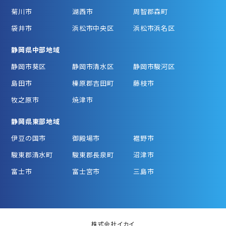
菊川市
湖西市
周智郡森町
袋井市
浜松市中央区
浜松市浜名区
静岡県中部地域
静岡市葵区
静岡市清水区
静岡市駿河区
島田市
榛原郡吉田町
藤枝市
牧之原市
焼津市
静岡県東部地域
伊豆の国市
御殿場市
裾野市
駿東郡清水町
駿東郡長泉町
沼津市
富士市
富士宮市
三島市
株式会社イカイ