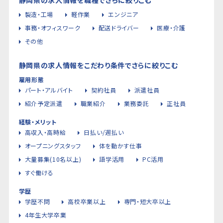
製造・工場
軽作業
エンジニア
事務・オフィスワーク
配送ドライバー
医療・介護
その他
静岡県の求人情報をこだわり条件でさらに絞りこむ
雇用形態
パート・アルバイト
契約社員
派遣社員
紹介予定派遣
職業紹介
業務委託
正社員
経験・メリット
高収入・高時給
日払い/週払い
オープニングスタッフ
体を動かす仕事
大量募集(10名以上)
語学活用
PC活用
すぐ働ける
学歴
学歴不問
高校卒業以上
専門・短大卒以上
4年生大学卒業