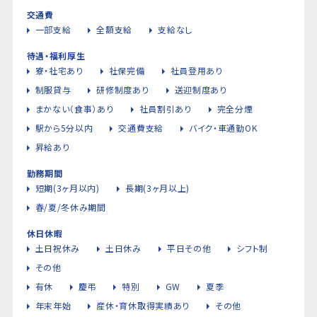
交通費
一部支給
全額支給
支給なし
待遇・福利厚生
寮・社宅あり
社保完備
社員登用あり
制服貸与
研修制度あり
送迎制度あり
まかない（食事）あり
社員割引あり
完全分煙
駅から5分以内
交通費支給
バイク・車通勤OK
昇給あり
勤務期間
短期(3ヶ月以内)
長期(3ヶ月以上)
春/夏/冬休み期間
休日休暇
土日祝休み
土日休み
平日その他
シフト制
その他
有休
慶弔
特別
GW
夏季
年末年始
産休・育休取得実績あり
その他