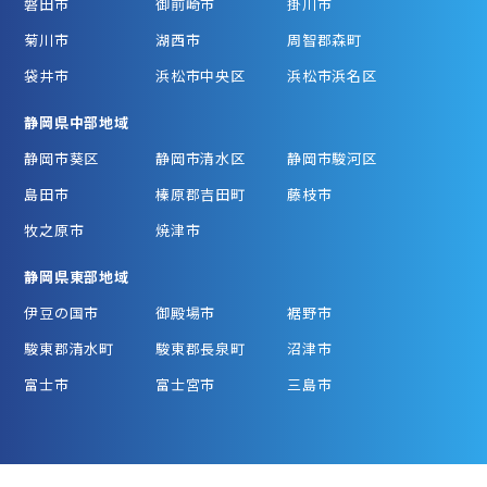
磐田市
御前崎市
掛川市
菊川市
湖西市
周智郡森町
袋井市
浜松市中央区
浜松市浜名区
静岡県中部地域
静岡市葵区
静岡市清水区
静岡市駿河区
島田市
榛原郡吉田町
藤枝市
牧之原市
焼津市
静岡県東部地域
伊豆の国市
御殿場市
裾野市
駿東郡清水町
駿東郡長泉町
沼津市
富士市
富士宮市
三島市