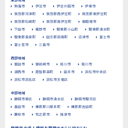
熱海市
伊豆市
伊豆の国市
伊東市
賀茂郡河津町
賀茂郡西伊豆町
賀茂郡東伊豆町
賀茂郡松崎町
賀茂郡南伊豆町
御殿場市
下田市
裾野市
駿東郡小山町
駿東郡清水町
駿東郡長泉町
田方郡函南町
沼津市
富士市
富士宮市
三島市
西部地域
磐田市
御前崎市
掛川市
菊川市
湖西市
周智郡森町
袋井市
浜松市中央区
浜松市浜名区
浜松市天竜区
中部地域
静岡市葵区
静岡市清水区
静岡市駿河区
島田市
榛原郡川根本町
榛原郡吉田町
藤枝市
牧之原市
焼津市
静岡県の求人情報を職種でさらに絞りこむ