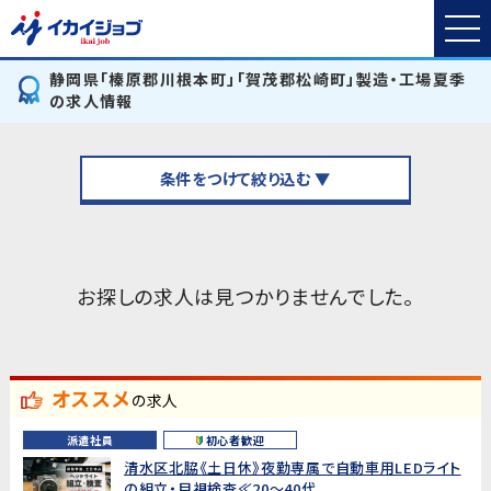
静岡県「榛原郡川根本町」「賀茂郡松崎町」製造・工場夏季
の求人情報
条件をつけて絞り込む ▼
お探しの求人は見つかりませんでした。
オススメ
の求人
派遣社員
初心者歓迎
清水区北脇《土日休》夜勤専属で自動車用LEDライト
の組立・目視検査≪20～40代...