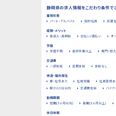
静岡県の求人情報をこだわり条件で
雇用形態
パート・アルバイト
契約社員
派遣
経験・メリット
高収入・高時給
日払い/週払い
オ
学歴
学歴不問
高校卒業以上
専門・短
交通費
一部支給
全額支給
支給なし
待遇・福利厚生
寮・社宅あり
社保完備
社員登用あ
駅から5分以内
交通費支給
バイク
勤務期間
短期(3ヶ月以内)
長期(3ヶ月以上)
休日休暇