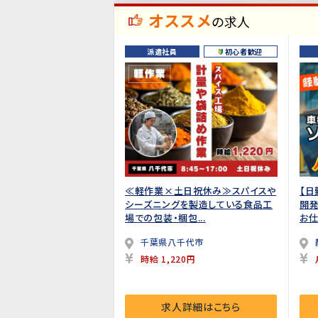
オススメ
の求人
派遣社員
初心者歓迎
≪軽作業×土日祝休み≫スパイスや
【日
シーズニングを製造している食品工
開発
場での包装・梱包...
お仕
千葉県八千代市
時給 1,220円
求人詳細はこちら