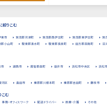
に絞りこむ
伊東市
賀茂郡河津町
賀茂郡西伊豆町
賀茂郡東伊豆町
賀
東郡小山町
駿東郡清水町
駿東郡長泉町
田方郡函南町
沼
川市
湖西市
周智郡森町
袋井市
浜松市中央区
浜松
駿河区
島田市
榛原郡川根本町
榛原郡吉田町
藤枝市
りこむ
事務・オフィスワーク
配送ドライバー
医療・介護
その他