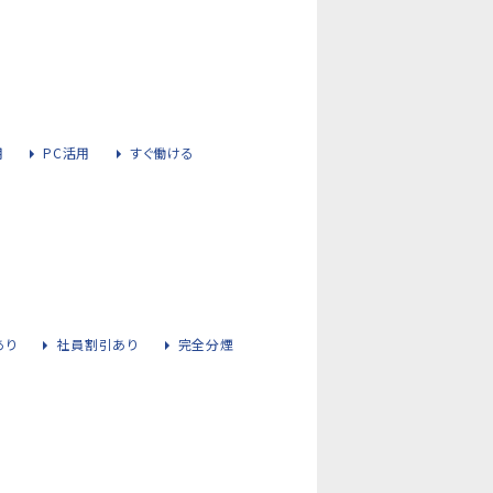
用
PC活用
すぐ働ける
あり
社員割引あり
完全分煙