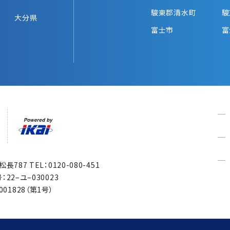
駿東郡清水町
駿
大分県
富士市
富
市松長787
TEL：0120-080-451
22–ユ–030023
1828（第1号）