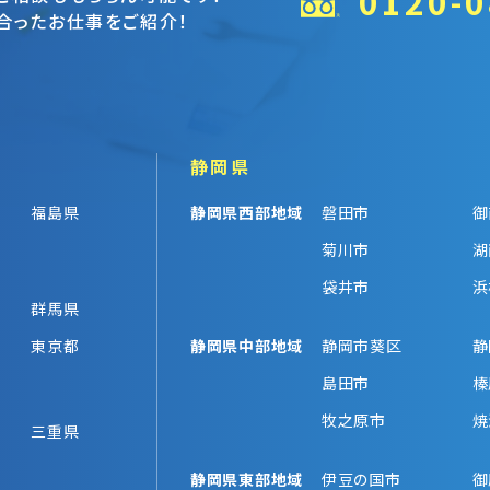
0120-0
合ったお仕事をご紹介！
静岡県
福島県
静岡県西部地域
磐田市
御
菊川市
湖
袋井市
浜
群馬県
東京都
静岡県中部地域
静岡市葵区
静
島田市
榛
牧之原市
焼
三重県
静岡県東部地域
伊豆の国市
御