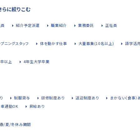
さらに絞りこむ
社員
紹介予定派遣
職業紹介
業務委託
正社員
ープニングスタッフ
体を動かす仕事
大量募集(10名以上)
語学活
大卒以上
4年生大学卒業
り
制服貸与
研修制度あり
送迎制度あり
まかない（食事）
・車通勤OK
昇給あり
春/夏/冬休み期間