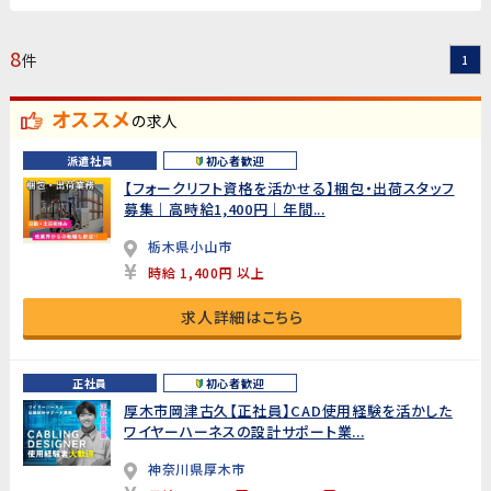
8
件
1
オススメ
の求人
派遣社員
初心者歓迎
【フォークリフト資格を活かせる】梱包・出荷スタッフ
募集｜高時給1,400円｜年間...
栃木県小山市
時給 1,400円 以上
求人詳細はこちら
正社員
初心者歓迎
厚木市岡津古久【正社員】CAD使用経験を活かした
ワイヤーハーネスの設計サポート業...
神奈川県厚木市