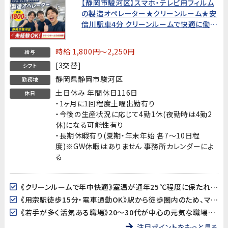
【静岡市駿河区】スマホ・テレビ用フィルム
の製造オペレーター★クリーンルーム★安
倍川駅車4分 クリーンルームで快適に働け
る！
時給 1,800円～2,250円
給与
[3交替]
シフト
静岡県静岡市駿河区
勤務地
土日休み 年間休日116日
休日
・1ヶ月に1回程度土曜出勤有り
・今後の生産状況に応じて4勤1休(夜勤時は4勤2
休)になる可能性有り
・長期休暇有り(夏期・年末年始 各7～10日程
度)※GW休暇はありません 事務所カレンダーによ
る
《クリーンルームで年中快適》室温が通年25℃程度に保たれたクリーンな環境での作業です。暑い・寒いを気にせず集中して働けます。
《用宗駅徒歩15分・電車通勤OK》駅から徒歩圏内のため、マイカーがなくても通勤できます。
《若手が多く活気ある職場》20〜30代が中心の元気な職場です。3交替なので平日の時間が取りやすく、プライベートも充実させやすい環境です。
注目ポイントをもっと見る