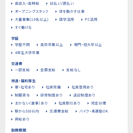
高収入・高時給
日払い/週払い
オープニングスタッフ
体を動かす仕事
大量募集(10名以上)
語学活用
PC活用
すぐ働ける
学歴
学歴不問
高校卒業以上
専門・短大卒以上
4年生大学卒業
交通費
一部支給
全額支給
支給なし
待遇・福利厚生
寮・社宅あり
社保完備
社員登用あり
制服貸与
研修制度あり
送迎制度あり
まかない（食事）あり
社員割引あり
完全分煙
駅から5分以内
交通費支給
バイク・車通勤OK
昇給あり
勤務期間