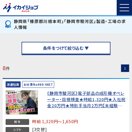
静岡県「榛原郡川根本町」「静岡市駿河区」製造・工場の求
人情報
条件をつけて絞り込む ▼
8
件
1
派遣社員
お仕事No460-4657
《静岡市駿河区》電子部品の成形機オペレ
ーター・目視検査★時給1,320円★入社祝
金20万円★特別手当月2万円【未経験歓
迎・男女活躍中！】
時給 1,320円～1,650円
給与
[3交替]
シフト