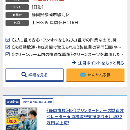
[日勤]
シフト
静岡県静岡市駿河区
勤務地
土日休み 年間休日116日
休日
《2人1組で安心・ワンオペなし》2人1組での作業なので、機械トラブルや不明点があってもすぐに相談できます。一人で抱え込む心配がない、チームワークで取り組める職場です。
《未経験歓迎・約2週間で覚えられる》製紙業の専門知識や特別な資格は不要です。先輩スタッフのサポートを受けながら、約2週間で作業に慣れることができます。
《クリーンルーム内の快適な職場》クリーンスーツを着用したクリーンルーム内での作業です。空調完備で年中快適な温度が保たれており、気になるような臭いもありません。
注目ポイントをもっと見る
詳細を見る
かんたん応募
派遣社員
お仕事No783-3100
《静岡市駿河区》プリンタートナーの製造オ
ペレーター★資格取得支援あり★月収32
万円以上可!