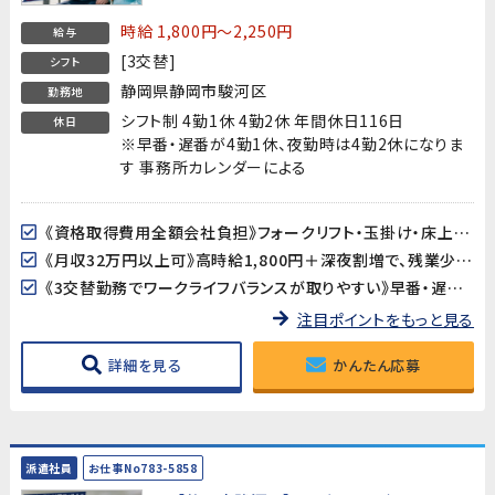
時給 1,800円～2,250円
給与
[3交替]
シフト
静岡県静岡市駿河区
勤務地
シフト制 4勤1休 4勤2休 年間休日116日
休日
※早番・遅番が4勤1休、夜勤時は4勤2休になりま
す 事務所カレンダーによる
《資格取得費用全額会社負担》フォークリフト・玉掛け・床上操作式クレーンの資格を、費用ゼロで取得できます！スキルアップしながら稼げる環境です。
《月収32万円以上可》高時給1,800円＋深夜割増で、残業少な目でも月収32万円以上を目指せます！
《3交替勤務でワークライフバランスが取りやすい》早番・遅番は実働6時間30分のため、平日の時間を有効に使えます。夜勤時は4勤2休でしっかり休めます。
注目ポイントをもっと見る
詳細を見る
かんたん応募
派遣社員
お仕事No783-5858