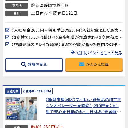
静岡県静岡市駿河区
勤務地
土日休み 年間休日121日
休日
《入社祝金20万円＋特別手当月2万円》入社祝金として最大20万円を支給（出勤率規定あり）。さらに入社後1年間は特別手当として月額20,000円が毎月加算されます（出勤率90%以上が対象）。
《3交替でしっかり稼げる》深夜割増が加算される3交替勤務で、調整補助金も含めた月収256,280円以上を目指せます（所定20日・残業20h・深夜36hの場合）。
《空調完備のキレイな職場》清潔で空調が整った屋内での作業です。機械のボタンを押してセットするだけのシンプルな作業で、未経験からでも約1か月で覚えられます。
注目ポイントをもっと見る
詳細を見る
かんたん応募
派遣社員
お仕事No783-5534
《静岡市駿河区》フィルム・紙製品の加工マ
シンオペレーター★時給1,250円★2人1
組で安心★日勤のみ・土日休み【未経験歓
迎・20代～40代男性活躍中！】
時給1,250円以上
給与