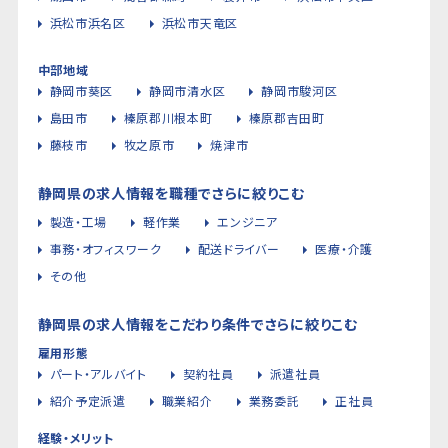
浜松市浜名区
浜松市天竜区
中部地域
静岡市葵区
静岡市清水区
静岡市駿河区
島田市
榛原郡川根本町
榛原郡吉田町
藤枝市
牧之原市
焼津市
静岡県の求人情報を職種でさらに絞りこむ
製造・工場
軽作業
エンジニア
事務・オフィスワーク
配送ドライバー
医療・介護
その他
静岡県の求人情報をこだわり条件でさらに絞りこむ
雇用形態
パート・アルバイト
契約社員
派遣社員
紹介予定派遣
職業紹介
業務委託
正社員
経験・メリット