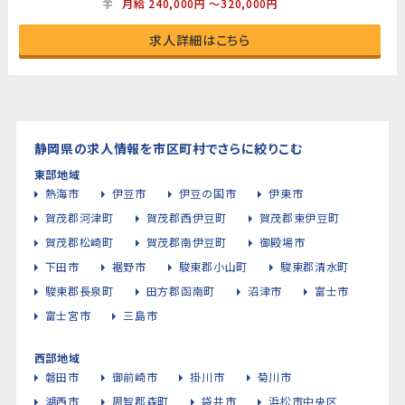
月給 240,000円 ～320,000円
求人詳細はこちら
静岡県の求人情報を市区町村でさらに絞りこむ
東部地域
熱海市
伊豆市
伊豆の国市
伊東市
賀茂郡河津町
賀茂郡西伊豆町
賀茂郡東伊豆町
賀茂郡松崎町
賀茂郡南伊豆町
御殿場市
下田市
裾野市
駿東郡小山町
駿東郡清水町
駿東郡長泉町
田方郡函南町
沼津市
富士市
富士宮市
三島市
西部地域
磐田市
御前崎市
掛川市
菊川市
湖西市
周智郡森町
袋井市
浜松市中央区