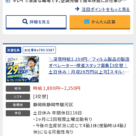
キレイで清潔な職場です。空調完備で通年快適にお仕事ができます♪
注目ポイントをもっと見る
詳細を見る
かんたん応募
派遣社員
お仕事No783-5587
＼深夜時給2,250円／フィルム製品の製造
オペレーター・検査スタッフ募集【3交替｜
土日休み｜月収29万円以上可】スキル・資
格不問、未経験歓迎のお仕事♪
時給 1,800円～2,250円
給与
[3交替]
シフト
静岡県静岡市駿河区
勤務地
土日休み 年間休日116日
休日
・1ヶ月に1回程度土曜出勤有り
・今後の生産状況に応じて4勤1休(夜勤時は4勤2
休)になる可能性有り