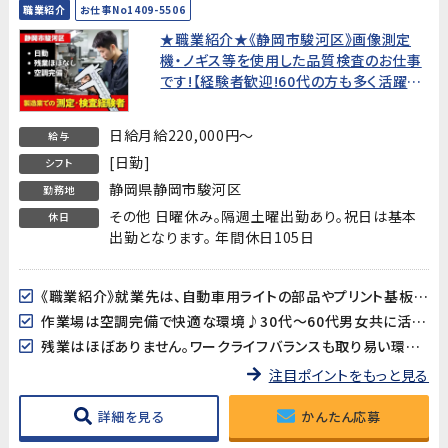
職業紹介
お仕事No1409-5506
★職業紹介★《静岡市駿河区》画像測定
機・ノギス等を使用した品質検査のお仕事
です!【経験者歓迎!60代の方も多く活躍
中!】
日給月給220,000円～
給与
[日勤]
シフト
静岡県静岡市駿河区
勤務地
その他 日曜休み。隔週土曜出勤あり。祝日は基本
休日
出勤となります。 年間休日105日
《職業紹介》就業先は、自動車用ライトの部品やプリント基板用端子などを製造している企業です。長期的に安定した就業が見込めます!
作業場は空調完備で快適な環境♪30代～60代男女共に活躍中!
残業はほぼありません。ワークライフバランスも取り易い環境です。
注目ポイントをもっと見る
詳細を見る
かんたん応募