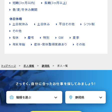
短期(3ヶ月以内)
長期(3ヶ月以上)
春/夏/冬休み期間
休日休暇
土日祝休み
土日休み
平日その他
シフト制
その他
有休
慶弔
特別
GW
夏季
年末年始
産休・育休取得実績あり
その他
トップページ
求人情報
静岡県
求人一覧
さっそく、自分に合ったお仕事を探してみましょう！