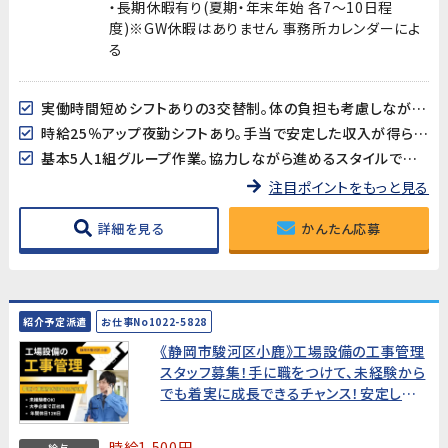
・長期休暇有り(夏期・年末年始 各7～10日程
度)※GW休暇はありません 事務所カレンダーによ
る
実働時間短めシフトありの3交替制。体の負担も考慮しながらバランス良く働けます！
時給25％アップ夜勤シフトあり。手当で安定した収入が得られます！
基本5人1組グループ作業。協力しながら進めるスタイルですので未経験さんも安心です！
注目ポイントをもっと見る
詳細を見る
かんたん応募
紹介予定派遣
お仕事No1022-5828
《静岡市駿河区小鹿》工場設備の工事管理
スタッフ募集！手に職をつけて、未経験から
でも着実に成長できるチャンス！安定した
キャリアを築きませんか？
時給1,500円
給与