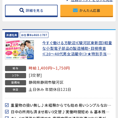
詳細を見る
かんたん応募
派遣社員
お仕事No460-1707
今すぐ働ける方歓迎!《駿河区東新田》軽量
な小型電子部品の製造補助・目視検査
≪20～40代男女活躍中!≫★特別手当あ
り★入社祝い金20万円
時給 1,400円～1,750円
給与
[3交替]
シフト
静岡県静岡市駿河区
勤務地
土日休み 年間休日121日
休日
重量物の扱い無し♪未経験からでも始め易いシンプルなお仕事です
日中の所用も済ませ易い3交替♪実働時間短め ＆ 基本残業なしだから無理なく働きやすい♪