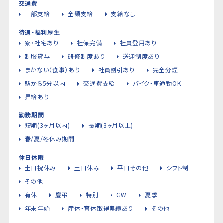
交通費
一部支給
全額支給
支給なし
待遇・福利厚生
寮・社宅あり
社保完備
社員登用あり
制服貸与
研修制度あり
送迎制度あり
まかない（食事）あり
社員割引あり
完全分煙
駅から5分以内
交通費支給
バイク・車通勤OK
昇給あり
勤務期間
短期(3ヶ月以内)
長期(3ヶ月以上)
春/夏/冬休み期間
休日休暇
土日祝休み
土日休み
平日その他
シフト制
その他
有休
慶弔
特別
GW
夏季
年末年始
産休・育休取得実績あり
その他