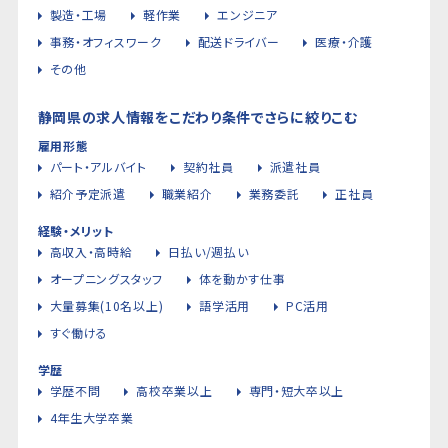
製造・工場
軽作業
エンジニア
事務・オフィスワーク
配送ドライバー
医療・介護
その他
静岡県の求人情報をこだわり条件でさらに絞りこむ
雇用形態
パート・アルバイト
契約社員
派遣社員
紹介予定派遣
職業紹介
業務委託
正社員
経験・メリット
高収入・高時給
日払い/週払い
オープニングスタッフ
体を動かす仕事
大量募集(10名以上)
語学活用
PC活用
すぐ働ける
学歴
学歴不問
高校卒業以上
専門・短大卒以上
4年生大学卒業