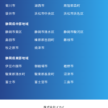
菊川市
湖西市
周智郡森町
袋井市
浜松市中央区
浜松市浜名区
静岡県中部地域
静岡市葵区
静岡市清水区
静岡市駿河区
島田市
榛原郡吉田町
藤枝市
牧之原市
焼津市
静岡県東部地域
伊豆の国市
御殿場市
裾野市
駿東郡清水町
駿東郡長泉町
沼津市
富士市
富士宮市
三島市
株式会社イカイ