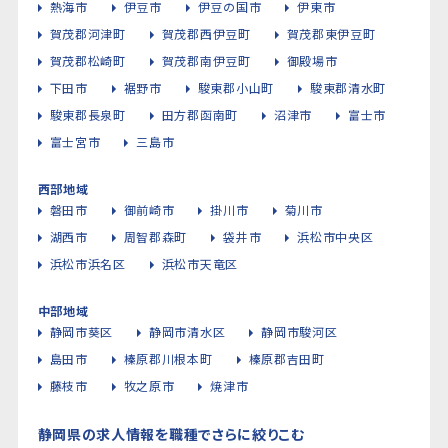
熱海市
伊豆市
伊豆の国市
伊東市
賀茂郡河津町
賀茂郡西伊豆町
賀茂郡東伊豆町
賀茂郡松崎町
賀茂郡南伊豆町
御殿場市
下田市
裾野市
駿東郡小山町
駿東郡清水町
駿東郡長泉町
田方郡函南町
沼津市
富士市
富士宮市
三島市
西部地域
磐田市
御前崎市
掛川市
菊川市
湖西市
周智郡森町
袋井市
浜松市中央区
浜松市浜名区
浜松市天竜区
中部地域
静岡市葵区
静岡市清水区
静岡市駿河区
島田市
榛原郡川根本町
榛原郡吉田町
藤枝市
牧之原市
焼津市
静岡県の求人情報を職種でさらに絞りこむ