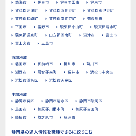
熱海市
伊豆市
伊豆の国市
伊東市
賀茂郡河津町
賀茂郡西伊豆町
賀茂郡東伊豆町
賀茂郡松崎町
賀茂郡南伊豆町
御殿場市
下田市
裾野市
駿東郡小山町
駿東郡清水町
駿東郡長泉町
田方郡函南町
沼津市
富士市
富士宮市
三島市
西部地域
磐田市
御前崎市
掛川市
菊川市
湖西市
周智郡森町
袋井市
浜松市中央区
浜松市浜名区
浜松市天竜区
中部地域
静岡市葵区
静岡市清水区
静岡市駿河区
島田市
榛原郡川根本町
榛原郡吉田町
藤枝市
牧之原市
焼津市
静岡県の求人情報を職種でさらに絞りこむ