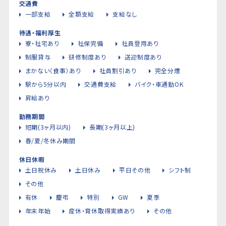
交通費
一部支給
全額支給
支給なし
待遇・福利厚生
寮・社宅あり
社保完備
社員登用あり
制服貸与
研修制度あり
送迎制度あり
まかない（食事）あり
社員割引あり
完全分煙
駅から5分以内
交通費支給
バイク・車通勤OK
昇給あり
勤務期間
短期(3ヶ月以内)
長期(3ヶ月以上)
春/夏/冬休み期間
休日休暇
土日祝休み
土日休み
平日その他
シフト制
その他
有休
慶弔
特別
GW
夏季
年末年始
産休・育休取得実績あり
その他