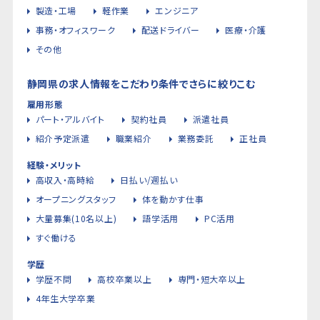
製造・工場
軽作業
エンジニア
事務・オフィスワーク
配送ドライバー
医療・介護
その他
静岡県の求人情報をこだわり条件でさらに絞りこむ
雇用形態
パート・アルバイト
契約社員
派遣社員
紹介予定派遣
職業紹介
業務委託
正社員
経験・メリット
高収入・高時給
日払い/週払い
オープニングスタッフ
体を動かす仕事
大量募集(10名以上)
語学活用
PC活用
すぐ働ける
学歴
学歴不問
高校卒業以上
専門・短大卒以上
4年生大学卒業