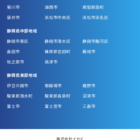
菊川市
湖西市
周智郡森町
袋井市
浜松市中央区
浜松市浜名区
静岡県中部地域
静岡市葵区
静岡市清水区
静岡市駿河区
島田市
榛原郡吉田町
藤枝市
牧之原市
焼津市
静岡県東部地域
伊豆の国市
御殿場市
裾野市
駿東郡清水町
駿東郡長泉町
沼津市
富士市
富士宮市
三島市
株式会社イカイ