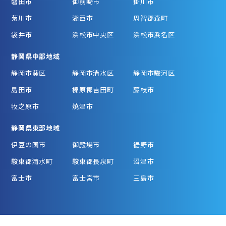
磐田市
御前崎市
掛川市
菊川市
湖西市
周智郡森町
袋井市
浜松市中央区
浜松市浜名区
静岡県中部地域
静岡市葵区
静岡市清水区
静岡市駿河区
島田市
榛原郡吉田町
藤枝市
牧之原市
焼津市
静岡県東部地域
伊豆の国市
御殿場市
裾野市
駿東郡清水町
駿東郡長泉町
沼津市
富士市
富士宮市
三島市