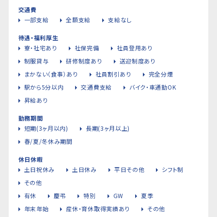
交通費
一部支給
全額支給
支給なし
待遇・福利厚生
寮・社宅あり
社保完備
社員登用あり
制服貸与
研修制度あり
送迎制度あり
まかない（食事）あり
社員割引あり
完全分煙
駅から5分以内
交通費支給
バイク・車通勤OK
昇給あり
勤務期間
短期(3ヶ月以内)
長期(3ヶ月以上)
春/夏/冬休み期間
休日休暇
土日祝休み
土日休み
平日その他
シフト制
その他
有休
慶弔
特別
GW
夏季
年末年始
産休・育休取得実績あり
その他