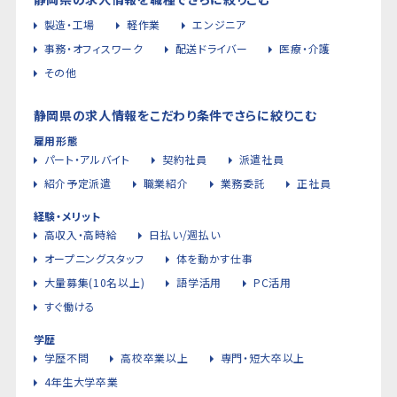
製造・工場
軽作業
エンジニア
事務・オフィスワーク
配送ドライバー
医療・介護
その他
静岡県の求人情報をこだわり条件でさらに絞りこむ
雇用形態
パート・アルバイト
契約社員
派遣社員
紹介予定派遣
職業紹介
業務委託
正社員
経験・メリット
高収入・高時給
日払い/週払い
オープニングスタッフ
体を動かす仕事
大量募集(10名以上)
語学活用
PC活用
すぐ働ける
学歴
学歴不問
高校卒業以上
専門・短大卒以上
4年生大学卒業