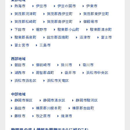
熱海市
伊豆市
伊豆の国市
伊東市
賀茂郡河津町
賀茂郡西伊豆町
賀茂郡東伊豆町
賀茂郡松崎町
賀茂郡南伊豆町
御殿場市
下田市
裾野市
駿東郡小山町
駿東郡清水町
駿東郡長泉町
田方郡函南町
沼津市
富士市
富士宮市
三島市
西部地域
磐田市
御前崎市
掛川市
菊川市
湖西市
周智郡森町
袋井市
浜松市中央区
浜松市浜名区
浜松市天竜区
中部地域
静岡市葵区
静岡市清水区
静岡市駿河区
島田市
榛原郡川根本町
榛原郡吉田町
藤枝市
牧之原市
焼津市
静岡県の求人情報を職種でさらに絞りこむ