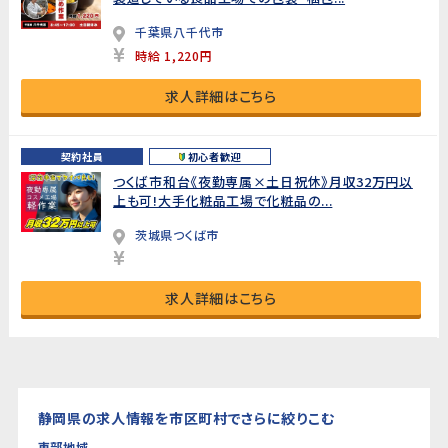
千葉県八千代市
時給 1,220円
求人詳細はこちら
契約社員
初心者歓迎
つくば市和台《夜勤専属×土日祝休》月収32万円以
上も可!大手化粧品工場で化粧品の...
茨城県つくば市
求人詳細はこちら
静岡県の求人情報を市区町村でさらに絞りこむ
東部地域