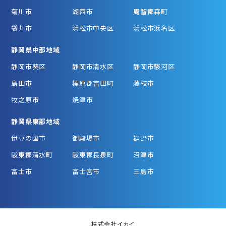
菊川市
湖西市
周智郡森町
袋井市
浜松市中央区
浜松市浜名区
静岡県中部地域
静岡市葵区
静岡市清水区
静岡市駿河区
島田市
榛原郡吉田町
藤枝市
牧之原市
焼津市
静岡県東部地域
伊豆の国市
御殿場市
裾野市
駿東郡清水町
駿東郡長泉町
沼津市
富士市
富士宮市
三島市
株式会社イカイ