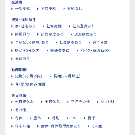
交通費
一部支給
全額支給
支給なし
待遇・福利厚生
寮・社宅あり
社保完備
社員登用あり
制服貸与
研修制度あり
送迎制度あり
まかない（食事）あり
社員割引あり
完全分煙
駅から5分以内
交通費支給
バイク・車通勤OK
昇給あり
勤務期間
短期(3ヶ月以内)
長期(3ヶ月以上)
春/夏/冬休み期間
休日休暇
土日祝休み
土日休み
平日その他
シフト制
その他
有休
慶弔
特別
GW
夏季
年末年始
産休・育休取得実績あり
その他