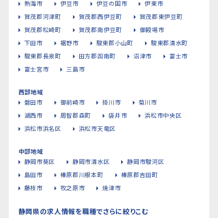
熱海市
伊豆市
伊豆の国市
伊東市
賀茂郡河津町
賀茂郡西伊豆町
賀茂郡東伊豆町
賀茂郡松崎町
賀茂郡南伊豆町
御殿場市
下田市
裾野市
駿東郡小山町
駿東郡清水町
駿東郡長泉町
田方郡函南町
沼津市
富士市
富士宮市
三島市
西部地域
磐田市
御前崎市
掛川市
菊川市
湖西市
周智郡森町
袋井市
浜松市中央区
浜松市浜名区
浜松市天竜区
中部地域
静岡市葵区
静岡市清水区
静岡市駿河区
島田市
榛原郡川根本町
榛原郡吉田町
藤枝市
牧之原市
焼津市
静岡県の求人情報を職種でさらに絞りこむ