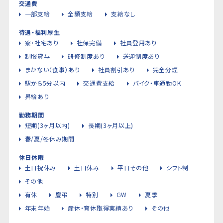
交通費
一部支給
全額支給
支給なし
待遇・福利厚生
寮・社宅あり
社保完備
社員登用あり
制服貸与
研修制度あり
送迎制度あり
まかない（食事）あり
社員割引あり
完全分煙
駅から5分以内
交通費支給
バイク・車通勤OK
昇給あり
勤務期間
短期(3ヶ月以内)
長期(3ヶ月以上)
春/夏/冬休み期間
休日休暇
土日祝休み
土日休み
平日その他
シフト制
その他
有休
慶弔
特別
GW
夏季
年末年始
産休・育休取得実績あり
その他