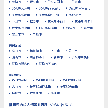
熱海市
伊豆市
伊豆の国市
伊東市
賀茂郡河津町
賀茂郡西伊豆町
賀茂郡東伊豆町
賀茂郡松崎町
賀茂郡南伊豆町
御殿場市
下田市
裾野市
駿東郡小山町
駿東郡清水町
駿東郡長泉町
田方郡函南町
沼津市
富士市
富士宮市
三島市
西部地域
磐田市
御前崎市
掛川市
菊川市
湖西市
周智郡森町
袋井市
浜松市中央区
浜松市浜名区
浜松市天竜区
中部地域
静岡市葵区
静岡市清水区
静岡市駿河区
島田市
榛原郡川根本町
榛原郡吉田町
藤枝市
牧之原市
焼津市
静岡県の求人情報を職種でさらに絞りこむ