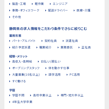
製造・工場
軽作業
エンジニア
事務・オフィスワーク
配送ドライバー
医療・介護
その他
静岡県の求人情報をこだわり条件でさらに絞りこむ
雇用形態
パート・アルバイト
契約社員
派遣社員
紹介予定派遣
職業紹介
業務委託
正社員
経験・メリット
高収入・高時給
日払い/週払い
オープニングスタッフ
体を動かす仕事
大量募集(10名以上)
語学活用
PC活用
すぐ働ける
学歴
学歴不問
高校卒業以上
専門・短大卒以上
4年生大学卒業