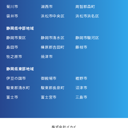
菊川市
湖西市
周智郡森町
袋井市
浜松市中央区
浜松市浜名区
静岡県中部地域
静岡市葵区
静岡市清水区
静岡市駿河区
島田市
榛原郡吉田町
藤枝市
牧之原市
焼津市
静岡県東部地域
伊豆の国市
御殿場市
裾野市
駿東郡清水町
駿東郡長泉町
沼津市
富士市
富士宮市
三島市
株式会社イカイ