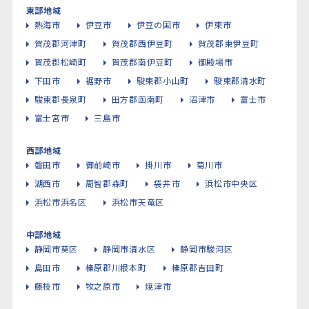
東部地域
熱海市
伊豆市
伊豆の国市
伊東市
賀茂郡河津町
賀茂郡西伊豆町
賀茂郡東伊豆町
賀茂郡松崎町
賀茂郡南伊豆町
御殿場市
下田市
裾野市
駿東郡小山町
駿東郡清水町
駿東郡長泉町
田方郡函南町
沼津市
富士市
富士宮市
三島市
西部地域
磐田市
御前崎市
掛川市
菊川市
湖西市
周智郡森町
袋井市
浜松市中央区
浜松市浜名区
浜松市天竜区
中部地域
静岡市葵区
静岡市清水区
静岡市駿河区
島田市
榛原郡川根本町
榛原郡吉田町
藤枝市
牧之原市
焼津市