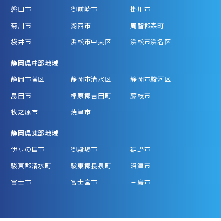
磐田市
御前崎市
掛川市
菊川市
湖西市
周智郡森町
袋井市
浜松市中央区
浜松市浜名区
静岡県中部地域
静岡市葵区
静岡市清水区
静岡市駿河区
島田市
榛原郡吉田町
藤枝市
牧之原市
焼津市
静岡県東部地域
伊豆の国市
御殿場市
裾野市
駿東郡清水町
駿東郡長泉町
沼津市
富士市
富士宮市
三島市