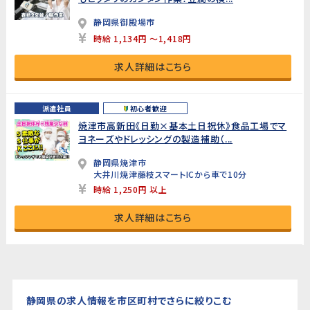
静岡県御殿場市
時給 1,134円 ～1,418円
求人詳細はこちら
派遣社員
初心者歓迎
焼津市高新田《日勤×基本土日祝休》食品工場でマ
ヨネーズやドレッシングの製造補助（...
静岡県焼津市
大井川焼津藤枝スマートICから車で10分
時給 1,250円 以上
求人詳細はこちら
静岡県の求人情報を市区町村でさらに絞りこむ