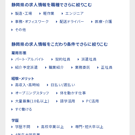
静岡県の求人情報を職種でさらに絞りこむ
製造・工場
軽作業
エンジニア
事務・オフィスワーク
配送ドライバー
医療・介護
その他
静岡県の求人情報をこだわり条件でさらに絞りこむ
雇用形態
パート・アルバイト
契約社員
派遣社員
紹介予定派遣
職業紹介
業務委託
正社員
経験・メリット
高収入・高時給
日払い/週払い
オープニングスタッフ
体を動かす仕事
大量募集(10名以上)
語学活用
PC活用
すぐ働ける
学歴
学歴不問
高校卒業以上
専門・短大卒以上
4年生大学卒業