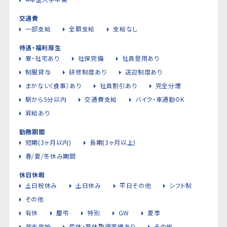
交通費
一部支給
全額支給
支給なし
待遇・福利厚生
寮・社宅あり
社保完備
社員登用あり
制服貸与
研修制度あり
送迎制度あり
まかない（食事）あり
社員割引あり
完全分煙
駅から5分以内
交通費支給
バイク・車通勤OK
昇給あり
勤務期間
短期(3ヶ月以内)
長期(3ヶ月以上)
春/夏/冬休み期間
休日休暇
土日祝休み
土日休み
平日その他
シフト制
その他
有休
慶弔
特別
GW
夏季
年末年始
産休・育休取得実績あり
その他