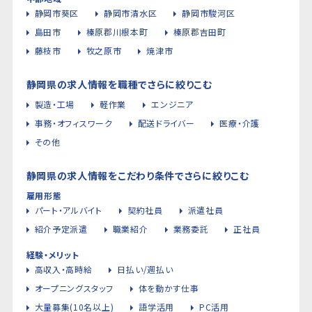
静岡市葵区
静岡市清水区
静岡市駿河区
島田市
榛原郡川根本町
榛原郡吉田町
藤枝市
牧之原市
焼津市
静岡県の求人情報を職種でさらに絞りこむ
製造・工場
軽作業
エンジニア
事務・オフィスワーク
配送ドライバー
医療・介護
その他
静岡県の求人情報をこだわり条件でさらに絞りこむ
雇用形態
パート・アルバイト
契約社員
派遣社員
紹介予定派遣
職業紹介
業務委託
正社員
経験・メリット
高収入・高時給
日払い/週払い
オープニングスタッフ
体を動かす仕事
大量募集(10名以上)
語学活用
PC活用