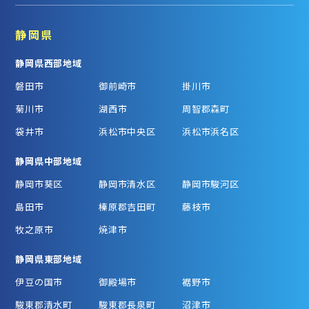
静岡県
静岡県西部地域
磐田市
御前崎市
掛川市
菊川市
湖西市
周智郡森町
袋井市
浜松市中央区
浜松市浜名区
静岡県中部地域
静岡市葵区
静岡市清水区
静岡市駿河区
島田市
榛原郡吉田町
藤枝市
牧之原市
焼津市
静岡県東部地域
伊豆の国市
御殿場市
裾野市
駿東郡清水町
駿東郡長泉町
沼津市