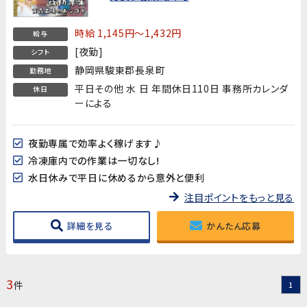
時給 1,145円～1,432円
給与
[夜勤]
シフト
静岡県駿東郡長泉町
勤務地
平日その他 水 日 年間休日110日 事務所カレンダ
休日
ーによる
夜勤専属で効率よく稼げます♪
冷凍庫内での作業は一切なし!
水日休みで平日に休めるから意外と便利
注目ポイントをもっと見る
詳細を見る
かんたん応募
3
件
1