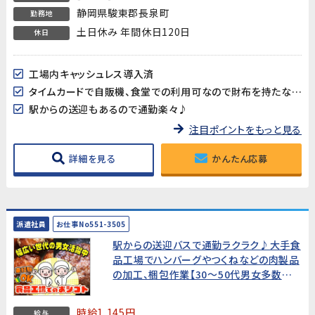
静岡県駿東郡長泉町
勤務地
土日休み 年間休日120日
休日
工場内キャッシュレス導入済
タイムカードで自販機、食堂での利用可なので財布を持たなくても支払い可能
駅からの送迎もあるので通勤楽々♪
注目ポイントをもっと見る
詳細を見る
かんたん応募
派遣社員
お仕事No551-3505
駅からの送迎バスで通勤ラクラク♪大手食
品工場でハンバーグやつくねなどの肉製品
の加工、梱包作業【30～50代男女多数活
躍中!】
時給1,145円
給与