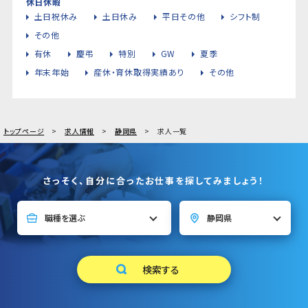
休日休暇
土日祝休み
土日休み
平日その他
シフト制
その他
有休
慶弔
特別
GW
夏季
年末年始
産休・育休取得実績あり
その他
トップページ
求人情報
静岡県
求人一覧
さっそく、自分に合ったお仕事を探してみましょう！