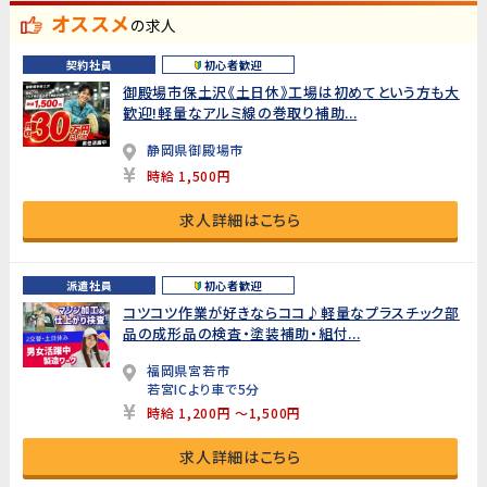
オススメ
の求人
契約社員
初心者歓迎
御殿場市保土沢《土日休》工場は初めてという方も大
歓迎!軽量なアルミ線の巻取り補助...
静岡県御殿場市
時給 1,500円
求人詳細はこちら
派遣社員
初心者歓迎
コツコツ作業が好きならココ♪軽量なプラスチック部
品の成形品の検査・塗装補助・組付...
福岡県宮若市
若宮ICより車で5分
時給 1,200円 ～1,500円
求人詳細はこちら