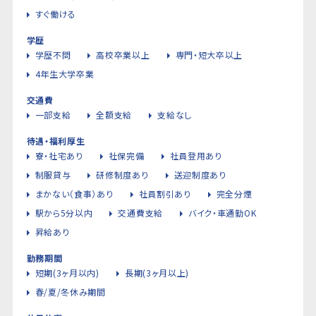
すぐ働ける
学歴
学歴不問
高校卒業以上
専門・短大卒以上
4年生大学卒業
交通費
一部支給
全額支給
支給なし
待遇・福利厚生
寮・社宅あり
社保完備
社員登用あり
制服貸与
研修制度あり
送迎制度あり
まかない（食事）あり
社員割引あり
完全分煙
駅から5分以内
交通費支給
バイク・車通勤OK
昇給あり
勤務期間
短期(3ヶ月以内)
長期(3ヶ月以上)
春/夏/冬休み期間