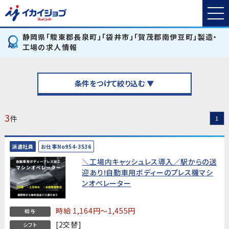
静岡県「駿東郡長泉町」「袋井市」「賀茂郡南伊豆町」製造・
工場の求人情報
条件をつけて絞り込む ▼
3
件
1
派遣社員
お仕事No954-3536
＼工場内キャッシュレス導入／駅からの送
迎あり!自動車用ボディーのプレス機マシ
ンオペレーター
時給 1,164円～1,455円
給与
[2交替]
シフト