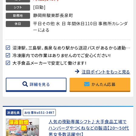
[日勤]
シフト
静岡県駿東郡長泉町
勤務地
平日その他 水 日 年間休日110日 事務所カレンダ
休日
ーによる
沼津駅、三島駅、長泉なめり駅から送迎バスがあるから通勤ラクラク♪
冷凍庫内での作業はありませんのでご安心ください!
大手食品メーカーで安定して働けます!
注目ポイントをもっと見る
詳細を見る
かんたん応募
派遣社員
お仕事No551-3497
人気の夜勤専属シフト♪大手食品工場で
ハンバーグやつくねなどの製造【20～50代
男女多数活躍中!】