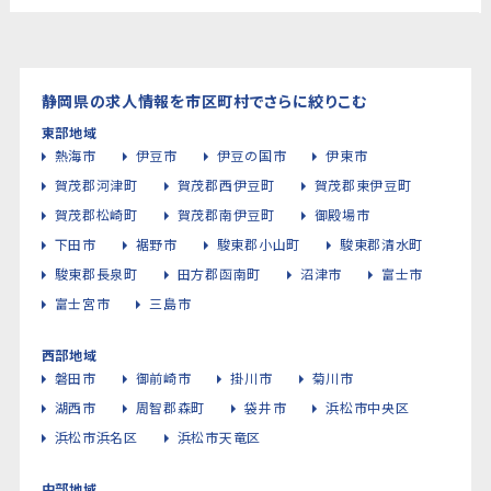
静岡県の求人情報を市区町村でさらに絞りこむ
東部地域
熱海市
伊豆市
伊豆の国市
伊東市
賀茂郡河津町
賀茂郡西伊豆町
賀茂郡東伊豆町
賀茂郡松崎町
賀茂郡南伊豆町
御殿場市
下田市
裾野市
駿東郡小山町
駿東郡清水町
駿東郡長泉町
田方郡函南町
沼津市
富士市
富士宮市
三島市
西部地域
磐田市
御前崎市
掛川市
菊川市
湖西市
周智郡森町
袋井市
浜松市中央区
浜松市浜名区
浜松市天竜区
中部地域