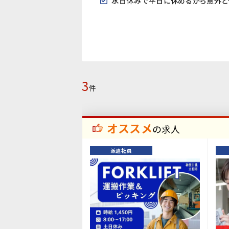
水日休みで平日に休めるから意外と
3
件
オススメ
の求人
派遣社員