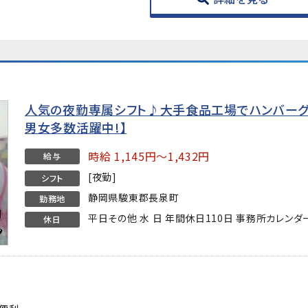
人気の夜勤専属シフト♪大手食品工場でハンバーグや
男女多数活躍中!】
時給 1,145円～1,432円
給与
[夜勤]
シフト
静岡県駿東郡長泉町
勤務地
平日その他 水 日 年間休日110日 事務所カレンダ
休日