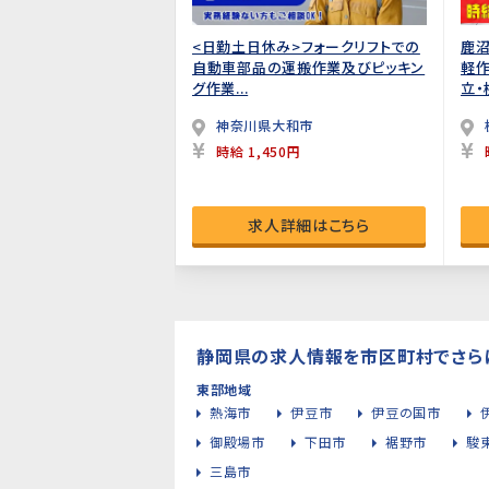
<日勤土日休み>フォークリフトでの
鹿沼
自動車部品の運搬作業及びピッキン
軽作
グ作業...
立・
神奈川県大和市
時給 1,450円
求人詳細はこちら
静岡県の求人情報を市区町村でさら
東部地域
熱海市
伊豆市
伊豆の国市
御殿場市
下田市
裾野市
駿
三島市