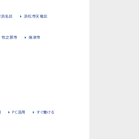
市浜名区
浜松市天竜区
牧之原市
焼津市
用
PC活用
すぐ働ける