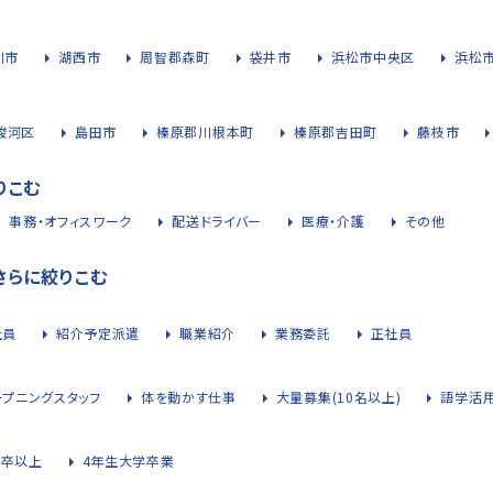
川市
湖西市
周智郡森町
袋井市
浜松市中央区
浜松
駿河区
島田市
榛原郡川根本町
榛原郡吉田町
藤枝市
りこむ
事務・オフィスワーク
配送ドライバー
医療・介護
その他
さらに絞りこむ
社員
紹介予定派遣
職業紹介
業務委託
正社員
ープニングスタッフ
体を動かす仕事
大量募集(10名以上)
語学活
大卒以上
4年生大学卒業