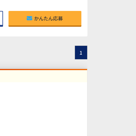
かんたん応募
1