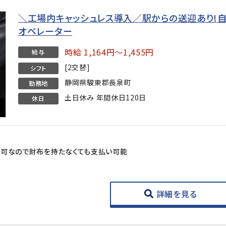
＼工場内キャッシュレス導入／駅からの送迎あり!
オペレーター
時給 1,164円～1,455円
給与
[2交替]
シフト
静岡県駿東郡長泉町
勤務地
土日休み 年間休日120日
休日
用可なので財布を持たなくても支払い可能
詳細を見る