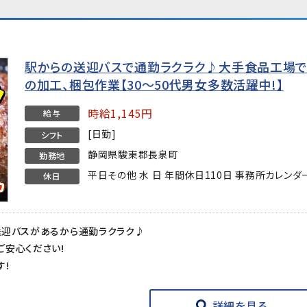
駅からの送迎バスで通勤ラクラク♪大手食品工場で
の加工、梱包作業【30～50代男女多数活躍中!】
時給1,145円
給与
[日勤]
シフト
静岡県駿東郡長泉町
勤務地
平日その他 水 日 年間休日110日 事務所カレンダ
休日
送迎バスがあるから通勤ラクラク♪
安心ください!
す!
詳細を見る