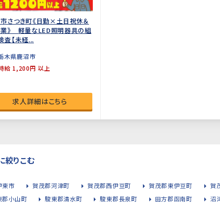
市さつき町《日勤×土日祝休＆
業》 軽量なLED照明器具の組
検査【未経...
栃木県鹿沼市
時給 1,200円 以上
求人詳細はこちら
に絞りこむ
伊東市
賀茂郡河津町
賀茂郡西伊豆町
賀茂郡東伊豆町
賀
東郡小山町
駿東郡清水町
駿東郡長泉町
田方郡函南町
沼