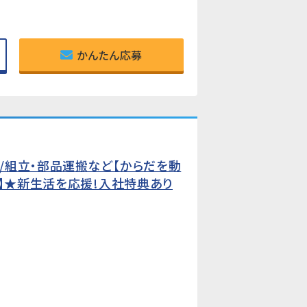
かんたん応募
/組立・部品運搬など【からだを動
!】★新生活を応援!入社特典あり