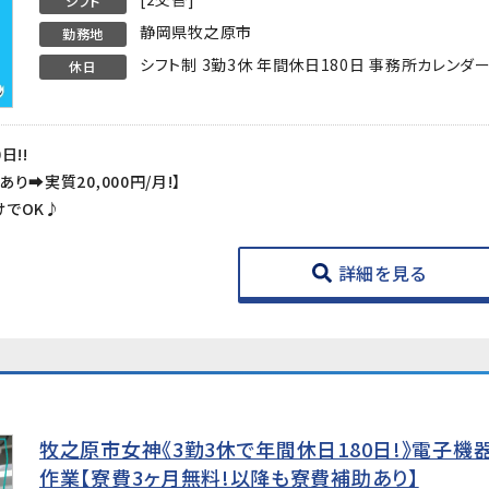
シフト
静岡県牧之原市
勤務地
シフト制 3勤3休 年間休日180日 事務所カレンダ
休日
日!!
➡実質20,000円/月!】
けでOK♪
詳細を見る
牧之原市女神《3勤3休で年間休日180日!》電子
作業【寮費3ヶ月無料!以降も寮費補助あり】