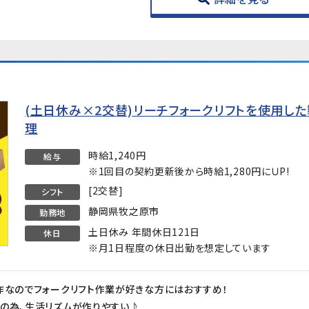
(土日休み×2交替)リーチフォークリフトを使用し
理
時給1,240円
給与
※1回目の契約更新後から時給1,280円にＵP!
[2交替]
シフト
静岡県牧之原市
勤務地
土日休み 年間休日121日
休日
※月1日程度の休日出勤を想定しています
作なのでフォークリフト作業が好きな方にはおすすめ！
の為、生活リズムが作りやすい♪