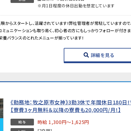
※月1日程度の休日出勤を想定しています
コミュニケーションも取り易く、初心者の方にもしっかりフォローが付きま
栄養バランスのとれたメニューが揃っています!
詳細を見る
《勤務地：牧之原市女神》3勤3休で年間休日180日
【寮費3ヶ月無料＆以降の寮費も20,000円/月!】
時給 1,300円～1,625円
給与
[2交替]