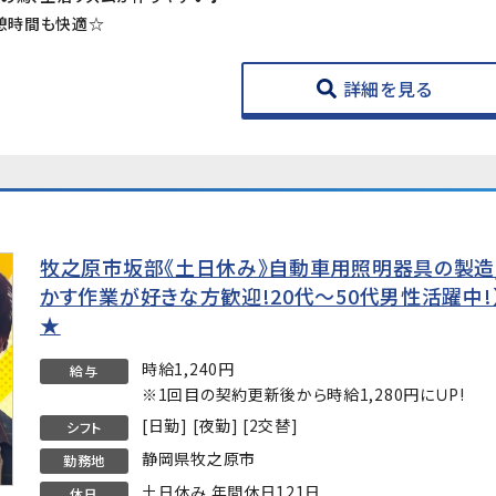
休憩時間も快適☆
詳細を見る
牧之原市坂部《土日休み》自動車用照明器具の製造
かす作業が好きな方歓迎!20代～50代男性活躍中
★
時給1,240円
給与
※1回目の契約更新後から時給1,280円にＵP!
[日勤] [夜勤] [2交替]
シフト
静岡県牧之原市
勤務地
土日休み 年間休日121日
休日