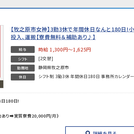
【牧之原市女神】3勤3休で年間休日なんと180日!
投入、運搬【寮費無料＆補助あり♪】
時給 1,300円～1,625円
給与
[2交替]
シフト
静岡県牧之原市
勤務地
シフト制 3勤3休 年間休日180日 事務所カレンダ
休日
日180日!
あり➡実質寮費20,000円/月》
詳細を見る