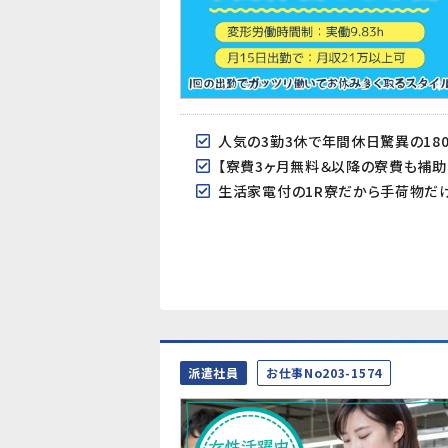
人気の3勤3休で年間休日驚異の180
【寮費3ヶ月無料＆以降の寮費も補助あり
生活家電付の1R寮だから手荷物だ
派遣社員
お仕事No203-1574