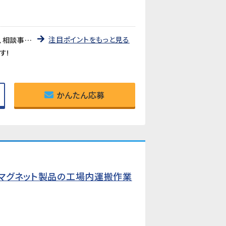
注目ポイントをもっと見る
未経験者大歓迎!7割以上の方が未経験からスタートし、活躍されています!弊社管理者が常駐していますので、相談事などもし易い環境です
す!
かんたん応募
!マグネット製品の工場内運搬作業