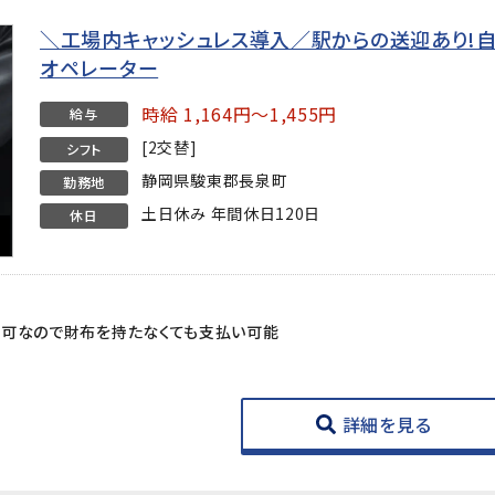
＼工場内キャッシュレス導入／駅からの送迎あり!
オペレーター
時給 1,164円～1,455円
給与
[2交替]
シフト
静岡県駿東郡長泉町
勤務地
土日休み 年間休日120日
休日
用可なので財布を持たなくても支払い可能
詳細を見る