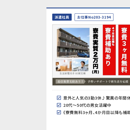
派遣社員
お仕事No203-3194
意外と人気の3勤3休♪驚異の年間休
20代～50代の男女活躍中
《寮費無料3ヶ月、4か月目以降も補助