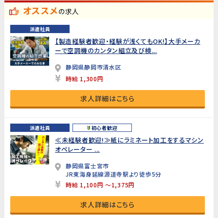
オススメ
の求人
派遣社員
【製造経験者歓迎・経験が浅くてもOK!】大手メーカ
ーで空調機のカンタン組立及び検...
静岡県静岡市清水区
時給 1,300円
求人詳細はこちら
派遣社員
初心者歓迎
≪未経験者歓迎!≫紙にラミネート加工をするマシン
オペレーター ...
静岡県富士宮市
JR東海身延線源道寺駅より徒歩5分
時給 1,100円 ～1,375円
求人詳細はこちら