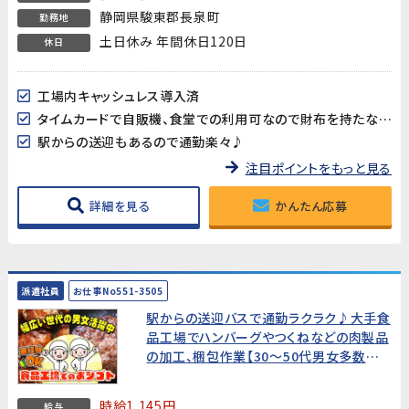
静岡県駿東郡長泉町
勤務地
土日休み 年間休日120日
休日
工場内キャッシュレス導入済
タイムカードで自販機、食堂での利用可なので財布を持たなくても支払い可能
駅からの送迎もあるので通勤楽々♪
注目ポイントをもっと見る
詳細を見る
かんたん応募
派遣社員
お仕事No551-3505
駅からの送迎バスで通勤ラクラク♪大手食
品工場でハンバーグやつくねなどの肉製品
の加工、梱包作業【30～50代男女多数活
躍中!】
時給1,145円
給与