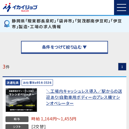
静岡県「駿東郡長泉町」「袋井市」「賀茂郡南伊豆町」「伊豆
市」製造・工場の求人情報
条件をつけて絞り込む ▼
3
件
1
派遣社員
お仕事No954-3536
＼工場内キャッシュレス導入／駅からの送
迎あり!自動車用ボディーのプレス機マシ
ンオペレーター
時給 1,164円～1,455円
給与
[2交替]
シフト