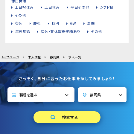
休日休暇
土日祝休み
土日休み
平日その他
シフト制
その他
有休
慶弔
特別
GW
夏季
年末年始
産休・育休取得実績あり
その他
トップページ
求人情報
静岡県
求人一覧
さっそく、自分に合ったお仕事を探してみましょう！