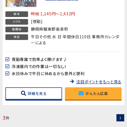
時給 1,145円～1,432円
給与
[夜勤]
シフト
静岡県駿東郡長泉町
勤務地
平日その他 水 日 年間休日110日 事務所カレンダ
休日
ーによる
夜勤専属で効率よく稼げます♪
冷凍庫内での作業は一切なし!
水日休みで平日に休めるから意外と便利
注目ポイントをもっと見る
詳細を見る
かんたん応募
3
件
1