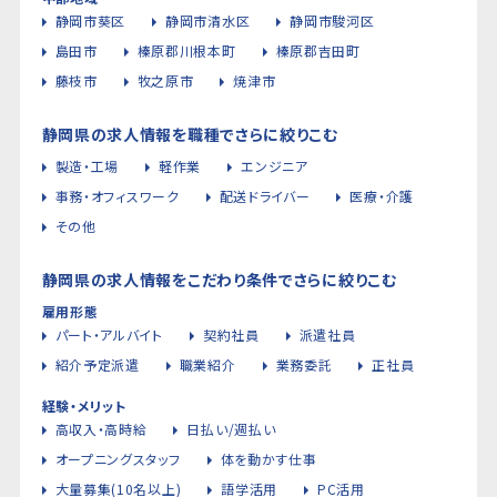
静岡市葵区
静岡市清水区
静岡市駿河区
島田市
榛原郡川根本町
榛原郡吉田町
藤枝市
牧之原市
焼津市
静岡県の求人情報を職種でさらに絞りこむ
製造・工場
軽作業
エンジニア
事務・オフィスワーク
配送ドライバー
医療・介護
その他
静岡県の求人情報をこだわり条件でさらに絞りこむ
雇用形態
パート・アルバイト
契約社員
派遣社員
紹介予定派遣
職業紹介
業務委託
正社員
経験・メリット
高収入・高時給
日払い/週払い
オープニングスタッフ
体を動かす仕事
大量募集(10名以上)
語学活用
PC活用