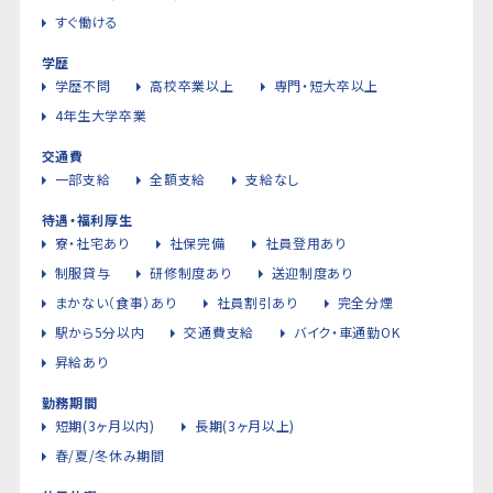
すぐ働ける
学歴
学歴不問
高校卒業以上
専門・短大卒以上
4年生大学卒業
交通費
一部支給
全額支給
支給なし
待遇・福利厚生
寮・社宅あり
社保完備
社員登用あり
制服貸与
研修制度あり
送迎制度あり
まかない（食事）あり
社員割引あり
完全分煙
駅から5分以内
交通費支給
バイク・車通勤OK
昇給あり
勤務期間
短期(3ヶ月以内)
長期(3ヶ月以上)
春/夏/冬休み期間