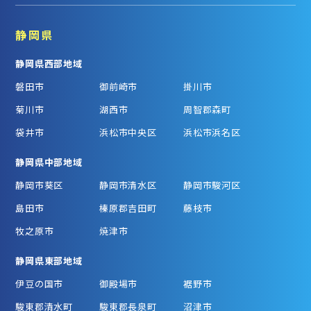
静岡県
静岡県西部地域
磐田市
御前崎市
掛川市
菊川市
湖西市
周智郡森町
袋井市
浜松市中央区
浜松市浜名区
静岡県中部地域
静岡市葵区
静岡市清水区
静岡市駿河区
島田市
榛原郡吉田町
藤枝市
牧之原市
焼津市
静岡県東部地域
伊豆の国市
御殿場市
裾野市
駿東郡清水町
駿東郡長泉町
沼津市