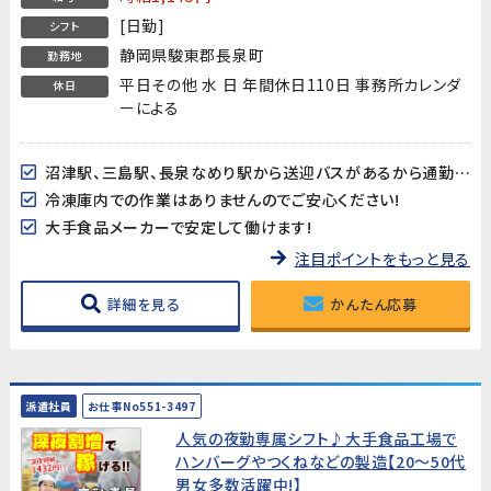
[日勤]
シフト
静岡県駿東郡長泉町
勤務地
平日その他 水 日 年間休日110日 事務所カレンダ
休日
ーによる
沼津駅、三島駅、長泉なめり駅から送迎バスがあるから通勤ラクラク♪
冷凍庫内での作業はありませんのでご安心ください!
大手食品メーカーで安定して働けます!
注目ポイントをもっと見る
詳細を見る
かんたん応募
派遣社員
お仕事No551-3497
人気の夜勤専属シフト♪大手食品工場で
ハンバーグやつくねなどの製造【20～50代
男女多数活躍中!】