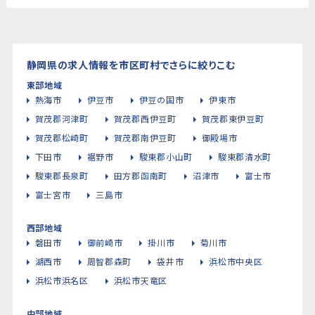
静岡県の求人情報を市区町村でさらに絞りこむ
東部地域
熱海市
伊豆市
伊豆の国市
伊東市
賀茂郡河津町
賀茂郡西伊豆町
賀茂郡東伊豆町
賀茂郡松崎町
賀茂郡南伊豆町
御殿場市
下田市
裾野市
駿東郡小山町
駿東郡清水町
駿東郡長泉町
田方郡函南町
沼津市
富士市
富士宮市
三島市
西部地域
磐田市
御前崎市
掛川市
菊川市
湖西市
周智郡森町
袋井市
浜松市中央区
浜松市浜名区
浜松市天竜区
中部地域