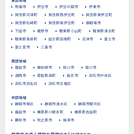
東部地域
熱海市
伊豆市
伊豆の国市
伊東市
賀茂郡河津町
賀茂郡西伊豆町
賀茂郡東伊豆町
賀茂郡松崎町
賀茂郡南伊豆町
御殿場市
下田市
裾野市
駿東郡小山町
駿東郡清水町
駿東郡長泉町
田方郡函南町
沼津市
富士市
富士宮市
三島市
西部地域
磐田市
御前崎市
掛川市
菊川市
湖西市
周智郡森町
袋井市
浜松市中央区
浜松市浜名区
浜松市天竜区
中部地域
静岡市葵区
静岡市清水区
静岡市駿河区
島田市
榛原郡川根本町
榛原郡吉田町
藤枝市
牧之原市
焼津市