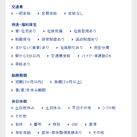
交通費
一部支給
全額支給
支給なし
待遇・福利厚生
寮・社宅あり
社保完備
社員登用あり
制服貸与
研修制度あり
送迎制度あり
まかない（食事）あり
社員割引あり
完全分煙
駅から5分以内
交通費支給
バイク・車通勤OK
昇給あり
勤務期間
短期(3ヶ月以内)
長期(3ヶ月以上)
春/夏/冬休み期間
休日休暇
土日祝休み
土日休み
平日その他
シフト制
その他
有休
慶弔
特別
GW
夏季
年末年始
産休・育休取得実績あり
その他