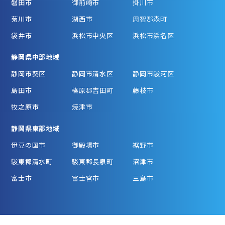
磐田市
御前崎市
掛川市
菊川市
湖西市
周智郡森町
袋井市
浜松市中央区
浜松市浜名区
静岡県中部地域
静岡市葵区
静岡市清水区
静岡市駿河区
島田市
榛原郡吉田町
藤枝市
牧之原市
焼津市
静岡県東部地域
伊豆の国市
御殿場市
裾野市
駿東郡清水町
駿東郡長泉町
沼津市
富士市
富士宮市
三島市