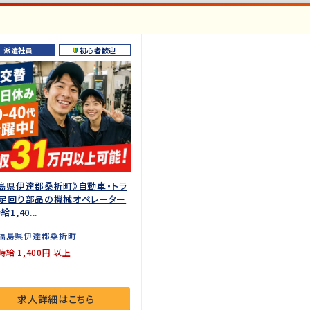
派遣社員
初心者歓迎
島県伊達郡桑折町》自動車・トラ
ク足回り部品の機械オペレーター
1,40...
福島県伊達郡桑折町
時給 1,400円 以上
求人詳細はこちら