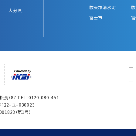
駿東郡清水町
駿
大分県
富士市
富
市松長787
TEL：0120-080-451
22–ユ–030023
1828（第1号）