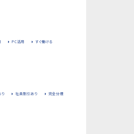
用
PC活用
すぐ働ける
あり
社員割引あり
完全分煙