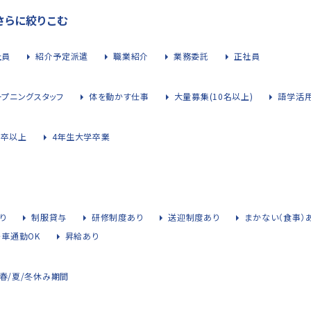
さらに絞りこむ
社員
紹介予定派遣
職業紹介
業務委託
正社員
ープニングスタッフ
体を動かす仕事
大量募集(10名以上)
語学活
大卒以上
4年生大学卒業
り
制服貸与
研修制度あり
送迎制度あり
まかない（食事）
・車通勤OK
昇給あり
春/夏/冬休み期間