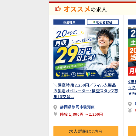
オススメ
の求人
派遣社員
初心者歓迎
《福
＼深夜時給2,250円／フィルム製品
ッ
の製造オペレーター・検査スタッフ募
★時給
集【3交替...
静岡県静岡市駿河区
時給 1,800円 ～2,250円
求人詳細はこちら