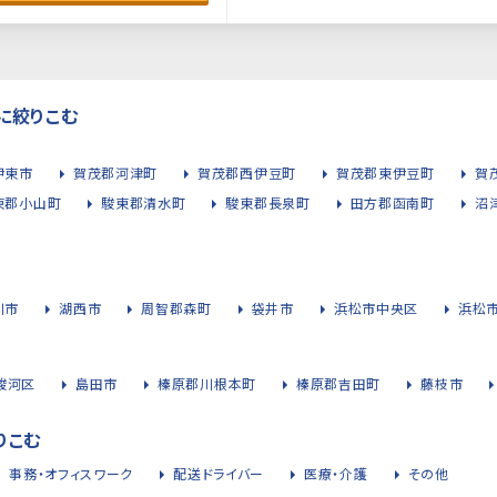
に絞りこむ
伊東市
賀茂郡河津町
賀茂郡西伊豆町
賀茂郡東伊豆町
賀
東郡小山町
駿東郡清水町
駿東郡長泉町
田方郡函南町
沼
川市
湖西市
周智郡森町
袋井市
浜松市中央区
浜松
駿河区
島田市
榛原郡川根本町
榛原郡吉田町
藤枝市
りこむ
事務・オフィスワーク
配送ドライバー
医療・介護
その他