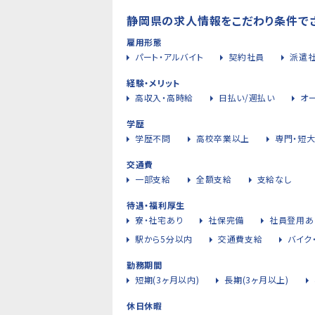
静岡県の求人情報をこだわり条件で
雇用形態
パート・アルバイト
契約社員
派遣
経験・メリット
高収入・高時給
日払い/週払い
オ
学歴
学歴不問
高校卒業以上
専門・短
交通費
一部支給
全額支給
支給なし
待遇・福利厚生
寮・社宅あり
社保完備
社員登用あ
駅から5分以内
交通費支給
バイク
勤務期間
短期(3ヶ月以内)
長期(3ヶ月以上)
休日休暇