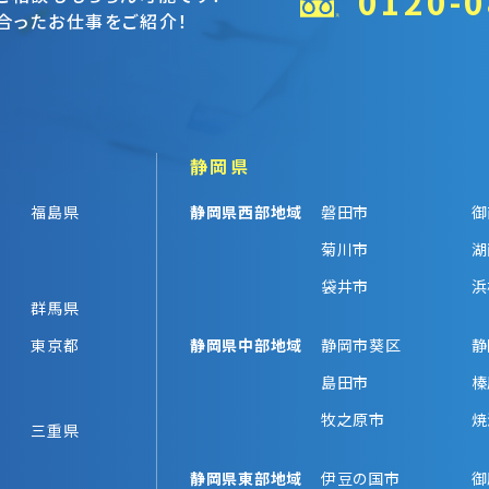
0120-0
合ったお仕事をご紹介！
静岡県
福島県
静岡県西部地域
磐田市
御
菊川市
湖
袋井市
浜
群馬県
東京都
静岡県中部地域
静岡市葵区
静
島田市
榛
牧之原市
焼
三重県
静岡県東部地域
伊豆の国市
御