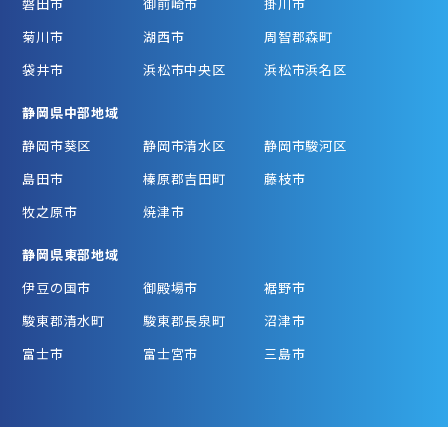
磐田市
御前崎市
掛川市
菊川市
湖西市
周智郡森町
袋井市
浜松市中央区
浜松市浜名区
静岡県中部地域
静岡市葵区
静岡市清水区
静岡市駿河区
島田市
榛原郡吉田町
藤枝市
牧之原市
焼津市
静岡県東部地域
伊豆の国市
御殿場市
裾野市
駿東郡清水町
駿東郡長泉町
沼津市
富士市
富士宮市
三島市