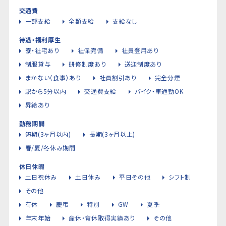
交通費
一部支給
全額支給
支給なし
待遇・福利厚生
寮・社宅あり
社保完備
社員登用あり
制服貸与
研修制度あり
送迎制度あり
まかない（食事）あり
社員割引あり
完全分煙
駅から5分以内
交通費支給
バイク・車通勤OK
昇給あり
勤務期間
短期(3ヶ月以内)
長期(3ヶ月以上)
春/夏/冬休み期間
休日休暇
土日祝休み
土日休み
平日その他
シフト制
その他
有休
慶弔
特別
GW
夏季
年末年始
産休・育休取得実績あり
その他