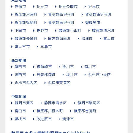
熱海市
伊豆市
伊豆の国市
伊東市
賀茂郡河津町
賀茂郡西伊豆町
賀茂郡東伊豆町
賀茂郡松崎町
賀茂郡南伊豆町
御殿場市
下田市
裾野市
駿東郡小山町
駿東郡清水町
駿東郡長泉町
田方郡函南町
沼津市
富士市
富士宮市
三島市
西部地域
磐田市
御前崎市
掛川市
菊川市
湖西市
周智郡森町
袋井市
浜松市中央区
浜松市浜名区
浜松市天竜区
中部地域
静岡市葵区
静岡市清水区
静岡市駿河区
島田市
榛原郡川根本町
榛原郡吉田町
藤枝市
牧之原市
焼津市
静岡県の求人情報を職種でさらに絞りこむ