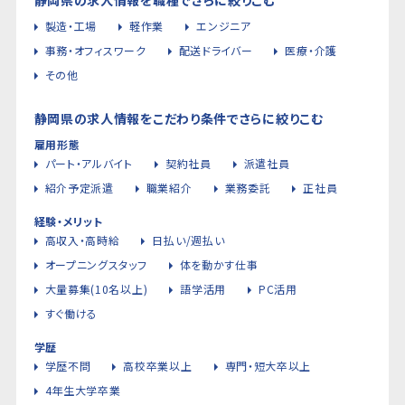
製造・工場
軽作業
エンジニア
事務・オフィスワーク
配送ドライバー
医療・介護
その他
静岡県の求人情報をこだわり条件でさらに絞りこむ
雇用形態
パート・アルバイト
契約社員
派遣社員
紹介予定派遣
職業紹介
業務委託
正社員
経験・メリット
高収入・高時給
日払い/週払い
オープニングスタッフ
体を動かす仕事
大量募集(10名以上)
語学活用
PC活用
すぐ働ける
学歴
学歴不問
高校卒業以上
専門・短大卒以上
4年生大学卒業