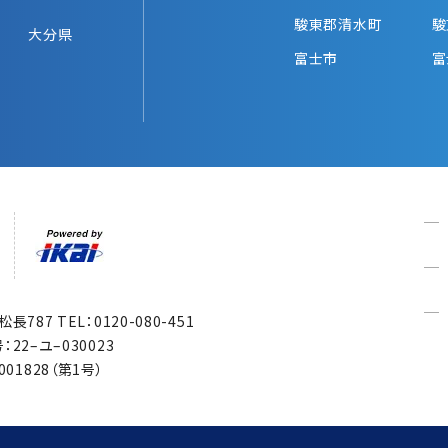
駿東郡清水町
駿
大分県
富士市
富
市松長787
TEL：0120-080-451
22–ユ–030023
1828（第1号）