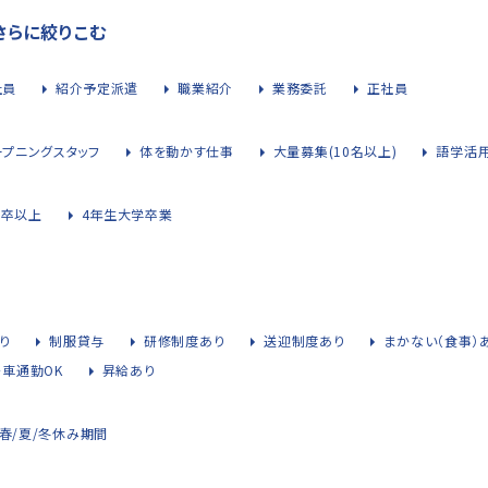
さらに絞りこむ
社員
紹介予定派遣
職業紹介
業務委託
正社員
ープニングスタッフ
体を動かす仕事
大量募集(10名以上)
語学活
大卒以上
4年生大学卒業
り
制服貸与
研修制度あり
送迎制度あり
まかない（食事）
・車通勤OK
昇給あり
春/夏/冬休み期間