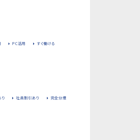
用
PC活用
すぐ働ける
あり
社員割引あり
完全分煙