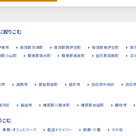
に絞りこむ
伊東市
賀茂郡河津町
賀茂郡西伊豆町
賀茂郡東伊豆町
賀
東郡小山町
駿東郡清水町
駿東郡長泉町
田方郡函南町
沼
川市
湖西市
周智郡森町
袋井市
浜松市中央区
浜松
駿河区
島田市
榛原郡川根本町
榛原郡吉田町
藤枝市
りこむ
事務・オフィスワーク
配送ドライバー
医療・介護
その他