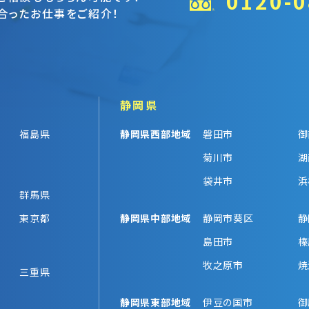
0120-0
合ったお仕事をご紹介！
静岡県
福島県
静岡県西部地域
磐田市
御
菊川市
湖
袋井市
浜
群馬県
東京都
静岡県中部地域
静岡市葵区
静
島田市
榛
牧之原市
焼
三重県
静岡県東部地域
伊豆の国市
御