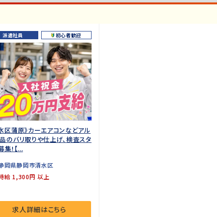
派遣社員
初心者歓迎
水区蒲原》カーエアコンなどアル
品のバリ取りや仕上げ、検査スタ
集!【...
静岡県静岡市清水区
時給 1,300円 以上
求人詳細はこちら