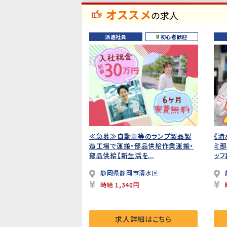
オススメ
の求人
派遣社員
初心者歓迎
≪急募≫自動車等のランプ製品製
《清
造工場で運搬・部品供給作業運搬・
ミ部
部品供給【新生活を...
ッフ募
静岡県静岡市清水区
時給 1,340円
求人詳細はこちら