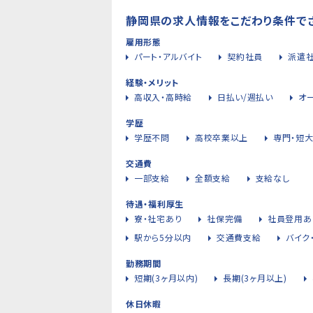
静岡県の求人情報をこだわり条件で
雇用形態
パート・アルバイト
契約社員
派遣
経験・メリット
高収入・高時給
日払い/週払い
オ
学歴
学歴不問
高校卒業以上
専門・短
交通費
一部支給
全額支給
支給なし
待遇・福利厚生
寮・社宅あり
社保完備
社員登用あ
駅から5分以内
交通費支給
バイク
勤務期間
短期(3ヶ月以内)
長期(3ヶ月以上)
休日休暇