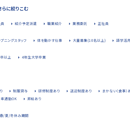
さらに絞りこむ
社員
紹介予定派遣
職業紹介
業務委託
正社員
ープニングスタッフ
体を動かす仕事
大量募集(10名以上)
語学活
大卒以上
4年生大学卒業
り
制服貸与
研修制度あり
送迎制度あり
まかない（食事）
・車通勤OK
昇給あり
春/夏/冬休み期間