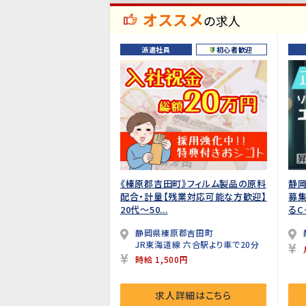
オススメ
の求人
派遣社員
初心者歓迎
《榛原郡吉田町》フィルム製品の原料
静岡
配合・計量【残業対応可能な方歓迎】
募
20代～50...
るC
静岡県榛原郡吉田町
JR東海道線 六合駅より車で20分
時給 1,500円
求人詳細はこちら