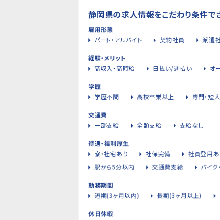
静岡県の求人情報をこだわり条件で
雇用形態
パート・アルバイト
契約社員
派遣
経験・メリット
高収入・高時給
日払い/週払い
オ
学歴
学歴不問
高校卒業以上
専門・短
交通費
一部支給
全額支給
支給なし
待遇・福利厚生
寮・社宅あり
社保完備
社員登用あ
駅から5分以内
交通費支給
バイク
勤務期間
短期(3ヶ月以内)
長期(3ヶ月以上)
休日休暇