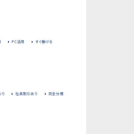
用
PC活用
すぐ働ける
あり
社員割引あり
完全分煙