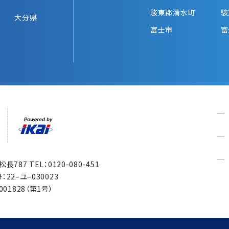
駿東郡清水町
駿
大分県
富士市
富
市松長787
TEL：0120-080-451
22–ユ–030023
1828（第1号）