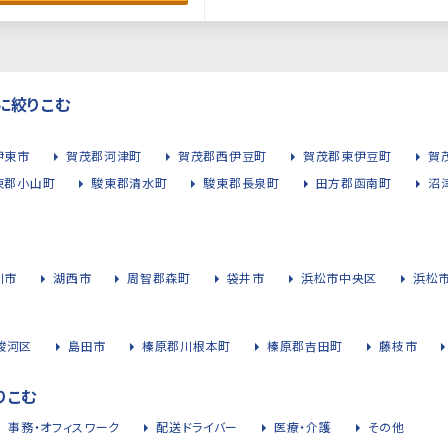
に絞りこむ
伊東市
賀茂郡河津町
賀茂郡西伊豆町
賀茂郡東伊豆町
賀
東郡小山町
駿東郡清水町
駿東郡長泉町
田方郡函南町
沼
川市
湖西市
周智郡森町
袋井市
浜松市中央区
浜松
駿河区
島田市
榛原郡川根本町
榛原郡吉田町
藤枝市
りこむ
事務・オフィスワーク
配送ドライバー
医療・介護
その他