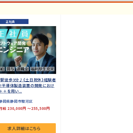
正社員
駅徒歩3分♪《土日祝休》経験者
集!半導体製造装置の開発におけ
＋＋を用い...
静岡県静岡市駿河区
月給 230,000円 ～255,500円
求人詳細はこちら