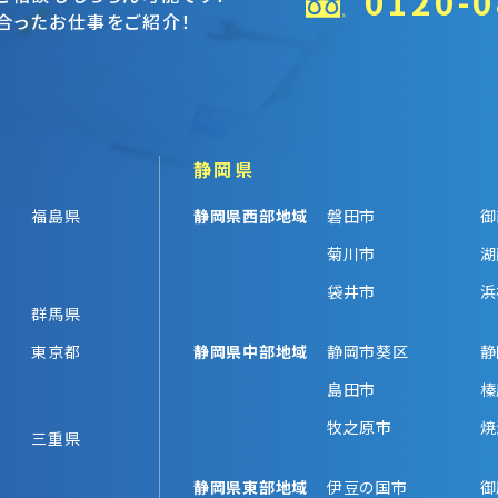
0120-0
合ったお仕事をご紹介！
静岡県
福島県
静岡県西部地域
磐田市
御
菊川市
湖
袋井市
浜
群馬県
東京都
静岡県中部地域
静岡市葵区
静
島田市
榛
牧之原市
焼
三重県
静岡県東部地域
伊豆の国市
御