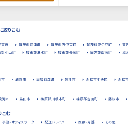
に絞りこむ
伊東市
賀茂郡河津町
賀茂郡西伊豆町
賀茂郡東伊豆町
賀
東郡小山町
駿東郡清水町
駿東郡長泉町
田方郡函南町
沼
川市
湖西市
周智郡森町
袋井市
浜松市中央区
浜松
駿河区
島田市
榛原郡川根本町
榛原郡吉田町
藤枝市
りこむ
事務・オフィスワーク
配送ドライバー
医療・介護
その他