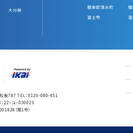
駿東郡清水町
駿
大分県
富士市
富
市松長787
TEL：0120-080-451
22–ユ–030023
1828（第1号）