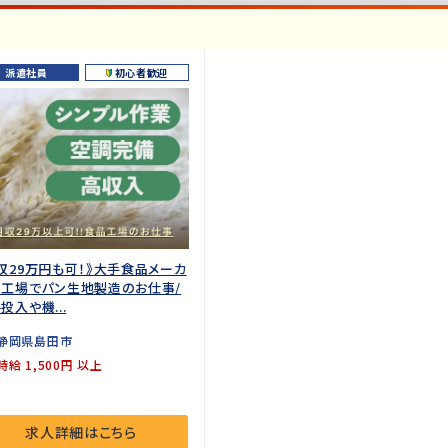
派遣社員
初心者歓迎
収29万円も可！》大手食品メーカ
工場でパン生地製造のお仕事/
投入や機...
静岡県島田市
時給 1,500円 以上
求人詳細はこちら