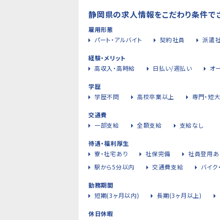
静岡県の求人情報をこだわり条件で
雇用形態
パート・アルバイト
契約社員
派遣
経験・メリット
高収入・高時給
日払い/週払い
オ
学歴
学歴不問
高校卒業以上
専門・短
交通費
一部支給
全額支給
支給なし
待遇・福利厚生
寮・社宅あり
社保完備
社員登用あ
駅から5分以内
交通費支給
バイク
勤務期間
短期(3ヶ月以内)
長期(3ヶ月以上)
休日休暇