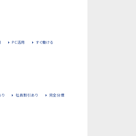
用
PC活用
すぐ働ける
あり
社員割引あり
完全分煙