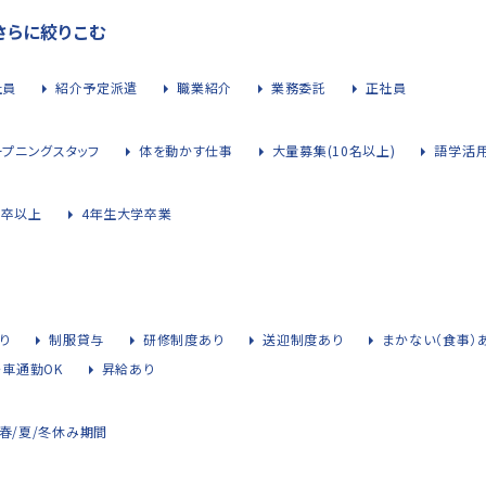
さらに絞りこむ
社員
紹介予定派遣
職業紹介
業務委託
正社員
ープニングスタッフ
体を動かす仕事
大量募集(10名以上)
語学活
大卒以上
4年生大学卒業
り
制服貸与
研修制度あり
送迎制度あり
まかない（食事）
・車通勤OK
昇給あり
春/夏/冬休み期間