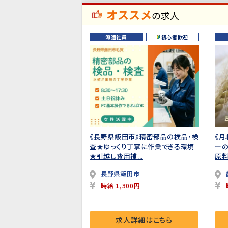
オススメ
の求人
派遣社員
初心者歓迎
《長野県飯田市》精密部品の検品・検
《月
査★ゆっくり丁寧に作業できる環境
ーの
★引越し費用補...
原料
長野県飯田市
時給 1,300円
求人詳細はこちら