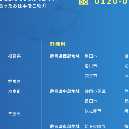
0120-0
合ったお仕事をご紹介！
静岡県
福島県
静岡県西部地域
磐田市
御
菊川市
湖
袋井市
浜
群馬県
東京都
静岡県中部地域
静岡市葵区
静
島田市
榛
牧之原市
焼
三重県
静岡県東部地域
伊豆の国市
御