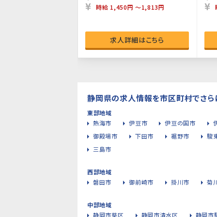
時給 1,450円 ～1,813円
求人詳細はこちら
静岡県の求人情報を市区町村でさら
東部地域
熱海市
伊豆市
伊豆の国市
御殿場市
下田市
裾野市
駿
三島市
西部地域
磐田市
御前崎市
掛川市
菊
中部地域
静岡市葵区
静岡市清水区
静岡市