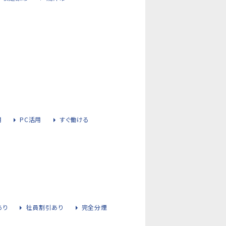
用
PC活用
すぐ働ける
あり
社員割引あり
完全分煙