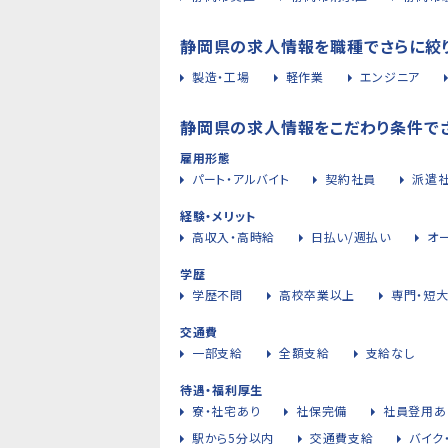
静岡県の求人情報を職種でさらに絞
製造・工場
軽作業
エンジニア
静岡県の求人情報をこだわり条件で
雇用形態
パート・アルバイト
契約社員
派遣
経験・メリット
高収入・高時給
日払い/週払い
オ
学歴
学歴不問
高校卒業以上
専門・短
交通費
一部支給
全額支給
支給なし
待遇・福利厚生
寮・社宅あり
社保完備
社員登用あ
駅から5分以内
交通費支給
バイク