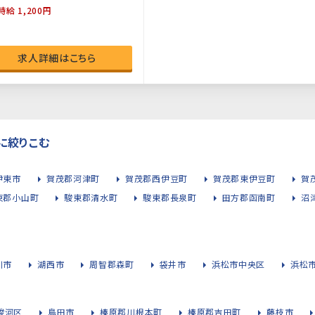
時給 1,200円
求人詳細はこちら
に絞りこむ
伊東市
賀茂郡河津町
賀茂郡西伊豆町
賀茂郡東伊豆町
賀
東郡小山町
駿東郡清水町
駿東郡長泉町
田方郡函南町
沼
川市
湖西市
周智郡森町
袋井市
浜松市中央区
浜松
駿河区
島田市
榛原郡川根本町
榛原郡吉田町
藤枝市