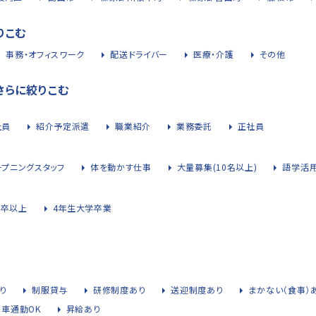
りこむ
事務・オフィスワーク
配送ドライバー
医療・介護
その他
さらに絞りこむ
社員
紹介予定派遣
職業紹介
業務委託
正社員
ープニングスタッフ
体を動かす仕事
大量募集(10名以上)
語学活
大卒以上
4年生大学卒業
り
制服貸与
研修制度あり
送迎制度あり
まかない（食事）
・車通勤OK
昇給あり