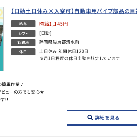
【日勤土日休み×入寮可】自動車用パイプ部品の目
時給1,145円
給与
[日勤]
シフト
静岡県駿東郡清水町
勤務地
土日休み 年間休日120日
休日
※月1日程度の休日出勤を想定しています
の簡単作業♪
デビューの方でも安心★
!!
詳細を見る