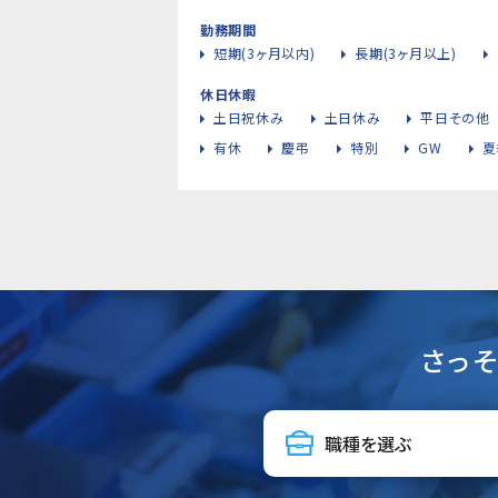
勤務期間
短期(3ヶ月以内)
長期(3ヶ月以上)
休日休暇
土日祝休み
土日休み
平日その他
有休
慶弔
特別
GW
夏
さっ