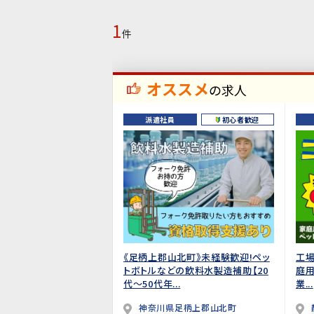
1
件
オススメ
の求人
派遣社員
初心者歓迎
《足柄上郡山北町》未経験歓迎!ペッ
工
トボトルなどの飲料水製造補助【20
庭用
代～50代年...
業...
神奈川県足柄上郡山北町