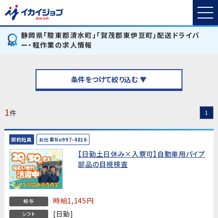
静岡県「駿東郡清水町」「賀茂郡東伊豆町」配送ドライバ
ー・軽作業の求人情報
条件をつけて絞り込む ▼
1
件
1
契約社員
お仕事No997-4816
【日勤土日休み×入寮可】自動車用パイプ
部品の目視検査
時給1,145円
給与
[日勤]
シフト