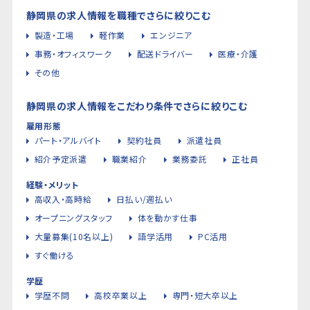
静岡県の求人情報を職種でさらに絞りこむ
製造・工場
軽作業
エンジニア
事務・オフィスワーク
配送ドライバー
医療・介護
その他
静岡県の求人情報をこだわり条件でさらに絞りこむ
雇用形態
パート・アルバイト
契約社員
派遣社員
紹介予定派遣
職業紹介
業務委託
正社員
経験・メリット
高収入・高時給
日払い/週払い
オープニングスタッフ
体を動かす仕事
大量募集(10名以上)
語学活用
PC活用
すぐ働ける
学歴
学歴不問
高校卒業以上
専門・短大卒以上