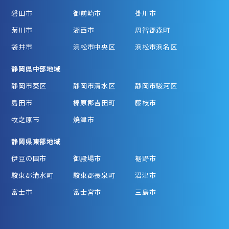
磐田市
御前崎市
掛川市
菊川市
湖西市
周智郡森町
袋井市
浜松市中央区
浜松市浜名区
静岡県中部地域
静岡市葵区
静岡市清水区
静岡市駿河区
島田市
榛原郡吉田町
藤枝市
牧之原市
焼津市
静岡県東部地域
伊豆の国市
御殿場市
裾野市
駿東郡清水町
駿東郡長泉町
沼津市
富士市
富士宮市
三島市