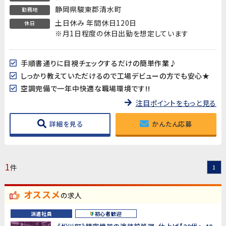
静岡県駿東郡清水町
勤務地
土日休み 年間休日120日
休日
※月1日程度の休日出勤を想定しています
手順書通りに目視チェックするだけの簡単作業♪
しっかり教えていただけるので工場デビューの方でも安心★
空調完備で一年中快適な職場環境です!!
注目ポイントをもっと見る
詳細を見る
かんたん応募
1
件
1
オススメ
の求人
派遣社員
初心者歓迎