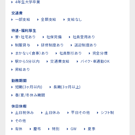
4年生大学卒業
交通費
一部支給
全額支給
支給なし
待遇・福利厚生
寮・社宅あり
社保完備
社員登用あり
制服貸与
研修制度あり
送迎制度あり
まかない（食事）あり
社員割引あり
完全分煙
駅から5分以内
交通費支給
バイク・車通勤OK
昇給あり
勤務期間
短期(3ヶ月以内)
長期(3ヶ月以上)
春/夏/冬休み期間
休日休暇
土日祝休み
土日休み
平日その他
シフト制
その他
有休
慶弔
特別
GW
夏季