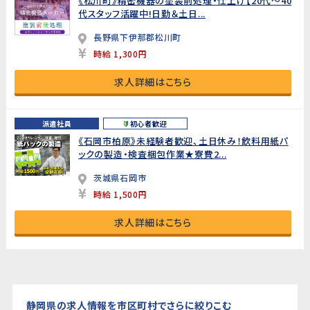
《松川町》精密機器の塗装前処理・仕上げ【20代～40
代スタッフ活躍中!日勤＆土日...
長野県下伊那郡松川町
時給 1,300円
求人詳細はこちら
派遣社員
初心者歓迎
《石岡市柏原》未経験者歓迎、土日休み！飲料用紙パ
ックの製造・検査梱包作業★寮費2...
茨城県石岡市
時給 1,500円
求人詳細はこちら
静岡県の求人情報を市区町村でさらに絞りこむ