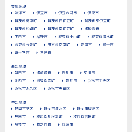
東部地域
熱海市
伊豆市
伊豆の国市
伊東市
賀茂郡河津町
賀茂郡西伊豆町
賀茂郡東伊豆町
賀茂郡松崎町
賀茂郡南伊豆町
御殿場市
下田市
裾野市
駿東郡小山町
駿東郡清水町
駿東郡長泉町
田方郡函南町
沼津市
富士市
富士宮市
三島市
西部地域
磐田市
御前崎市
掛川市
菊川市
湖西市
周智郡森町
袋井市
浜松市中央区
浜松市浜名区
浜松市天竜区
中部地域
静岡市葵区
静岡市清水区
静岡市駿河区
島田市
榛原郡川根本町
榛原郡吉田町
藤枝市
牧之原市
焼津市