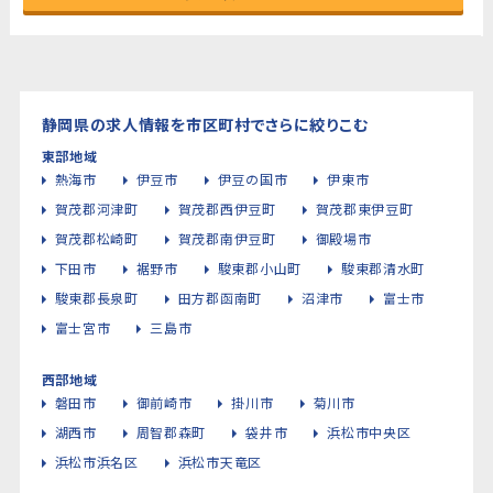
静岡県の求人情報を市区町村でさらに絞りこむ
東部地域
熱海市
伊豆市
伊豆の国市
伊東市
賀茂郡河津町
賀茂郡西伊豆町
賀茂郡東伊豆町
賀茂郡松崎町
賀茂郡南伊豆町
御殿場市
下田市
裾野市
駿東郡小山町
駿東郡清水町
駿東郡長泉町
田方郡函南町
沼津市
富士市
富士宮市
三島市
西部地域
磐田市
御前崎市
掛川市
菊川市
湖西市
周智郡森町
袋井市
浜松市中央区
浜松市浜名区
浜松市天竜区