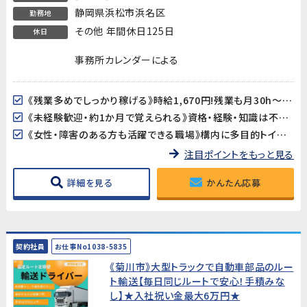
静岡県浜松市浜名区
勤務地
その他 年間休日125日
休日
事務所カレンダーによる
《残業多めでしっかり稼げる》時給1,670円!残業も月30h～70h程度（生産量により変動）と多めで、しっかり稼げます!
《未経験歓迎・約1か月で覚えられる》資格・経験・知識は不要。製品の外観を確認するシンプルな検査業務なので、未経験からでも約1か月でしっかり習得できます。
《女性・障害のある方も活躍できる職場》構内に多目的トイレも完備されており、どなたでも働きやすい環境が整っています。
注目ポイントをもっと見る
詳細を見る
かんたん応募
契約社員
お仕事No1038-5835
《菊川市》大型トラックで自動車部品のルー
ト輸送【毎日同じルートで安心！手積みな
し】★入社祝い金最大6万円★