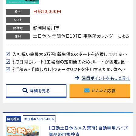
日給10,000円
給与
シフト
静岡県菊川市
勤務地
土日休み 年間休日107日 事務所カレンダーによる
休日
入社祝い金最大6万円！新生活のスタートを応援します！※支給規定あり
《毎日同じルート》工場間の定期便のため、ルートが固定。長距離・不規則な運行はありません♪
《手積み・手降しなし》フォークリフトを使用するため、体への負担が少なく長く働けます！
注目ポイントをもっと見る
詳細を見る
かんたん応募
契約社員
お仕事No997-4816
【日勤土日休み×入寮可】自動車用パイプ
部品の目視検査