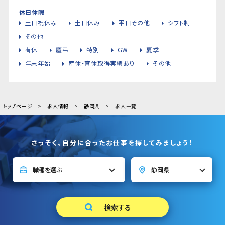
休日休暇
土日祝休み
土日休み
平日その他
シフト制
その他
有休
慶弔
特別
GW
夏季
年末年始
産休・育休取得実績あり
その他
トップページ
求人情報
静岡県
求人一覧
さっそく、自分に合ったお仕事を探してみましょう！