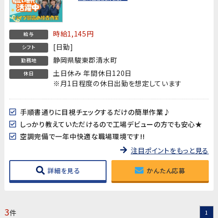
時給1,145円
給与
[日勤]
シフト
静岡県駿東郡清水町
勤務地
土日休み 年間休日120日
休日
※月1日程度の休日出勤を想定しています
手順書通りに目視チェックするだけの簡単作業♪
しっかり教えていただけるので工場デビューの方でも安心★
空調完備で一年中快適な職場環境です!!
注目ポイントをもっと見る
詳細を見る
かんたん応募
3
件
1