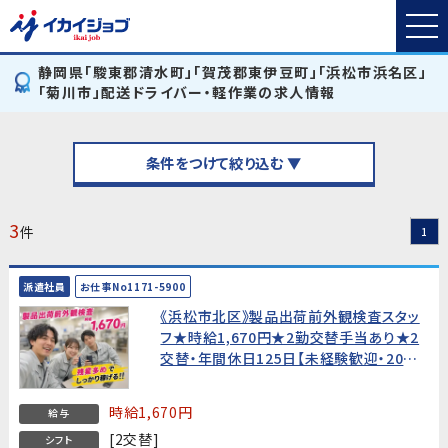
静岡県「駿東郡清水町」「賀茂郡東伊豆町」「浜松市浜名区」
「菊川市」配送ドライバー・軽作業の求人情報
条件をつけて絞り込む ▼
3
件
1
派遣社員
お仕事No1171-5900
《浜松市北区》製品出荷前外観検査スタッ
フ★時給1,670円★2勤交替手当あり★2
交替・年間休日125日【未経験歓迎・20
代〜40代男女活躍中！】
時給1,670円
給与
[2交替]
シフト