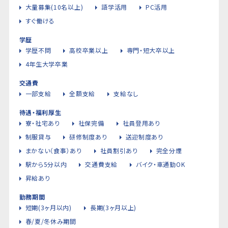
大量募集(10名以上)
語学活用
PC活用
すぐ働ける
学歴
学歴不問
高校卒業以上
専門・短大卒以上
4年生大学卒業
交通費
一部支給
全額支給
支給なし
待遇・福利厚生
寮・社宅あり
社保完備
社員登用あり
制服貸与
研修制度あり
送迎制度あり
まかない（食事）あり
社員割引あり
完全分煙
駅から5分以内
交通費支給
バイク・車通勤OK
昇給あり
勤務期間
短期(3ヶ月以内)
長期(3ヶ月以上)
春/夏/冬休み期間