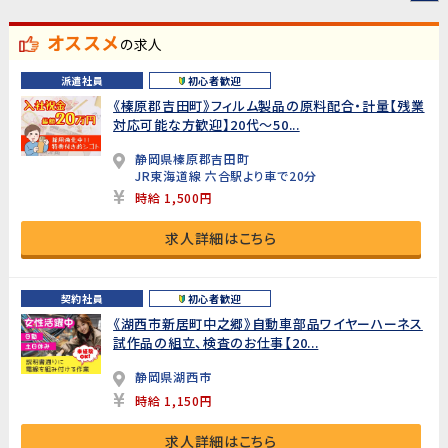
オススメ
の求人
派遣社員
初心者歓迎
《榛原郡吉田町》フィルム製品の原料配合・計量【残業
対応可能な方歓迎】20代～50...
静岡県榛原郡吉田町
JR東海道線 六合駅より車で20分
時給 1,500円
求人詳細はこちら
契約社員
初心者歓迎
《湖西市新居町中之郷》自動車部品ワイヤーハーネス
試作品の組立、検査のお仕事【20...
静岡県湖西市
時給 1,150円
求人詳細はこちら