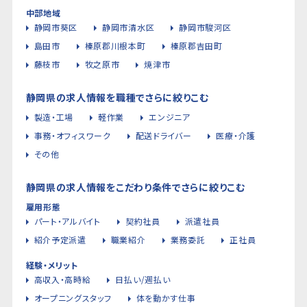
中部地域
静岡市葵区
静岡市清水区
静岡市駿河区
島田市
榛原郡川根本町
榛原郡吉田町
藤枝市
牧之原市
焼津市
静岡県の求人情報を職種でさらに絞りこむ
製造・工場
軽作業
エンジニア
事務・オフィスワーク
配送ドライバー
医療・介護
その他
静岡県の求人情報をこだわり条件でさらに絞りこむ
雇用形態
パート・アルバイト
契約社員
派遣社員
紹介予定派遣
職業紹介
業務委託
正社員
経験・メリット
高収入・高時給
日払い/週払い
オープニングスタッフ
体を動かす仕事