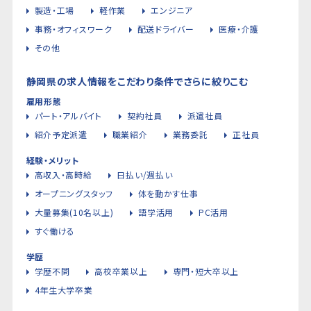
製造・工場
軽作業
エンジニア
事務・オフィスワーク
配送ドライバー
医療・介護
その他
静岡県の求人情報をこだわり条件でさらに絞りこむ
雇用形態
パート・アルバイト
契約社員
派遣社員
紹介予定派遣
職業紹介
業務委託
正社員
経験・メリット
高収入・高時給
日払い/週払い
オープニングスタッフ
体を動かす仕事
大量募集(10名以上)
語学活用
PC活用
すぐ働ける
学歴
学歴不問
高校卒業以上
専門・短大卒以上
4年生大学卒業