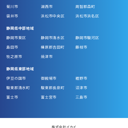
菊川市
湖西市
周智郡森町
袋井市
浜松市中央区
浜松市浜名区
静岡県中部地域
静岡市葵区
静岡市清水区
静岡市駿河区
島田市
榛原郡吉田町
藤枝市
牧之原市
焼津市
静岡県東部地域
伊豆の国市
御殿場市
裾野市
駿東郡清水町
駿東郡長泉町
沼津市
富士市
富士宮市
三島市
株式会社イカイ