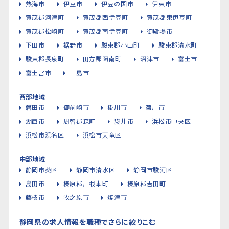
熱海市
伊豆市
伊豆の国市
伊東市
賀茂郡河津町
賀茂郡西伊豆町
賀茂郡東伊豆町
賀茂郡松崎町
賀茂郡南伊豆町
御殿場市
下田市
裾野市
駿東郡小山町
駿東郡清水町
駿東郡長泉町
田方郡函南町
沼津市
富士市
富士宮市
三島市
西部地域
磐田市
御前崎市
掛川市
菊川市
湖西市
周智郡森町
袋井市
浜松市中央区
浜松市浜名区
浜松市天竜区
中部地域
静岡市葵区
静岡市清水区
静岡市駿河区
島田市
榛原郡川根本町
榛原郡吉田町
藤枝市
牧之原市
焼津市
静岡県の求人情報を職種でさらに絞りこむ