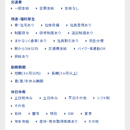
交通費
一部支給
全額支給
支給なし
待遇・福利厚生
寮・社宅あり
社保完備
社員登用あり
制服貸与
研修制度あり
送迎制度あり
まかない（食事）あり
社員割引あり
完全分煙
駅から5分以内
交通費支給
バイク・車通勤OK
昇給あり
勤務期間
短期(3ヶ月以内)
長期(3ヶ月以上)
春/夏/冬休み期間
休日休暇
土日祝休み
土日休み
平日その他
シフト制
その他
有休
慶弔
特別
GW
夏季
年末年始
産休・育休取得実績あり
その他