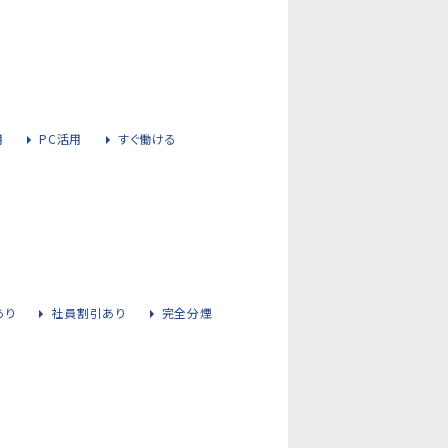
用
PC活用
すぐ働ける
あり
社員割引あり
完全分煙