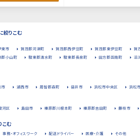
に絞りこむ
伊東市
賀茂郡河津町
賀茂郡西伊豆町
賀茂郡東伊豆町
賀
東郡小山町
駿東郡清水町
駿東郡長泉町
田方郡函南町
沼
川市
湖西市
周智郡森町
袋井市
浜松市中央区
浜松
駿河区
島田市
榛原郡川根本町
榛原郡吉田町
藤枝市
りこむ
事務・オフィスワーク
配送ドライバー
医療・介護
その他