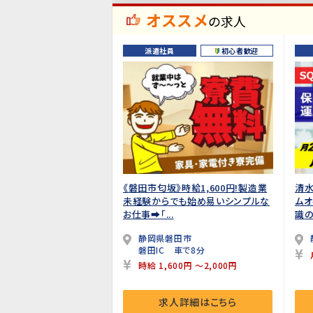
オススメ
の求人
派遣社員
初心者歓迎
《磐田市匂坂》時給1,600円!製造業
清水
未経験からでも始め易いシンプルな
ムオ
お仕事➡「...
識の
静岡県磐田市
磐田IC 車で8分
時給 1,600円 ～2,000円
求人詳細はこちら