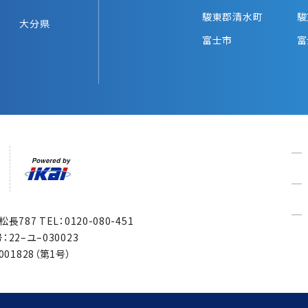
駿東郡清水町
駿
大分県
富士市
富
市松長787
TEL：0120-080-451
22–ユ–030023
1828（第1号）