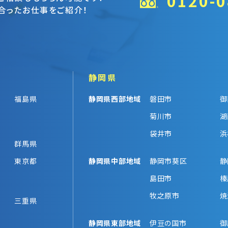
0120-0
合ったお仕事をご紹介！
静岡県
福島県
静岡県西部地域
磐田市
御
菊川市
湖
袋井市
浜
群馬県
東京都
静岡県中部地域
静岡市葵区
静
島田市
榛
牧之原市
焼
三重県
静岡県東部地域
伊豆の国市
御