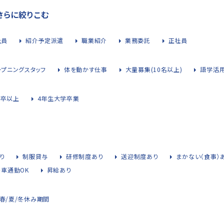
さらに絞りこむ
社員
紹介予定派遣
職業紹介
業務委託
正社員
ープニングスタッフ
体を動かす仕事
大量募集(10名以上)
語学活
大卒以上
4年生大学卒業
り
制服貸与
研修制度あり
送迎制度あり
まかない（食事）
・車通勤OK
昇給あり
春/夏/冬休み期間