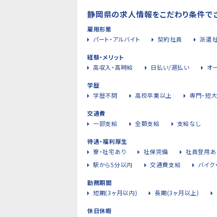
静岡県の求人情報をこだわり条件で
雇用形態
パート・アルバイト
契約社員
派遣
経験・メリット
高収入・高時給
日払い/週払い
オ
学歴
学歴不問
高校卒業以上
専門・短
交通費
一部支給
全額支給
支給なし
待遇・福利厚生
寮・社宅あり
社保完備
社員登用あ
駅から5分以内
交通費支給
バイク
勤務期間
短期(3ヶ月以内)
長期(3ヶ月以上)
休日休暇