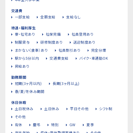
交通費
一部支給
全額支給
支給なし
待遇・福利厚生
寮・社宅あり
社保完備
社員登用あり
制服貸与
研修制度あり
送迎制度あり
まかない（食事）あり
社員割引あり
完全分煙
駅から5分以内
交通費支給
バイク・車通勤OK
昇給あり
勤務期間
短期(3ヶ月以内)
長期(3ヶ月以上)
春/夏/冬休み期間
休日休暇
土日祝休み
土日休み
平日その他
シフト制
その他
有休
慶弔
特別
GW
夏季
年末年始
産休・育休取得実績あり
その他