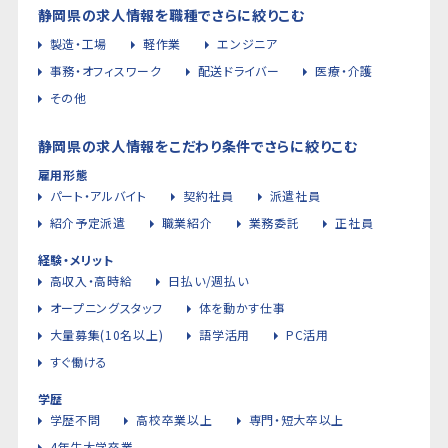
静岡県の求人情報を職種でさらに絞りこむ
製造・工場
軽作業
エンジニア
事務・オフィスワーク
配送ドライバー
医療・介護
その他
静岡県の求人情報をこだわり条件でさらに絞りこむ
雇用形態
パート・アルバイト
契約社員
派遣社員
紹介予定派遣
職業紹介
業務委託
正社員
経験・メリット
高収入・高時給
日払い/週払い
オープニングスタッフ
体を動かす仕事
大量募集(10名以上)
語学活用
PC活用
すぐ働ける
学歴
学歴不問
高校卒業以上
専門・短大卒以上
4年生大学卒業