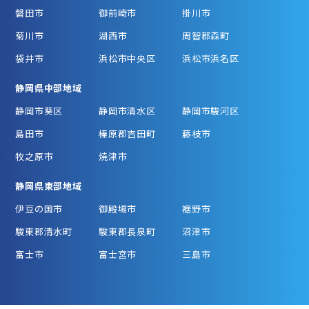
磐田市
御前崎市
掛川市
菊川市
湖西市
周智郡森町
袋井市
浜松市中央区
浜松市浜名区
静岡県中部地域
静岡市葵区
静岡市清水区
静岡市駿河区
島田市
榛原郡吉田町
藤枝市
牧之原市
焼津市
静岡県東部地域
伊豆の国市
御殿場市
裾野市
駿東郡清水町
駿東郡長泉町
沼津市
富士市
富士宮市
三島市