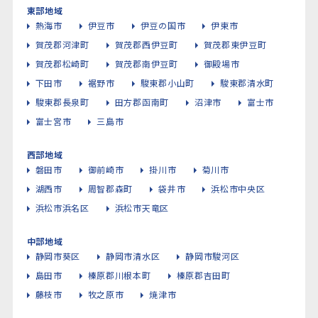
東部地域
熱海市
伊豆市
伊豆の国市
伊東市
賀茂郡河津町
賀茂郡西伊豆町
賀茂郡東伊豆町
賀茂郡松崎町
賀茂郡南伊豆町
御殿場市
下田市
裾野市
駿東郡小山町
駿東郡清水町
駿東郡長泉町
田方郡函南町
沼津市
富士市
富士宮市
三島市
西部地域
磐田市
御前崎市
掛川市
菊川市
湖西市
周智郡森町
袋井市
浜松市中央区
浜松市浜名区
浜松市天竜区
中部地域
静岡市葵区
静岡市清水区
静岡市駿河区
島田市
榛原郡川根本町
榛原郡吉田町
藤枝市
牧之原市
焼津市