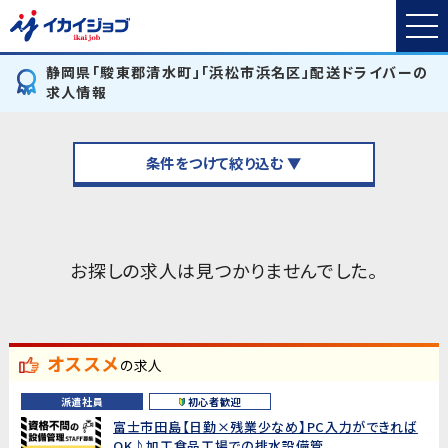
静岡県「駿東郡清水町」「浜松市浜名区」配送ドライバーの
求人情報
条件をつけて絞り込む ▼
お探しの求人は見つかりませんでした。
オススメ
の求人
派遣社員
初心者歓迎
富士市田島【日勤×残業少なめ】PC入力ができれば
OK♪加工食品工場での排水設備管...