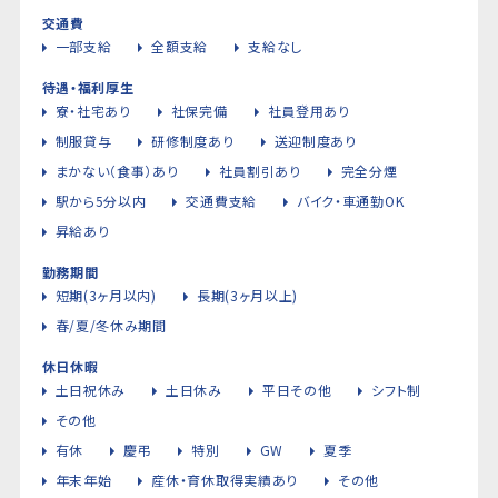
交通費
一部支給
全額支給
支給なし
待遇・福利厚生
寮・社宅あり
社保完備
社員登用あり
制服貸与
研修制度あり
送迎制度あり
まかない（食事）あり
社員割引あり
完全分煙
駅から5分以内
交通費支給
バイク・車通勤OK
昇給あり
勤務期間
短期(3ヶ月以内)
長期(3ヶ月以上)
春/夏/冬休み期間
休日休暇
土日祝休み
土日休み
平日その他
シフト制
その他
有休
慶弔
特別
GW
夏季
年末年始
産休・育休取得実績あり
その他