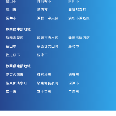
磐田市
御前崎市
掛川市
菊川市
湖西市
周智郡森町
袋井市
浜松市中央区
浜松市浜名区
静岡県中部地域
静岡市葵区
静岡市清水区
静岡市駿河区
島田市
榛原郡吉田町
藤枝市
牧之原市
焼津市
静岡県東部地域
伊豆の国市
御殿場市
裾野市
駿東郡清水町
駿東郡長泉町
沼津市
富士市
富士宮市
三島市