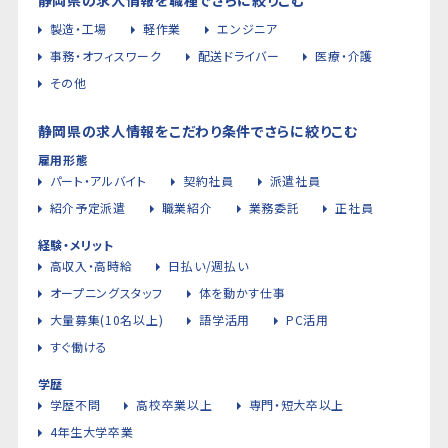
製造・工場
軽作業
エンジニア
事務・オフィスワーク
配送ドライバー
医療・介護
その他
静岡県の求人情報をこだわり条件でさらに絞りこむ
雇用形態
パート・アルバイト
契約社員
派遣社員
紹介予定派遣
職業紹介
業務委託
正社員
経験・メリット
高収入・高時給
日払い/週払い
オープニングスタッフ
体を動かす仕事
大量募集(10名以上)
語学活用
PC活用
すぐ働ける
学歴
学歴不問
高校卒業以上
専門・短大卒以上
4年生大学卒業