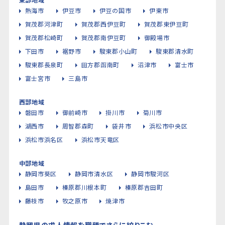
熱海市
伊豆市
伊豆の国市
伊東市
賀茂郡河津町
賀茂郡西伊豆町
賀茂郡東伊豆町
賀茂郡松崎町
賀茂郡南伊豆町
御殿場市
下田市
裾野市
駿東郡小山町
駿東郡清水町
駿東郡長泉町
田方郡函南町
沼津市
富士市
富士宮市
三島市
西部地域
磐田市
御前崎市
掛川市
菊川市
湖西市
周智郡森町
袋井市
浜松市中央区
浜松市浜名区
浜松市天竜区
中部地域
静岡市葵区
静岡市清水区
静岡市駿河区
島田市
榛原郡川根本町
榛原郡吉田町
藤枝市
牧之原市
焼津市
静岡県の求人情報を職種でさらに絞りこむ