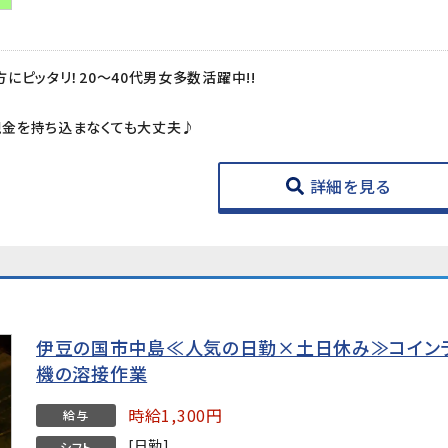
にピッタリ！20～40代男女多数活躍中!!
金を持ち込まなくても大丈夫♪
詳細を見る
伊豆の国市中島≪人気の日勤×土日休み≫コイン
機の溶接作業
時給1,300円
給与
[日勤]
シフト