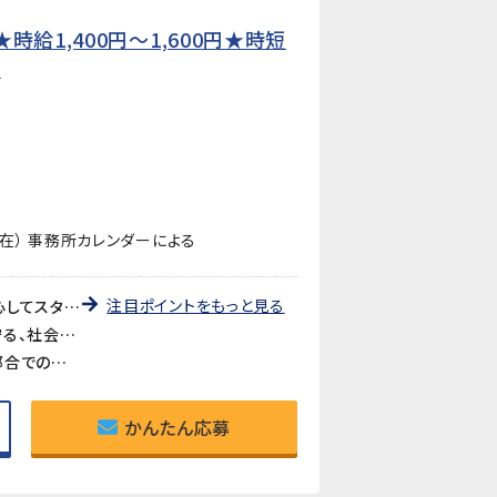
給1,400円〜1,600円★時短
】
在） 事務所カレンダーによる
注目ポイントをもっと見る
《未経験歓迎・先輩が丁寧に教えます》教育研修制度が充実しているので、製造・検査業務が初めての方も安心してスタートできます。アットホームな職場で長く働きやすい環境です。
《医療・バイオ分野の製品に携われるやりがい》医療やバイオ分野で使用されるマイクロ流路チップの品質を守る、社会に貢献できるお仕事です。クリーンルームでの作業で清潔な環境が保たれています。
《時短勤務も相談可》家庭や育児との両立を考えている方も歓迎。時短勤務のご相談に対応しています。家庭都合での休みも取りやすい職場です。
かんたん応募