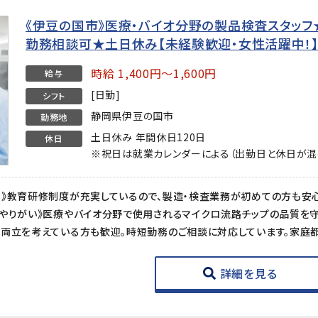
《伊豆の国市》医療・バイオ分野の製品検査スタッフ★時
勤務相談可★土日休み【未経験歓迎・女性活躍中！
時給 1,400円～1,600円
給与
[日勤]
シフト
静岡県伊豆の国市
勤務地
土日休み 年間休日120日
休日
※祝日は就業カレンダーによる（出勤日と休日が混
詳細を見る