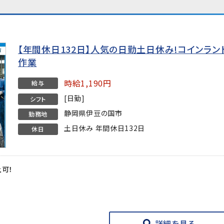
【年間休日132日】人気の日勤土日休み!コインラ
作業
時給1,190円
給与
[日勤]
シフト
静岡県伊豆の国市
勤務地
土日休み 年間休日132日
休日
上可！
★
詳細を見る