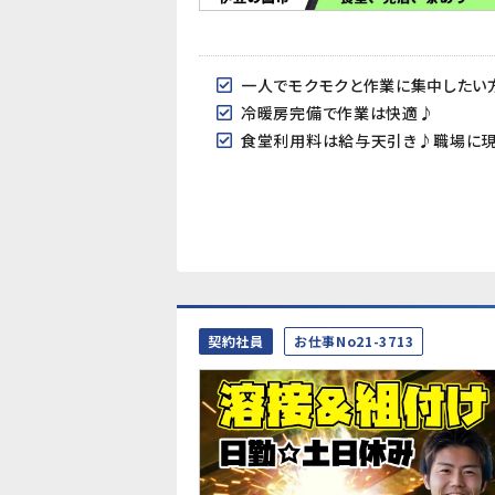
一人でモクモクと作業に集中したい方
冷暖房完備で作業は快適♪
食堂利用料は給与天引き♪職場に現
契約社員
お仕事No21-3713