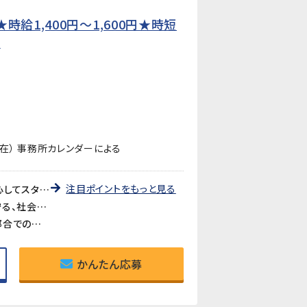
給1,400円〜1,600円★時短
】
在） 事務所カレンダーによる
注目ポイントをもっと見る
《未経験歓迎・先輩が丁寧に教えます》教育研修制度が充実しているので、製造・検査業務が初めての方も安心してスタートできます。アットホームな職場で長く働きやすい環境です。
《医療・バイオ分野の製品に携われるやりがい》医療やバイオ分野で使用されるマイクロ流路チップの品質を守る、社会に貢献できるお仕事です。クリーンルームでの作業で清潔な環境が保たれています。
《時短勤務も相談可》家庭や育児との両立を考えている方も歓迎。時短勤務のご相談に対応しています。家庭都合での休みも取りやすい職場です。
かんたん応募