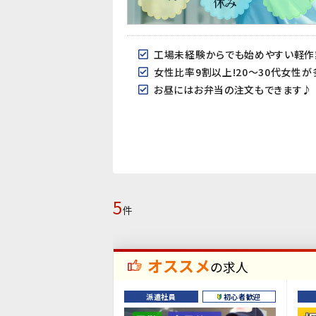
工場未経験からでも始めやすい軽作
女性比率9割以上!20～30代女性
お昼にはお弁当の注文もできます♪
5
件
オススメ
の求人
派遣社員
初心者歓迎