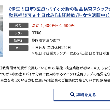
《伊豆の国市》医療・バイオ分野の製品検査スタッフ★時
勤務相談可★土日休み【未経験歓迎・女性活躍中！
時給 1,400円～1,600円
給与
[日勤]
シフト
静岡県伊豆の国市
勤務地
土日休み 年間休日120日
休日
※祝日は就業カレンダーによる（出勤日と休日が混
詳細を見る