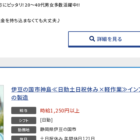
にピッタリ！20～40代男女多数活躍中!!
金を持ち込まなくても大丈夫♪
詳細を見る
伊豆の国市神島≪日勤土日祝休み×軽作業≫イン
の製造
時給1,250円以上
給与
[日勤]
シフト
静岡県伊豆の国市
勤務地
土日祝休み 年間休日121日
休日