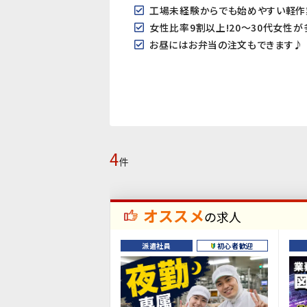
工場未経験からでも始めやすい軽作
女性比率9割以上!20～30代女性
お昼にはお弁当の注文もできます♪
4
件
オススメ
の求人
派遣社員
初心者歓迎