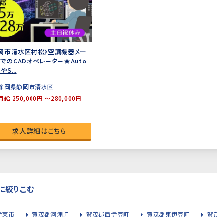
岡市清水区村松》空調機器メー
でのCADオペレーター★Auto-
やS...
静岡県静岡市清水区
月給 250,000円 ～280,000円
求人詳細はこちら
に絞りこむ
伊東市
賀茂郡河津町
賀茂郡西伊豆町
賀茂郡東伊豆町
賀