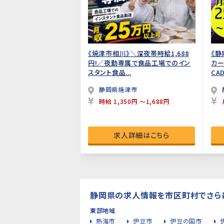
《焼津市相川》＼深夜帯時給1,688
《静
円!／夜勤専属で食品工場でのイン
カー
スタント食品...
CAD
静岡県焼津市
時給 1,350円 ～1,688円
求人詳細はこちら
静岡県の求人情報を市区町村でさら
東部地域
熱海市
伊豆市
伊豆の国市