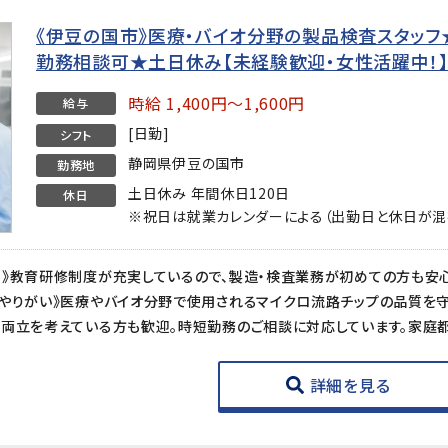
《伊豆の国市》医療・バイオ分野の製品検査スタッフ★時
勤務相談可★土日休み【未経験歓迎・女性活躍中！
時給 1,400円～1,600円
給与
[日勤]
シフト
静岡県伊豆の国市
勤務地
土日休み 年間休日120日
休日
※祝日は就業カレンダーによる（出勤日と休日が混
詳細を見る