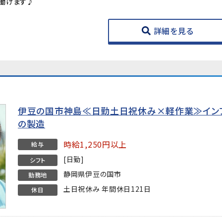
働けます♪
詳細を見る
伊豆の国市神島≪日勤土日祝休み×軽作業≫イン
の製造
時給1,250円以上
給与
[日勤]
シフト
静岡県伊豆の国市
勤務地
土日祝休み 年間休日121日
休日