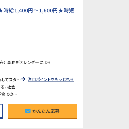
給1,400円〜1,600円★時短
】
在） 事務所カレンダーによる
注目ポイントをもっと見る
《未経験歓迎・先輩が丁寧に教えます》教育研修制度が充実しているので、製造・検査業務が初めての方も安心してスタートできます。アットホームな職場で長く働きやすい環境です。
《医療・バイオ分野の製品に携われるやりがい》医療やバイオ分野で使用されるマイクロ流路チップの品質を守る、社会に貢献できるお仕事です。クリーンルームでの作業で清潔な環境が保たれています。
《時短勤務も相談可》家庭や育児との両立を考えている方も歓迎。時短勤務のご相談に対応しています。家庭都合での休みも取りやすい職場です。
かんたん応募