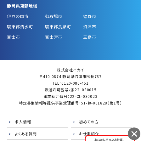
静岡県東部地域
伊豆の国市
御殿場市
裾野市
駿東郡清水町
駿東郡長泉町
沼津市
富士市
富士宮市
三島市
株式会社イカイ
〒410-0874 静岡県沼津市松長787
TEL：0120-080-451
派遣許可番号：派22−030015
職業紹介番号：22–ユ–030023
特定募集情報等提供事業受理番号：51-募-001828（第1号）
求人情報
初めての方
よくある質問
お仕事紹介