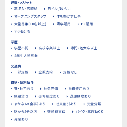
経験・メリット
高収入・高時給
日払い/週払い
オープニングスタッフ
体を動かす仕事
大量募集(10名以上)
語学活用
PC活用
すぐ働ける
学歴
学歴不問
高校卒業以上
専門・短大卒以上
4年生大学卒業
交通費
一部支給
全額支給
支給なし
待遇・福利厚生
寮・社宅あり
社保完備
社員登用あり
制服貸与
研修制度あり
送迎制度あり
まかない（食事）あり
社員割引あり
完全分煙
駅から5分以内
交通費支給
バイク・車通勤OK
昇給あり