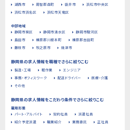
湖西市
周智郡森町
袋井市
浜松市中央区
浜松市浜名区
浜松市天竜区
中部地域
静岡市葵区
静岡市清水区
静岡市駿河区
島田市
榛原郡川根本町
榛原郡吉田町
藤枝市
牧之原市
焼津市
静岡県の求人情報を職種でさらに絞りこむ
製造・工場
軽作業
エンジニア
事務・オフィスワーク
配送ドライバー
医療・介護
その他
静岡県の求人情報をこだわり条件でさらに絞りこむ
雇用形態
パート・アルバイト
契約社員
派遣社員
紹介予定派遣
職業紹介
業務委託
正社員