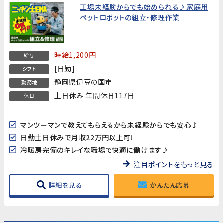
工場未経験からでも始められる♪家庭用
ペットロボットの組立・修理作業
時給1,200円
給与
[日勤]
シフト
静岡県伊豆の国市
勤務地
土日休み 年間休日117日
休日
マンツーマンで教えてもらえるから未経験からでも安心♪
日勤土日休みで月収22万円以上可!
冷暖房完備のキレイな職場で快適に働けます♪
注目ポイントをもっと見る
詳細を見る
かんたん応募