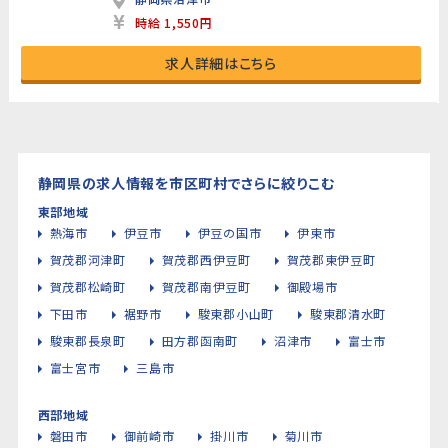
時給 1,550円
求人詳細はこちら
静岡県の求人情報を市区町村でさらに絞りこむ
東部地域
熱海市
伊豆市
伊豆の国市
伊東市
賀茂郡河津町
賀茂郡西伊豆町
賀茂郡東伊豆町
賀茂郡松崎町
賀茂郡南伊豆町
御殿場市
下田市
裾野市
駿東郡小山町
駿東郡清水町
駿東郡長泉町
田方郡函南町
沼津市
富士市
富士宮市
三島市
西部地域
磐田市
御前崎市
掛川市
菊川市