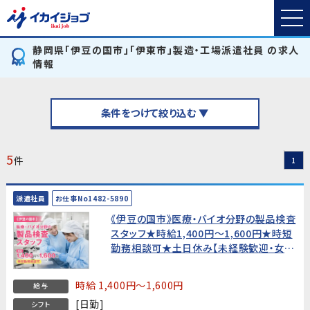
静岡県「伊豆の国市」「伊東市」製造・工場派遣社員 の求人
情報
条件をつけて絞り込む ▼
5
件
1
派遣社員
お仕事No1482-5890
《伊豆の国市》医療・バイオ分野の製品検査
スタッフ★時給1,400円〜1,600円★時短
勤務相談可★土日休み【未経験歓迎・女性
活躍中！】
時給 1,400円～1,600円
給与
[日勤]
シフト