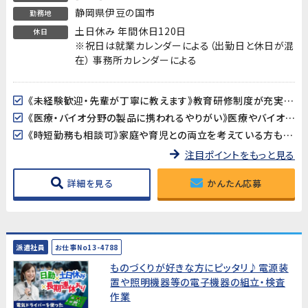
静岡県伊豆の国市
勤務地
土日休み 年間休日120日
休日
※祝日は就業カレンダーによる（出勤日と休日が混
在） 事務所カレンダーによる
《未経験歓迎・先輩が丁寧に教えます》教育研修制度が充実しているので、製造・検査業務が初めての方も安心してスタートできます。アットホームな職場で長く働きやすい環境です。
《医療・バイオ分野の製品に携われるやりがい》医療やバイオ分野で使用されるマイクロ流路チップの品質を守る、社会に貢献できるお仕事です。クリーンルームでの作業で清潔な環境が保たれています。
《時短勤務も相談可》家庭や育児との両立を考えている方も歓迎。時短勤務のご相談に対応しています。家庭都合での休みも取りやすい職場です。
注目ポイントをもっと見る
詳細を見る
かんたん応募
派遣社員
お仕事No13-4788
ものづくりが好きな方にピッタリ♪電源装
置や照明機器等の電子機器の組立・検査
作業