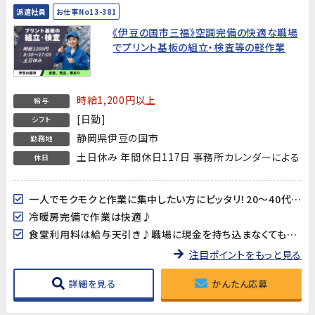
派遣社員
お仕事No13-381
《伊豆の国市三福》空調完備の快適な職場
でプリント基板の組立・検査等の軽作業
時給1,200円以上
給与
[日勤]
シフト
静岡県伊豆の国市
勤務地
土日休み 年間休日117日 事務所カレンダーによる
休日
一人でモクモクと作業に集中したい方にピッタリ！20～40代男女多数活躍中!!
冷暖房完備で作業は快適♪
食堂利用料は給与天引き♪職場に現金を持ち込まなくても大丈夫♪
注目ポイントをもっと見る
詳細を見る
かんたん応募