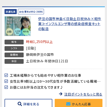
派遣社員
お仕事No992-3696
伊豆の国市神島≪日勤土日祝休み×軽作
業≫インフルエンザ等の感染症検査キット
の製造
時給1,250円以上
給与
[日勤]
シフト
静岡県伊豆の国市
勤務地
土日祝休み 年間休日121日
休日
工場未経験からでも始めやすい軽作業のお仕事
女性比率9割以上!20～30代女性が多数活躍している職場です♪
お昼にはお弁当の注文もできます♪
注目ポイントをもっと見る
詳細を見る
かんたん応募