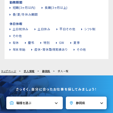
勤務期間
短期(3ヶ月以内)
長期(3ヶ月以上)
春/夏/冬休み期間
休日休暇
土日祝休み
土日休み
平日その他
シフト制
その他
有休
慶弔
特別
GW
夏季
年末年始
産休・育休取得実績あり
その他
トップページ
求人情報
静岡県
求人一覧
さっそく、自分に合ったお仕事を探してみましょう！