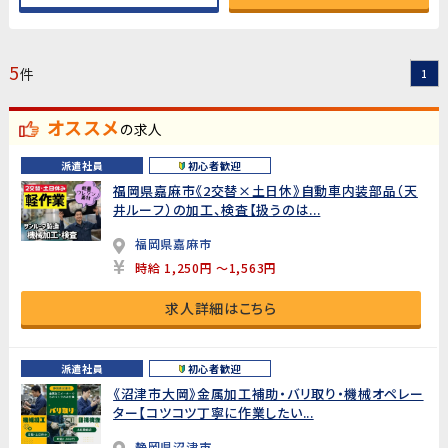
5
件
1
オススメ
の求人
派遣社員
初心者歓迎
福岡県嘉麻市《2交替×土日休》自動車内装部品（天
井ルーフ）の加工、検査【扱うのは...
福岡県嘉麻市
時給 1,250円 ～1,563円
求人詳細はこちら
派遣社員
初心者歓迎
《沼津市大岡》金属加工補助・バリ取り・機械オペレー
ター【コツコツ丁寧に作業したい...
静岡県沼津市