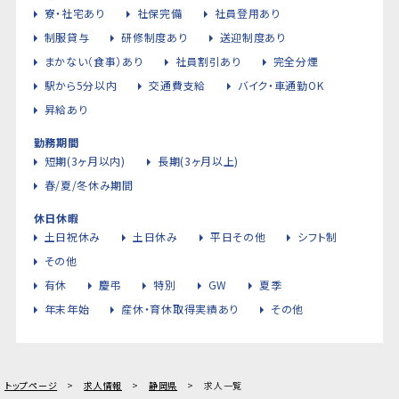
寮・社宅あり
社保完備
社員登用あり
制服貸与
研修制度あり
送迎制度あり
まかない（食事）あり
社員割引あり
完全分煙
駅から5分以内
交通費支給
バイク・車通勤OK
昇給あり
勤務期間
短期(3ヶ月以内)
長期(3ヶ月以上)
春/夏/冬休み期間
休日休暇
土日祝休み
土日休み
平日その他
シフト制
その他
有休
慶弔
特別
GW
夏季
年末年始
産休・育休取得実績あり
その他
トップページ
求人情報
静岡県
求人一覧