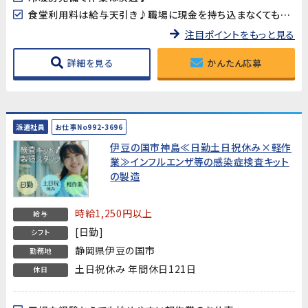
食堂利用料は給与天引き♪職場に現金を持ち込まなくても大丈夫♪
注目ポイントをもっと見る
詳細を見る
かんたん応募
派遣社員
お仕事No992-3696
伊豆の国市神島≪日勤土日祝休み×軽作
業≫インフルエンザ等の感染症検査キット
の製造
時給1,250円以上
給与
[日勤]
シフト
静岡県伊豆の国市
勤務地
土日祝休み 年間休日121日
休日