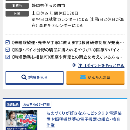
静岡県伊豆の国市
勤務地
土日休み 年間休日120日
休日
※祝日は就業カレンダーによる（出勤日と休日が混
在） 事務所カレンダーによる
《未経験歓迎・先輩が丁寧に教えます》教育研修制度が充実しているので、製造・検査業務が初めての方も安心してスタートできます。アットホームな職場で長く働きやすい環境です。
《医療・バイオ分野の製品に携われるやりがい》医療やバイオ分野で使用されるマイクロ流路チップの品質を守る、社会に貢献できるお仕事です。クリーンルームでの作業で清潔な環境が保たれています。
《時短勤務も相談可》家庭や育児との両立を考えている方も歓迎。時短勤務のご相談に対応しています。家庭都合での休みも取りやすい職場です。
注目ポイントをもっと見る
詳細を見る
かんたん応募
派遣社員
お仕事No13-4788
ものづくりが好きな方にピッタリ♪電源装
置や照明機器等の電子機器の組立・検査
作業