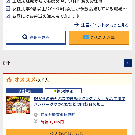
工場未経験からでも始めやすい軽作業のお仕事
女性比率9割以上!20～30代女性が多数活躍している職場です♪
お昼にはお弁当の注文もできます♪
注目ポイントをもっと見る
詳細を見る
かんたん応募
6
件
1
オススメ
の求人
派遣社員
初心者歓迎
駅からの送迎バスで通勤ラクラク♪大手食品工場で
ハンバーグやつくねなどの肉製品の加...
静岡県駿東郡長泉町
時給 1,145円
求人詳細はこちら