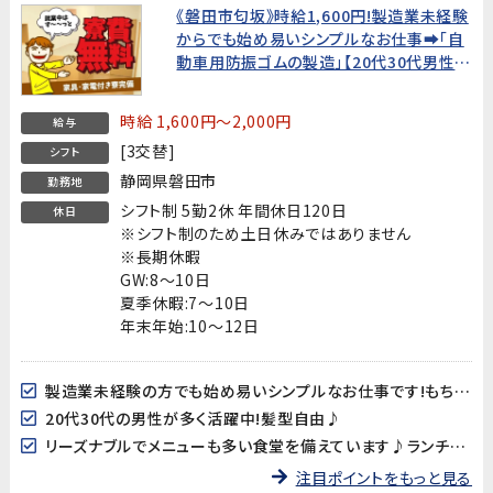
《磐田市匂坂》時給1,600円!製造業未経験
からでも始め易いシンプルなお仕事➡「自
動車用防振ゴムの製造」【20代30代男性活
躍中!髪型自由♪】★新生活を応援!寮費無
料!★
時給 1,600円～2,000円
給与
[3交替]
シフト
静岡県磐田市
勤務地
シフト制 5勤2休 年間休日120日
休日
※シフト制のため土日休みではありません
※長期休暇
GW:8～10日
夏季休暇:7～10日
年末年始:10～12日
製造業未経験の方でも始め易いシンプルなお仕事です!もちろん先輩スタッフが丁寧に指導しますので安心してスタートできます!
20代30代の男性が多く活躍中!髪型自由♪
リーズナブルでメニューも多い食堂を備えています♪ランチも楽しみのひとつ!
注目ポイントをもっと見る