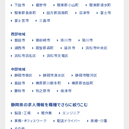
下田市
裾野市
駿東郡小山町
駿東郡清水町
駿東郡長泉町
田方郡函南町
沼津市
富士市
富士宮市
三島市
西部地域
磐田市
御前崎市
掛川市
菊川市
湖西市
周智郡森町
袋井市
浜松市中央区
浜松市浜名区
浜松市天竜区
中部地域
静岡市葵区
静岡市清水区
静岡市駿河区
島田市
榛原郡川根本町
榛原郡吉田町
藤枝市
牧之原市
焼津市
静岡県の求人情報を職種でさらに絞りこむ
製造・工場
軽作業
エンジニア
事務・オフィスワーク
配送ドライバー
医療・介護
その他