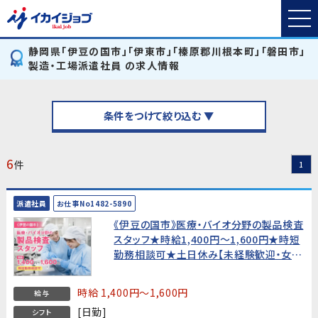
静岡県「伊豆の国市」「伊東市」「榛原郡川根本町」「磐田市」
製造・工場派遣社員 の求人情報
条件をつけて絞り込む ▼
6
件
1
派遣社員
お仕事No1482-5890
《伊豆の国市》医療・バイオ分野の製品検査
スタッフ★時給1,400円〜1,600円★時短
勤務相談可★土日休み【未経験歓迎・女性
活躍中！】
時給 1,400円～1,600円
給与
[日勤]
シフト