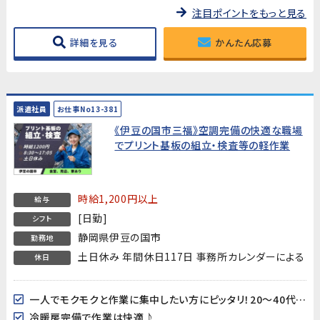
注目ポイントをもっと見る
詳細を見る
かんたん応募
派遣社員
お仕事No13-381
《伊豆の国市三福》空調完備の快適な職場
でプリント基板の組立・検査等の軽作業
時給1,200円以上
給与
[日勤]
シフト
静岡県伊豆の国市
勤務地
土日休み 年間休日117日 事務所カレンダーによる
休日
一人でモクモクと作業に集中したい方にピッタリ！20～40代男女多数活躍中!!
冷暖房完備で作業は快適♪