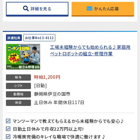
詳細を見る
かんたん応募
派遣社員
お仕事No13-4112
工場未経験からでも始められる♪家庭用
ペットロボットの組立・修理作業
時給1,200円
給与
[日勤]
シフト
静岡県伊豆の国市
勤務地
土日休み 年間休日117日
休日
マンツーマンで教えてもらえるから未経験からでも安心♪
日勤土日休みで月収22万円以上可!
冷暖房完備のキレイな職場で快適に働けます♪