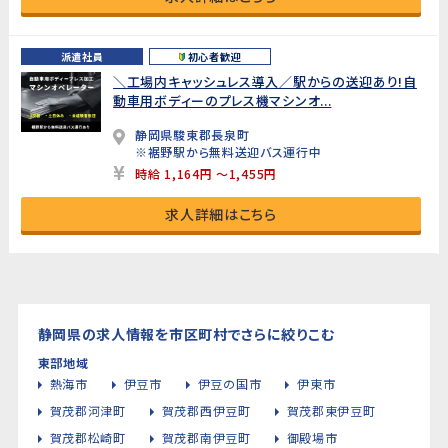
派遣社員
初心者歓迎
＼工場内キャッシュレス導入／駅からの送迎あり!自
動車用ボディーのプレス機マシンオ...
静岡県駿東郡長泉町
※裾野駅から無料送迎バス運行中
時給 1,164円 ～1,455円
求人詳細はこちら
静岡県の求人情報を市区町村でさらに絞りこむ
東部地域
熱海市
伊豆市
伊豆の国市
伊東市
賀茂郡河津町
賀茂郡西伊豆町
賀茂郡東伊豆町
賀茂郡松崎町
賀茂郡南伊豆町
御殿場市