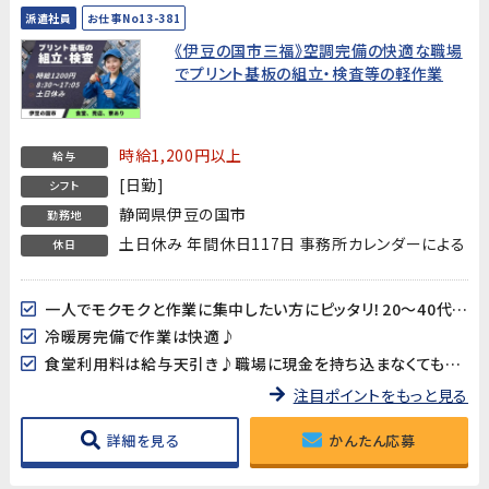
派遣社員
お仕事No13-381
《伊豆の国市三福》空調完備の快適な職場
でプリント基板の組立・検査等の軽作業
時給1,200円以上
給与
[日勤]
シフト
静岡県伊豆の国市
勤務地
土日休み 年間休日117日 事務所カレンダーによる
休日
一人でモクモクと作業に集中したい方にピッタリ！20～40代男女多数活躍中!!
冷暖房完備で作業は快適♪
食堂利用料は給与天引き♪職場に現金を持ち込まなくても大丈夫♪
注目ポイントをもっと見る
詳細を見る
かんたん応募