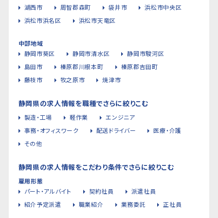
湖西市
周智郡森町
袋井市
浜松市中央区
浜松市浜名区
浜松市天竜区
中部地域
静岡市葵区
静岡市清水区
静岡市駿河区
島田市
榛原郡川根本町
榛原郡吉田町
藤枝市
牧之原市
焼津市
静岡県の求人情報を職種でさらに絞りこむ
製造・工場
軽作業
エンジニア
事務・オフィスワーク
配送ドライバー
医療・介護
その他
静岡県の求人情報をこだわり条件でさらに絞りこむ
雇用形態
パート・アルバイト
契約社員
派遣社員
紹介予定派遣
職業紹介
業務委託
正社員