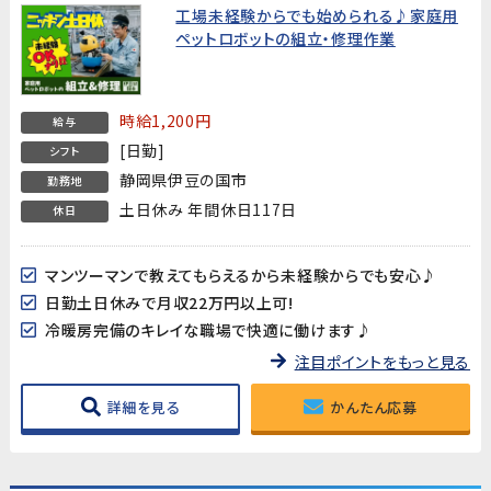
工場未経験からでも始められる♪家庭用
ペットロボットの組立・修理作業
時給1,200円
給与
[日勤]
シフト
静岡県伊豆の国市
勤務地
土日休み 年間休日117日
休日
マンツーマンで教えてもらえるから未経験からでも安心♪
日勤土日休みで月収22万円以上可!
冷暖房完備のキレイな職場で快適に働けます♪
注目ポイントをもっと見る
詳細を見る
かんたん応募