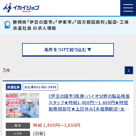
静岡県「伊豆の国市」「伊東市」「田方郡函南町」製造・工場
派遣社員 の求人情報
条件をつけて絞り込む ▼
5
件
1
派遣社員
お仕事No1482-5890
《伊豆の国市》医療・バイオ分野の製品検査
スタッフ★時給1,400円〜1,600円★時短
勤務相談可★土日休み【未経験歓迎・女性
活躍中！】
時給 1,400円～1,600円
給与
[日勤]
シフト