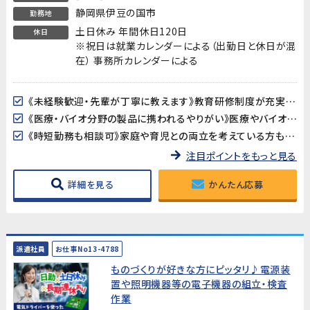
静岡県伊豆の国市
勤務地
土日休み 年間休日120日
休日
※祝日は就業カレンダーによる（出勤日と休日が混
在） 事務所カレンダーによる
《未経験歓迎・先輩が丁寧に教えます》教育研修制度が充実しているので、製造・検査業務が初めての方も安心してスタートできます。アットホームな職場で長く働きやすい環境です。
《医療・バイオ分野の製品に携われるやりがい》医療やバイオ分野で使用されるマイクロ流路チップの品質を守る、社会に貢献できるお仕事です。クリーンルームでの作業で清潔な環境が保たれています。
《時短勤務も相談可》家庭や育児との両立を考えている方も歓迎。時短勤務のご相談に対応しています。家庭都合での休みも取りやすい職場です。
注目ポイントをもっと見る
詳細を見る
かんたん応募
派遣社員
お仕事No13-4788
ものづくりが好きな方にピッタリ♪電源装
置や照明機器等の電子機器の組立・検査
作業