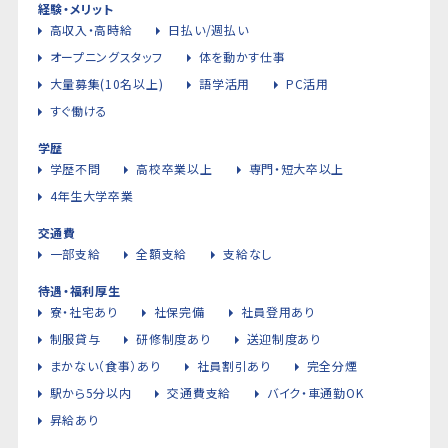
経験・メリット
高収入・高時給
日払い/週払い
オープニングスタッフ
体を動かす仕事
大量募集(10名以上)
語学活用
PC活用
すぐ働ける
学歴
学歴不問
高校卒業以上
専門・短大卒以上
4年生大学卒業
交通費
一部支給
全額支給
支給なし
待遇・福利厚生
寮・社宅あり
社保完備
社員登用あり
制服貸与
研修制度あり
送迎制度あり
まかない（食事）あり
社員割引あり
完全分煙
駅から5分以内
交通費支給
バイク・車通勤OK
昇給あり