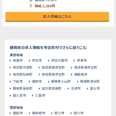
時給 1,200円
求人詳細はこちら
静岡県の求人情報を市区町村でさらに絞りこむ
東部地域
熱海市
伊豆市
伊豆の国市
伊東市
賀茂郡河津町
賀茂郡西伊豆町
賀茂郡東伊豆町
賀茂郡松崎町
賀茂郡南伊豆町
御殿場市
下田市
裾野市
駿東郡小山町
駿東郡清水町
駿東郡長泉町
田方郡函南町
沼津市
富士市
富士宮市
三島市
西部地域
磐田市
御前崎市
掛川市
菊川市