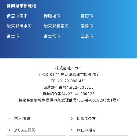
静岡県東部地域
伊豆の国市
御殿場市
裾野市
駿東郡清水町
駿東郡長泉町
沼津市
富士市
富士宮市
三島市
株式会社イカイ
〒410-0874 静岡県沼津市松長787
TEL：0120-080-451
派遣許可番号：派22−030015
職業紹介番号：22–ユ–030023
特定募集情報等提供事業受理番号：51-募-001828（第1号）
求人情報
初めての方
よくある質問
お仕事紹介