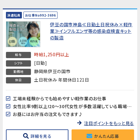
派遣社員
お仕事No992-3696
伊豆の国市神島≪日勤土日祝休み×軽作
業≫インフルエンザ等の感染症検査キット
の製造
時給1,250円以上
給与
[日勤]
シフト
静岡県伊豆の国市
勤務地
土日祝休み 年間休日121日
休日
工場未経験からでも始めやすい軽作業のお仕事
女性比率9割以上!20～30代女性が多数活躍している職場です♪
お昼にはお弁当の注文もできます♪
注目ポイントをもっと見る
詳細を見る
かんたん応募