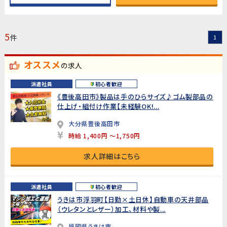
5
件
1
オススメ
の求人
派遣社員
初心者歓迎
《豊後高田市》製品は手のひらサイズ♪ゴム製部品の
仕上げ・組付け作業【未経験OK!...
大分県豊後高田市
時給 1,400円 ～1,750円
求人詳細はこちら
派遣社員
初心者歓迎
うきは市浮羽町【日勤×土日休】自動車の天井部品
（ウレタンとレザー）加工、材料や製...
福岡県うきは市