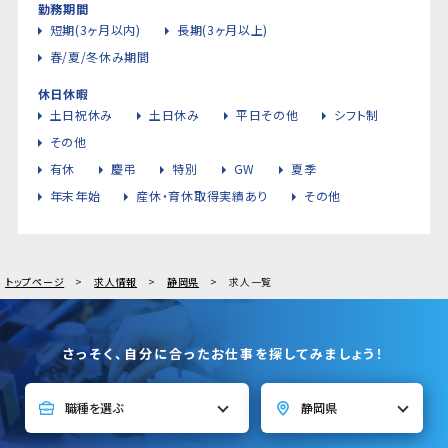
勤務期間
短期(3ヶ月以内)
長期(3ヶ月以上)
春/夏/冬休み期間
休日休暇
土日祝休み
土日休み
平日その他
シフト制
その他
有休
慶弔
特別
GW
夏季
年末年始
産休・育休取得実績あり
その他
トップページ
求人情報
静岡県
求人一覧
さっそく、自分に合ったお仕事を探してみましょう！