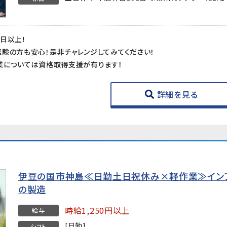
日以上!
験の方も安心！是非チャレンジしてみてください！
業については資格取得支援が有ります！
詳細を見る
伊豆の国市神島≪日勤土日祝休み×軽作業≫イン
の製造
時給1,250円以上
給与
[日勤]
シフト