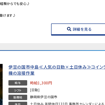
未経験からでも安心♪
働けます♪
詳細を見る
伊豆の国市中島≪人気の日勤×土日休み≫コイン
機の溶接作業
時給1,300円
給与
[日勤]
シフト
静岡県伊豆の国市
勤務地
土日休み 年間休日131日 事務所カレンダーによる
休日