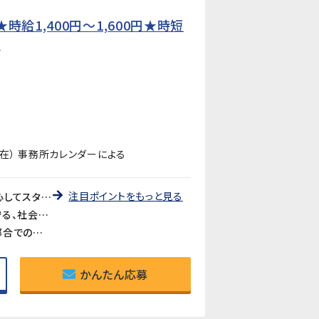
給1,400円〜1,600円★時短
】
在） 事務所カレンダーによる
注目ポイントをもっと見る
《未経験歓迎・先輩が丁寧に教えます》教育研修制度が充実しているので、製造・検査業務が初めての方も安心してスタートできます。アットホームな職場で長く働きやすい環境です。
《医療・バイオ分野の製品に携われるやりがい》医療やバイオ分野で使用されるマイクロ流路チップの品質を守る、社会に貢献できるお仕事です。クリーンルームでの作業で清潔な環境が保たれています。
《時短勤務も相談可》家庭や育児との両立を考えている方も歓迎。時短勤務のご相談に対応しています。家庭都合での休みも取りやすい職場です。
かんたん応募