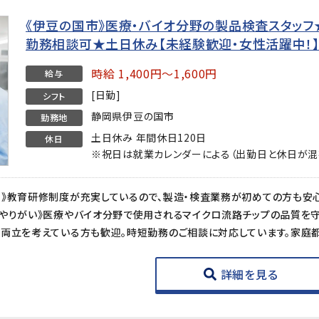
《伊豆の国市》医療・バイオ分野の製品検査スタッフ★時
勤務相談可★土日休み【未経験歓迎・女性活躍中！
時給 1,400円～1,600円
給与
[日勤]
シフト
静岡県伊豆の国市
勤務地
土日休み 年間休日120日
休日
※祝日は就業カレンダーによる（出勤日と休日が混
詳細を見る