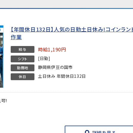
【年間休日132日】人気の日勤土日休み!コインラ
作業
時給1,190円
給与
[日勤]
シフト
静岡県伊豆の国市
勤務地
土日休み 年間休日132日
休日
上可！
★
詳細を見る