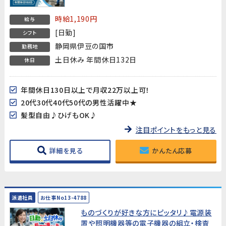
時給1,190円
給与
[日勤]
シフト
静岡県伊豆の国市
勤務地
土日休み 年間休日132日
休日
年間休日130日以上で月収22万以上可！
20代30代40代50代の男性活躍中★
髪型自由♪ひげもOK♪
注目ポイントをもっと見る
詳細を見る
かんたん応募
派遣社員
お仕事No13-4788
ものづくりが好きな方にピッタリ♪電源装
置や照明機器等の電子機器の組立・検査