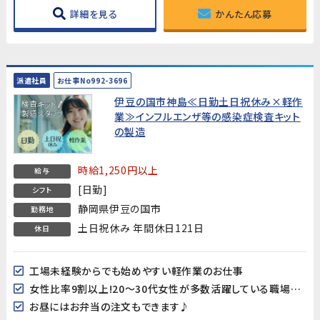
詳細を見る
かんたん応募
派遣社員
お仕事No992-3696
伊豆の国市神島≪日勤土日祝休み×軽作
業≫インフルエンザ等の感染症検査キット
の製造
時給1,250円以上
給与
[日勤]
シフト
静岡県伊豆の国市
勤務地
土日祝休み 年間休日121日
休日
工場未経験からでも始めやすい軽作業のお仕事
女性比率9割以上!20～30代女性が多数活躍している職場です♪
お昼にはお弁当の注文もできます♪