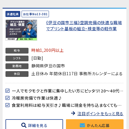
派遣社員
お仕事No13-381
《伊豆の国市三福》空調完備の快適な職場
でプリント基板の組立・検査等の軽作業
時給1,200円以上
給与
[日勤]
シフト
静岡県伊豆の国市
勤務地
土日休み 年間休日117日 事務所カレンダーによる
休日
一人でモクモクと作業に集中したい方にピッタリ！20～40代男女多数活躍中!!
冷暖房完備で作業は快適♪
食堂利用料は給与天引き♪職場に現金を持ち込まなくても大丈夫♪
注目ポイントをもっと見る
詳細を見る
かんたん応募