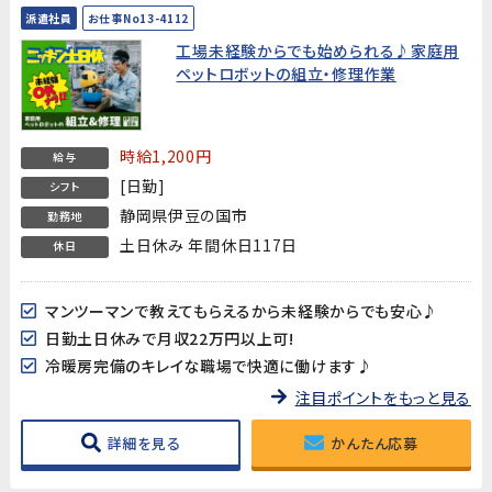
派遣社員
お仕事No13-4112
工場未経験からでも始められる♪家庭用
ペットロボットの組立・修理作業
時給1,200円
給与
[日勤]
シフト
静岡県伊豆の国市
勤務地
土日休み 年間休日117日
休日
マンツーマンで教えてもらえるから未経験からでも安心♪
日勤土日休みで月収22万円以上可!
冷暖房完備のキレイな職場で快適に働けます♪
注目ポイントをもっと見る
詳細を見る
かんたん応募