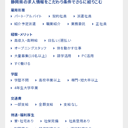
静岡県の求人情報をこだわり条件でさらに絞りこむ
雇用形態
パート・アルバイト
契約社員
派遣社員
紹介予定派遣
職業紹介
業務委託
正社員
経験・メリット
高収入・高時給
日払い/週払い
オープニングスタッフ
体を動かす仕事
大量募集(10名以上)
語学活用
PC活用
すぐ働ける
学歴
学歴不問
高校卒業以上
専門・短大卒以上
4年生大学卒業
交通費
一部支給
全額支給
支給なし
待遇・福利厚生
寮・社宅あり
社保完備
社員登用あり