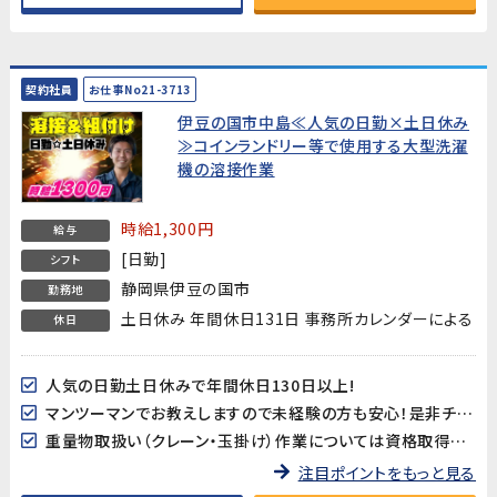
契約社員
お仕事No21-3713
伊豆の国市中島≪人気の日勤×土日休み
≫コインランドリー等で使用する大型洗濯
機の溶接作業
時給1,300円
給与
[日勤]
シフト
静岡県伊豆の国市
勤務地
土日休み 年間休日131日 事務所カレンダーによる
休日
人気の日勤土日休みで年間休日130日以上!
マンツーマンでお教えしますので未経験の方も安心！是非チャレンジしてみてください！
重量物取扱い（クレーン・玉掛け）作業については資格取得支援が有ります！
注目ポイントをもっと見る