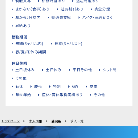
制服貸与
研修制度あり
送迎制度あり
まかない（食事）あり
社員割引あり
完全分煙
駅から5分以内
交通費支給
バイク・車通勤OK
昇給あり
勤務期間
短期(3ヶ月以内)
長期(3ヶ月以上)
春/夏/冬休み期間
休日休暇
土日祝休み
土日休み
平日その他
シフト制
その他
有休
慶弔
特別
GW
夏季
年末年始
産休・育休取得実績あり
その他
トップページ
求人情報
静岡県
求人一覧