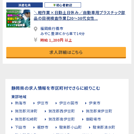
派遣社員
初心者歓迎
＼軽作業×日勤土日休み／自動車用プラスチック部
品の目視検査作業【20～30代女性...
福岡県行橋市
みやこ豊津ICから車で14分
時給 1,200円 以上
求人詳細はこちら
静岡県の求人情報を市区町村でさらに絞りこむ
東部地域
熱海市
伊豆市
伊豆の国市
伊東市
賀茂郡河津町
賀茂郡西伊豆町
賀茂郡東伊豆町
賀茂郡松崎町
賀茂郡南伊豆町
御殿場市
下田市
裾野市
駿東郡小山町
駿東郡清水町