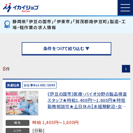
静岡県「伊豆の国市」「伊東市」「賀茂郡南伊豆町」製造・工
場・軽作業の求人情報
条件をつけて絞り込む ▼
8
件
1
派遣社員
お仕事No1482-5890
《伊豆の国市》医療・バイオ分野の製品検査
スタッフ★時給1,400円〜1,600円★時短
勤務相談可★土日休み【未経験歓迎・女性
活躍中！】
時給 1,400円～1,600円
給与
[日勤]
シフト