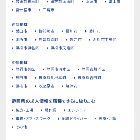
駿東郡長泉町
田方郡函南町
沼津市
富士市
富士宮市
三島市
西部地域
磐田市
御前崎市
掛川市
菊川市
湖西市
周智郡森町
袋井市
浜松市中央区
浜松市浜名区
浜松市天竜区
中部地域
静岡市葵区
静岡市清水区
静岡市駿河区
島田市
榛原郡川根本町
榛原郡吉田町
藤枝市
牧之原市
焼津市
静岡県の求人情報を職種でさらに絞りこむ
製造・工場
軽作業
エンジニア
事務・オフィスワーク
配送ドライバー
医療・介護
その他