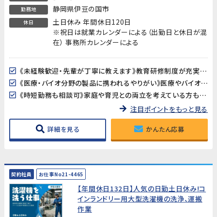
静岡県伊豆の国市
勤務地
土日休み 年間休日120日
休日
※祝日は就業カレンダーによる（出勤日と休日が混
在） 事務所カレンダーによる
《未経験歓迎・先輩が丁寧に教えます》教育研修制度が充実しているので、製造・検査業務が初めての方も安心してスタートできます。アットホームな職場で長く働きやすい環境です。
《医療・バイオ分野の製品に携われるやりがい》医療やバイオ分野で使用されるマイクロ流路チップの品質を守る、社会に貢献できるお仕事です。クリーンルームでの作業で清潔な環境が保たれています。
《時短勤務も相談可》家庭や育児との両立を考えている方も歓迎。時短勤務のご相談に対応しています。家庭都合での休みも取りやすい職場です。
注目ポイントをもっと見る
詳細を見る
かんたん応募
契約社員
お仕事No21-4465
【年間休日132日】人気の日勤土日休み!コ
インランドリー用大型洗濯機の洗浄、運搬
作業