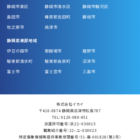
静岡市葵区
静岡市清水区
静岡市駿河区
島田市
榛原郡吉田町
藤枝市
牧之原市
焼津市
静岡県東部地域
伊豆の国市
御殿場市
裾野市
駿東郡清水町
駿東郡長泉町
沼津市
富士市
富士宮市
三島市
株式会社イカイ
〒410-0874 静岡県沼津市松長787
TEL：0120-080-451
派遣許可番号：派22−030015
職業紹介番号：22–ユ–030023
特定募集情報等提供事業受理番号：51-募-001828（第1号）