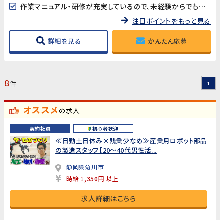
作業マニュアル・研修が充実しているので、未経験からでも安心してスタートできます!
注目ポイントをもっと見る
詳細を見る
かんたん応募
8
件
1
オススメ
の求人
契約社員
初心者歓迎
≪日勤土日休み×残業少なめ≫産業用ロボット部品
の製造スタッフ【20～40代男性活...
静岡県菊川市
時給 1,350円 以上
求人詳細はこちら