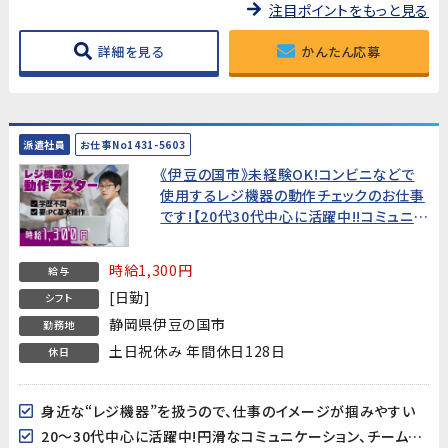
注目ポイントをもっと見る
詳細を見る
かんたん応募
派遣社員
お仕事No1431-5603
《伊豆の国市》未経験OK!コンビニなどで
使用するレジ機器の動作チェックのお仕事
です!【20代30代中心に活躍中!!コミュニケ
ーションが円滑で働きやすい環境♪】
時給1,300円
給与
[日勤]
シフト
静岡県伊豆の国市
勤務地
土日祝休み 年間休日128日
休日
身近な“レジ機器”を扱うので、仕事のイメージが掴みやすい
20～30代中心に活躍中!円滑なコミュニケーション、チームワークが心地よく、働きやすい環境♪