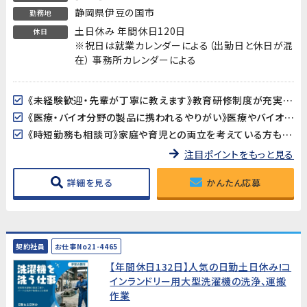
静岡県伊豆の国市
勤務地
土日休み 年間休日120日
休日
※祝日は就業カレンダーによる（出勤日と休日が混
在） 事務所カレンダーによる
《未経験歓迎・先輩が丁寧に教えます》教育研修制度が充実しているので、製造・検査業務が初めての方も安心してスタートできます。アットホームな職場で長く働きやすい環境です。
《医療・バイオ分野の製品に携われるやりがい》医療やバイオ分野で使用されるマイクロ流路チップの品質を守る、社会に貢献できるお仕事です。クリーンルームでの作業で清潔な環境が保たれています。
《時短勤務も相談可》家庭や育児との両立を考えている方も歓迎。時短勤務のご相談に対応しています。家庭都合での休みも取りやすい職場です。
注目ポイントをもっと見る
詳細を見る
かんたん応募
契約社員
お仕事No21-4465
【年間休日132日】人気の日勤土日休み!コ
インランドリー用大型洗濯機の洗浄、運搬
作業