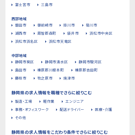
富士宮市
三島市
西部地域
磐田市
御前崎市
掛川市
菊川市
湖西市
周智郡森町
袋井市
浜松市中央区
浜松市浜名区
浜松市天竜区
中部地域
静岡市葵区
静岡市清水区
静岡市駿河区
島田市
榛原郡川根本町
榛原郡吉田町
藤枝市
牧之原市
焼津市
静岡県の求人情報を職種でさらに絞りこむ
製造・工場
軽作業
エンジニア
事務・オフィスワーク
配送ドライバー
医療・介護
その他
静岡県の求人情報をこだわり条件でさらに絞りこむ