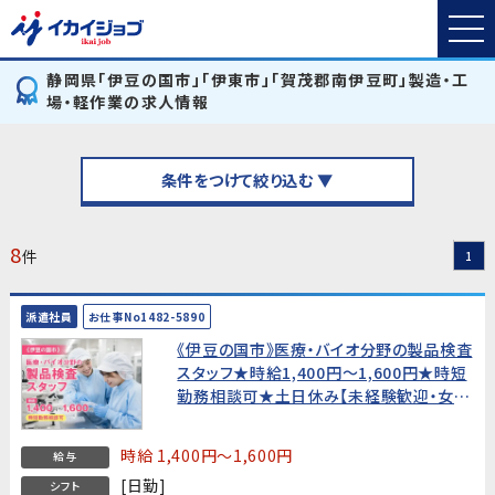
静岡県「伊豆の国市」「伊東市」「賀茂郡南伊豆町」製造・工
場・軽作業の求人情報
条件をつけて絞り込む ▼
8
件
1
派遣社員
お仕事No1482-5890
《伊豆の国市》医療・バイオ分野の製品検査
スタッフ★時給1,400円〜1,600円★時短
勤務相談可★土日休み【未経験歓迎・女性
活躍中！】
時給 1,400円～1,600円
給与
[日勤]
シフト