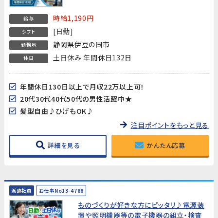
時給1,190円
給与
[日勤]
シフト
静岡県伊豆の国市
勤務地
土日休み 年間休日132日
休日
年間休日130日以上で月収22万以上可！
20代30代40代50代の男性活躍中★
髪型自由♪ひげもOK♪
注目ポイントをもっと見る
詳細を見る
かんたん応募
派遣社員
お仕事No13-4788
ものづくりが好きな方にピッタリ♪電源装
置や照明機器等の電子機器の組立・検査