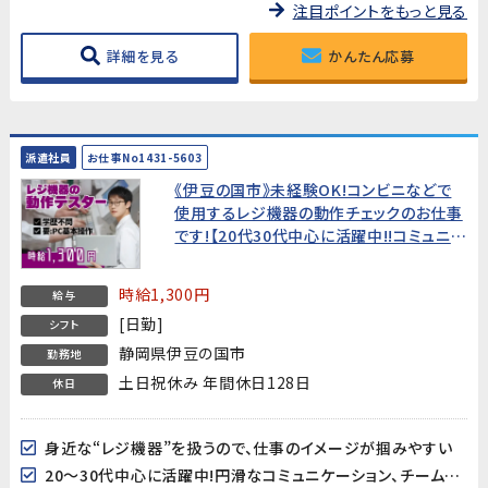
注目ポイントをもっと見る
詳細を見る
かんたん応募
派遣社員
お仕事No1431-5603
《伊豆の国市》未経験OK!コンビニなどで
使用するレジ機器の動作チェックのお仕事
です!【20代30代中心に活躍中!!コミュニケ
ーションが円滑で働きやすい環境♪】
時給1,300円
給与
[日勤]
シフト
静岡県伊豆の国市
勤務地
土日祝休み 年間休日128日
休日
身近な“レジ機器”を扱うので、仕事のイメージが掴みやすい
20～30代中心に活躍中!円滑なコミュニケーション、チームワークが心地よく、働きやすい環境♪