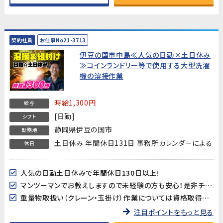
契約社員
お仕事No21-3713
伊豆の国市中島≪人気の日勤×土日休み
≫コインランドリー等で使用する大型洗濯
機の溶接作業
時給1,300円
給与
[日勤]
シフト
静岡県伊豆の国市
勤務地
土日休み 年間休日131日 事務所カレンダーによる
休日
人気の日勤土日休みで年間休日130日以上!
マンツーマンでお教えしますので未経験の方も安心！是非チャレンジしてみてください！
重量物取扱い（クレーン・玉掛け）作業については資格取得支援が有ります！
注目ポイントをもっと見る