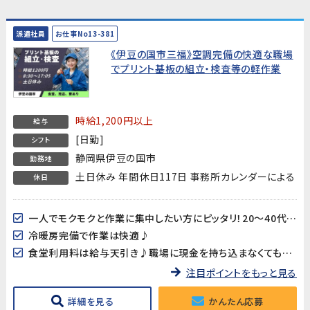
派遣社員
お仕事No13-381
《伊豆の国市三福》空調完備の快適な職場
でプリント基板の組立・検査等の軽作業
時給1,200円以上
給与
[日勤]
シフト
静岡県伊豆の国市
勤務地
土日休み 年間休日117日 事務所カレンダーによる
休日
一人でモクモクと作業に集中したい方にピッタリ！20～40代男女多数活躍中!!
冷暖房完備で作業は快適♪
食堂利用料は給与天引き♪職場に現金を持ち込まなくても大丈夫♪
注目ポイントをもっと見る
詳細を見る
かんたん応募