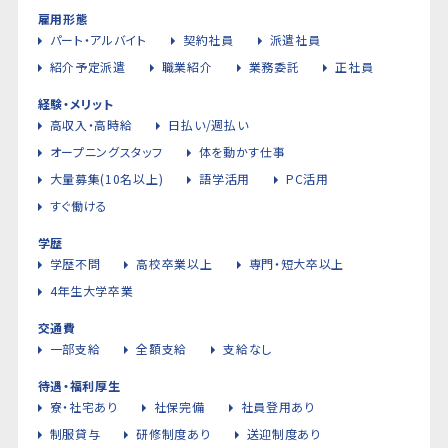
雇用形態
パート・アルバイト
契約社員
派遣社員
紹介予定派遣
職業紹介
業務委託
正社員
経験・メリット
高収入・高時給
日払い/週払い
オープニングスタッフ
体を動かす仕事
大量募集(10名以上)
語学活用
PC活用
すぐ働ける
学歴
学歴不問
高校卒業以上
専門・短大卒以上
4年生大学卒業
交通費
一部支給
全額支給
支給なし
待遇・福利厚生
寮・社宅あり
社保完備
社員登用あり
制服貸与
研修制度あり
送迎制度あり