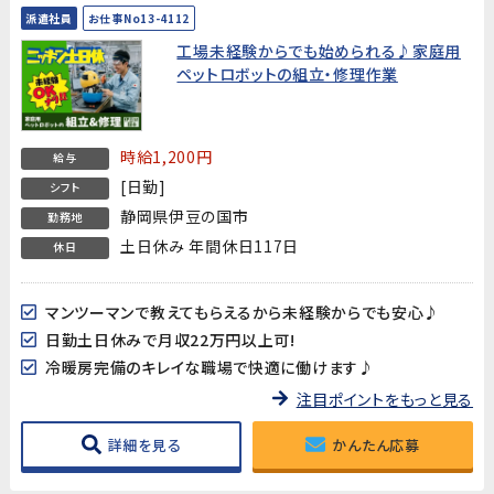
派遣社員
お仕事No13-4112
工場未経験からでも始められる♪家庭用
ペットロボットの組立・修理作業
時給1,200円
給与
[日勤]
シフト
静岡県伊豆の国市
勤務地
土日休み 年間休日117日
休日
マンツーマンで教えてもらえるから未経験からでも安心♪
日勤土日休みで月収22万円以上可!
冷暖房完備のキレイな職場で快適に働けます♪
注目ポイントをもっと見る
詳細を見る
かんたん応募