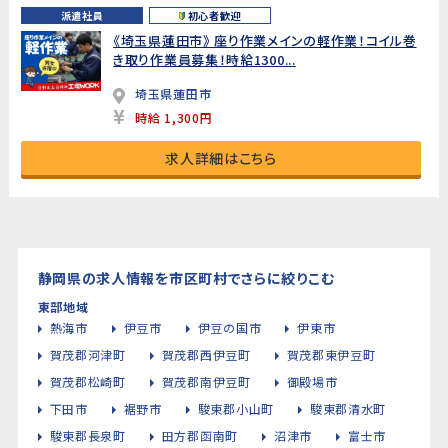
派遣社員
初心者歓迎
《埼玉県蓮田市》 座り作業メインの軽作業！コイル巻
き取り作業員募集！時給1300...
埼玉県蓮田市
時給 1,300円
求人詳細はこちら
静岡県の求人情報を市区町村でさらに絞りこむ
東部地域
熱海市
伊豆市
伊豆の国市
伊東市
賀茂郡河津町
賀茂郡西伊豆町
賀茂郡東伊豆町
賀茂郡松崎町
賀茂郡南伊豆町
御殿場市
下田市
裾野市
駿東郡小山町
駿東郡清水町
駿東郡長泉町
田方郡函南町
沼津市
富士市