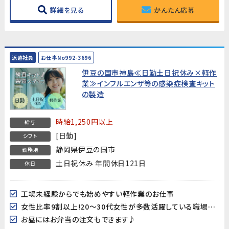
詳細を見る
かんたん応募
派遣社員
お仕事No992-3696
伊豆の国市神島≪日勤土日祝休み×軽作
業≫インフルエンザ等の感染症検査キット
の製造
時給1,250円以上
給与
[日勤]
シフト
静岡県伊豆の国市
勤務地
土日祝休み 年間休日121日
休日
工場未経験からでも始めやすい軽作業のお仕事
女性比率9割以上!20～30代女性が多数活躍している職場です♪
お昼にはお弁当の注文もできます♪