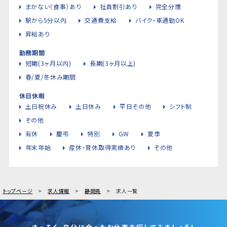
まかない（食事）あり
社員割引あり
完全分煙
駅から5分以内
交通費支給
バイク・車通勤OK
昇給あり
勤務期間
短期(3ヶ月以内)
長期(3ヶ月以上)
春/夏/冬休み期間
休日休暇
土日祝休み
土日休み
平日その他
シフト制
その他
有休
慶弔
特別
GW
夏季
年末年始
産休・育休取得実績あり
その他
トップページ
求人情報
静岡県
求人一覧