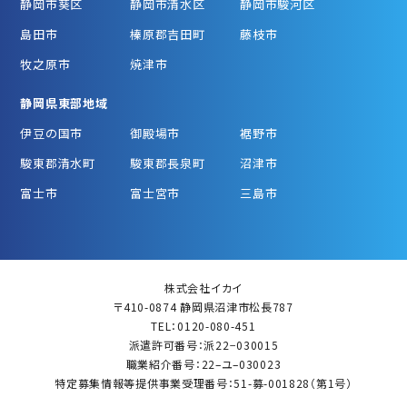
静岡市葵区
静岡市清水区
静岡市駿河区
島田市
榛原郡吉田町
藤枝市
牧之原市
焼津市
静岡県東部地域
伊豆の国市
御殿場市
裾野市
駿東郡清水町
駿東郡長泉町
沼津市
富士市
富士宮市
三島市
株式会社イカイ
〒410-0874 静岡県沼津市松長787
TEL：0120-080-451
派遣許可番号：派22−030015
職業紹介番号：22–ユ–030023
特定募集情報等提供事業受理番号：51-募-001828（第1号）