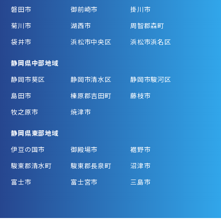
磐田市
御前崎市
掛川市
菊川市
湖西市
周智郡森町
袋井市
浜松市中央区
浜松市浜名区
静岡県中部地域
静岡市葵区
静岡市清水区
静岡市駿河区
島田市
榛原郡吉田町
藤枝市
牧之原市
焼津市
静岡県東部地域
伊豆の国市
御殿場市
裾野市
駿東郡清水町
駿東郡長泉町
沼津市
富士市
富士宮市
三島市