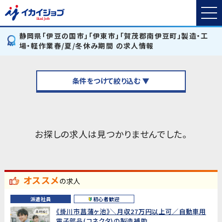
静岡県「伊豆の国市」「伊東市」「賀茂郡南伊豆町」製造・工
場・軽作業春/夏/冬休み期間 の求人情報
条件をつけて絞り込む ▼
お探しの求人は見つかりませんでした。
オススメ
の求人
派遣社員
初心者歓迎
《掛川市菖蒲ヶ池》＼月収27万円以上可／自動車用
電子部品(コネクタ)の製造補助...