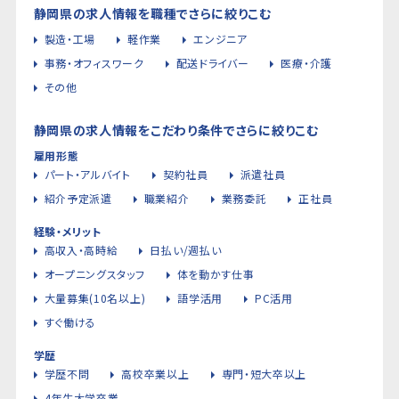
静岡県の求人情報を職種でさらに絞りこむ
製造・工場
軽作業
エンジニア
事務・オフィスワーク
配送ドライバー
医療・介護
その他
静岡県の求人情報をこだわり条件でさらに絞りこむ
雇用形態
パート・アルバイト
契約社員
派遣社員
紹介予定派遣
職業紹介
業務委託
正社員
経験・メリット
高収入・高時給
日払い/週払い
オープニングスタッフ
体を動かす仕事
大量募集(10名以上)
語学活用
PC活用
すぐ働ける
学歴
学歴不問
高校卒業以上
専門・短大卒以上
4年生大学卒業