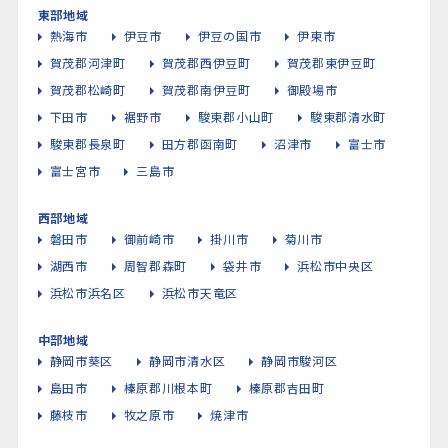
東部地域
熱海市
伊豆市
伊豆の国市
伊東市
賀茂郡河津町
賀茂郡西伊豆町
賀茂郡東伊豆町
賀茂郡松崎町
賀茂郡南伊豆町
御殿場市
下田市
裾野市
駿東郡小山町
駿東郡清水町
駿東郡長泉町
田方郡函南町
沼津市
富士市
富士宮市
三島市
西部地域
磐田市
御前崎市
掛川市
菊川市
湖西市
周智郡森町
袋井市
浜松市中央区
浜松市浜名区
浜松市天竜区
中部地域
静岡市葵区
静岡市清水区
静岡市駿河区
島田市
榛原郡川根本町
榛原郡吉田町
藤枝市
牧之原市
焼津市