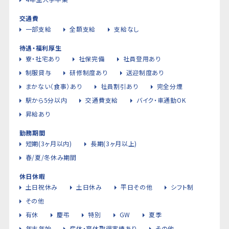
交通費
一部支給
全額支給
支給なし
待遇・福利厚生
寮・社宅あり
社保完備
社員登用あり
制服貸与
研修制度あり
送迎制度あり
まかない（食事）あり
社員割引あり
完全分煙
駅から5分以内
交通費支給
バイク・車通勤OK
昇給あり
勤務期間
短期(3ヶ月以内)
長期(3ヶ月以上)
春/夏/冬休み期間
休日休暇
土日祝休み
土日休み
平日その他
シフト制
その他
有休
慶弔
特別
GW
夏季
年末年始
産休・育休取得実績あり
その他