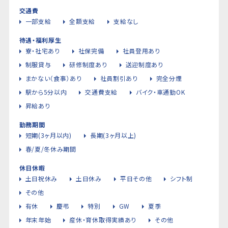
交通費
一部支給
全額支給
支給なし
待遇・福利厚生
寮・社宅あり
社保完備
社員登用あり
制服貸与
研修制度あり
送迎制度あり
まかない（食事）あり
社員割引あり
完全分煙
駅から5分以内
交通費支給
バイク・車通勤OK
昇給あり
勤務期間
短期(3ヶ月以内)
長期(3ヶ月以上)
春/夏/冬休み期間
休日休暇
土日祝休み
土日休み
平日その他
シフト制
その他
有休
慶弔
特別
GW
夏季
年末年始
産休・育休取得実績あり
その他