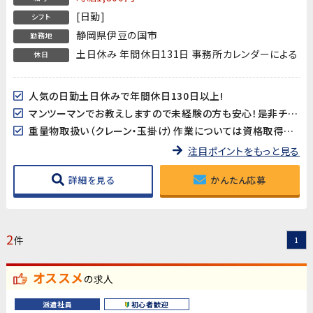
[日勤]
シフト
静岡県伊豆の国市
勤務地
土日休み 年間休日131日 事務所カレンダーによる
休日
人気の日勤土日休みで年間休日130日以上!
マンツーマンでお教えしますので未経験の方も安心！是非チャレンジしてみてください！
重量物取扱い（クレーン・玉掛け）作業については資格取得支援が有ります！
注目ポイントをもっと見る
詳細を見る
かんたん応募
2
件
1
オススメ
の求人
派遣社員
初心者歓迎