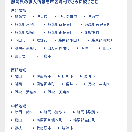
静岡県の求人情報を市区町村でさらに絞りこむ
東部地域
熱海市
伊豆市
伊豆の国市
伊東市
賀茂郡河津町
賀茂郡西伊豆町
賀茂郡東伊豆町
賀茂郡松崎町
賀茂郡南伊豆町
御殿場市
下田市
裾野市
駿東郡小山町
駿東郡清水町
駿東郡長泉町
田方郡函南町
沼津市
富士市
富士宮市
三島市
西部地域
磐田市
御前崎市
掛川市
菊川市
湖西市
周智郡森町
袋井市
浜松市中央区
浜松市浜名区
浜松市天竜区
中部地域
静岡市葵区
静岡市清水区
静岡市駿河区
島田市
榛原郡川根本町
榛原郡吉田町
藤枝市
牧之原市
焼津市