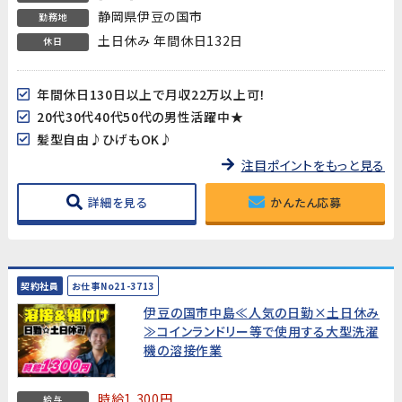
静岡県伊豆の国市
勤務地
土日休み 年間休日132日
休日
年間休日130日以上で月収22万以上可！
20代30代40代50代の男性活躍中★
髪型自由♪ひげもOK♪
注目ポイントをもっと見る
詳細を見る
かんたん応募
契約社員
お仕事No21-3713
伊豆の国市中島≪人気の日勤×土日休み
≫コインランドリー等で使用する大型洗濯
機の溶接作業
時給1,300円
給与