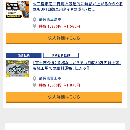
≪三島市南二日町≫段階的に時給が上がるからやる
気もUP!自動車用タイヤの成形・検...
静岡県三島市
時給 1,250円 ～1,563円
求人詳細はこちら
派遣社員
初心者歓迎
【富士市今泉】資格なしからでも月収30万円以上可!
製紙工場での原料運搬、仕込み作...
静岡県富士市
時給 1,500円 ～1,875円
求人詳細はこちら