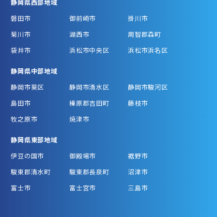
静岡県西部地域
磐田市
御前崎市
掛川市
菊川市
湖西市
周智郡森町
袋井市
浜松市中央区
浜松市浜名区
静岡県中部地域
静岡市葵区
静岡市清水区
静岡市駿河区
島田市
榛原郡吉田町
藤枝市
牧之原市
焼津市
静岡県東部地域
伊豆の国市
御殿場市
裾野市
駿東郡清水町
駿東郡長泉町
沼津市
富士市
富士宮市
三島市