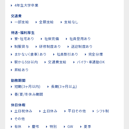
4年生大学卒業
交通費
一部支給
全額支給
支給なし
待遇・福利厚生
寮・社宅あり
社保完備
社員登用あり
制服貸与
研修制度あり
送迎制度あり
まかない（食事）あり
社員割引あり
完全分煙
駅から5分以内
交通費支給
バイク・車通勤OK
昇給あり
勤務期間
短期(3ヶ月以内)
長期(3ヶ月以上)
春/夏/冬休み期間
休日休暇
土日祝休み
土日休み
平日その他
シフト制
その他
有休
慶弔
特別
GW
夏季