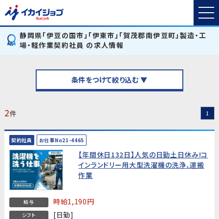
静岡県「伊豆の国市」「伊東市」「賀茂郡南伊豆町」製造・工
場・軽作業契約社員 の求人情報
条件をつけて絞り込む ▼
2
件
1
契約社員
お仕事No21-4465
【年間休日132日】人気の日勤土日休み!コ
インランドリー用大型洗濯機の洗浄、運搬
作業
時給1,190円
給与
[日勤]
シフト