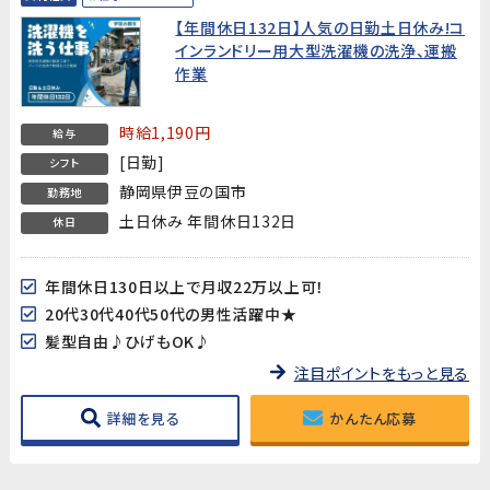
【年間休日132日】人気の日勤土日休み!コ
インランドリー用大型洗濯機の洗浄、運搬
作業
時給1,190円
給与
[日勤]
シフト
静岡県伊豆の国市
勤務地
土日休み 年間休日132日
休日
年間休日130日以上で月収22万以上可！
20代30代40代50代の男性活躍中★
髪型自由♪ひげもOK♪
注目ポイントをもっと見る
詳細を見る
かんたん応募