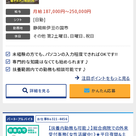
始でなくてもOK!★
月給 187,000円～250,000円
給与
[日勤]
シフト
静岡県伊豆の国市
勤務地
その他 第2土曜日、日曜日、祝日
休日
未経験の方でも、パソコンの入力程度できればOKです!!
専門的な知識はなくても始められます♪
扶養範囲内での勤務も相談可能です♪
注目ポイントをもっと見る
詳細を見る
かんたん応募
パート・アルバイト
お仕事No321-4456
【扶養内勤務も可能♪】総合病院での外来
受付事務《女性活躍中！》★平日夜間＆土