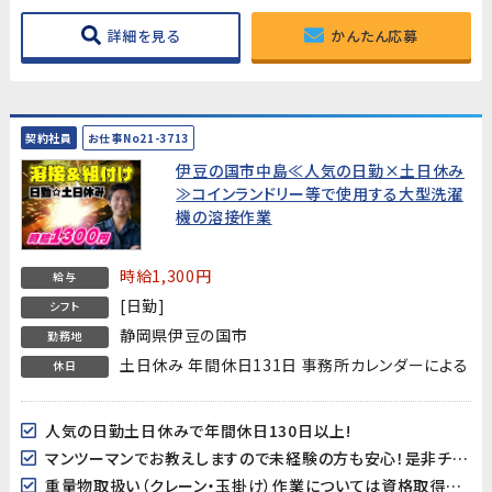
詳細を見る
かんたん応募
契約社員
お仕事No21-3713
伊豆の国市中島≪人気の日勤×土日休み
≫コインランドリー等で使用する大型洗濯
機の溶接作業
時給1,300円
給与
[日勤]
シフト
静岡県伊豆の国市
勤務地
土日休み 年間休日131日 事務所カレンダーによる
休日
人気の日勤土日休みで年間休日130日以上!
マンツーマンでお教えしますので未経験の方も安心！是非チャレンジしてみてください！
重量物取扱い（クレーン・玉掛け）作業については資格取得支援が有ります！