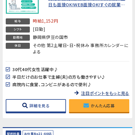
日も面接OK!WEB面接OK!すぐの就業開
始でなくてもOK!★
時給1,152円
給与
[日勤]
シフト
静岡県伊豆の国市
勤務地
その他 第2土曜日・日・祝休み 事務所カレンダーに
休日
よる
30代40代女性活躍中♪
半日だけのお仕事で主婦(夫)の方も働きやすい♪
病院内に食堂、コンビニがあるので便利♪
注目ポイントをもっと見る
詳細を見る
かんたん応募
契約社員
お仕事No21-4465