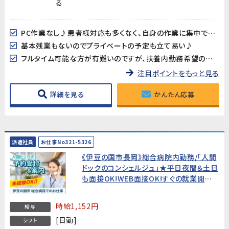
る
PC作業なし♪患者様対応も多くなく、自身の作業に集中できます!未経験者歓迎!
基本残業もないのでプライベートの予定も立て易い♪
フルタイム可能な方が有難いのですが、扶養内勤務希望の方もご相談ください(^^)/
注目ポイントをもっと見る
詳細を見る
かんたん応募
派遣社員
お仕事No321-5326
《伊豆の国市長岡》総合病院内勤務/「人間
ドックのコンシェルジュ」★平日夜間＆土日
も面接OK!WEB面接OK!すぐの就業開始で
なくてもOK!★
時給1,152円
給与
[日勤]
シフト