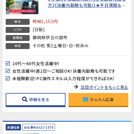
方》《扶養内勤務も可能!》★平日夜間＆土
日も面接OK!WEB面接OK!すぐの就業開
始でなくてもOK!★
時給1,152円
給与
[日勤]
シフト
静岡県伊豆の国市
勤務地
その他 第2土曜日・日・祝休み
休日
20代～60代女性活躍中!
女性活躍中!週2日～ご相談OK！扶養内勤務も可能です
未経験歓迎！PC操作スキルは入力程度ができればOK！
注目ポイントをもっと見る
詳細を見る
かんたん応募
派遣社員
お仕事No321-1370