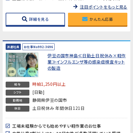
注目ポイントをもっと見る
詳細を見る
かんたん応募
派遣社員
お仕事No992-3696
伊豆の国市神島≪日勤土日祝休み×軽作
業≫インフルエンザ等の感染症検査キット
の製造
時給1,250円以上
給与
[日勤]
シフト
静岡県伊豆の国市
勤務地
土日祝休み 年間休日121日
休日
工場未経験からでも始めやすい軽作業のお仕事