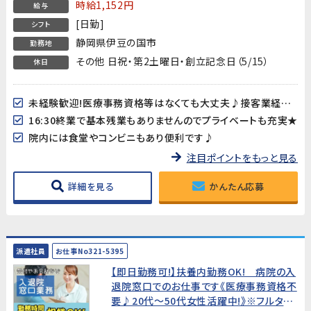
時給1,152円
給与
す★平日夜間＆土日も面接OK!WEB面接
[日勤]
OK!すぐの就業開始でなくてもOK!★
シフト
静岡県伊豆の国市
勤務地
その他 日祝・第2土曜日・創立記念日（5/15）
休日
未経験歓迎!医療事務資格等はなくても大丈夫♪接客業経験も活かせます
16:30終業で基本残業もありませんのでプライベートも充実★
院内には食堂やコンビニもあり便利です♪
注目ポイントをもっと見る
詳細を見る
かんたん応募
派遣社員
お仕事No321-5395
【即日勤務可!】扶養内勤務OK! 病院の入
退院窓口でのお仕事です《医療事務資格不
要♪20代～50代女性活躍中!》※フルタイ