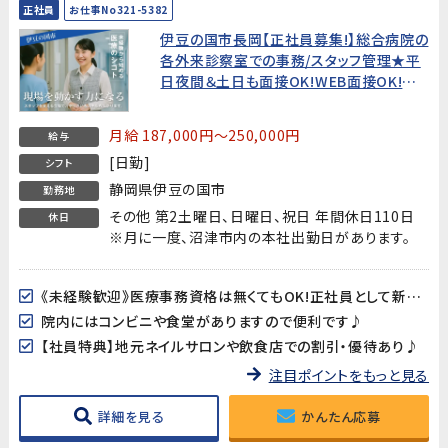
正社員
お仕事No321-5382
伊豆の国市長岡【正社員募集!】総合病院の
各外来診察室での事務/スタッフ管理★平
日夜間＆土日も面接OK!WEB面接OK!すぐ
の就業開始でなくてもOK!★
月給 187,000円～250,000円
給与
[日勤]
シフト
静岡県伊豆の国市
勤務地
その他 第2土曜日、日曜日、祝日 年間休日110日
休日
※月に一度、沼津市内の本社出勤日があります。
《未経験歓迎》医療事務資格は無くてもOK!正社員として新しい環境でチャレンジしてみませんか！？
院内にはコンビニや食堂がありますので便利です♪
【社員特典】地元ネイルサロンや飲食店での割引・優待あり♪
注目ポイントをもっと見る
詳細を見る
かんたん応募