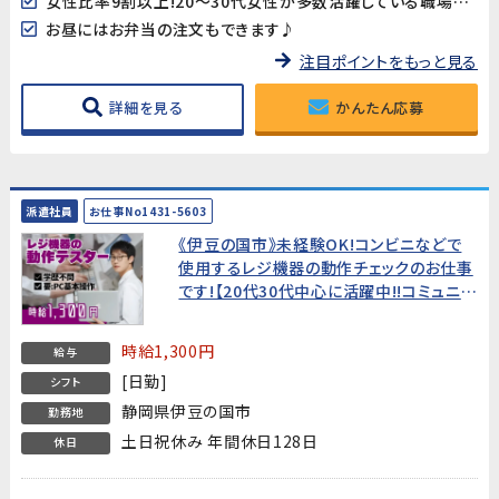
女性比率9割以上!20～30代女性が多数活躍している職場です♪
お昼にはお弁当の注文もできます♪
注目ポイントをもっと見る
詳細を見る
かんたん応募
派遣社員
お仕事No1431-5603
《伊豆の国市》未経験OK!コンビニなどで
使用するレジ機器の動作チェックのお仕事
です!【20代30代中心に活躍中!!コミュニケ
ーションが円滑で働きやすい環境♪】
時給1,300円
給与
[日勤]
シフト
静岡県伊豆の国市
勤務地
土日祝休み 年間休日128日
休日