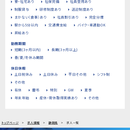
寮・社宅あり
社保完備
社員登用あり
制服貸与
研修制度あり
送迎制度あり
まかない（食事）あり
社員割引あり
完全分煙
駅から5分以内
交通費支給
バイク・車通勤OK
昇給あり
勤務期間
短期(3ヶ月以内)
長期(3ヶ月以上)
春/夏/冬休み期間
休日休暇
土日祝休み
土日休み
平日その他
シフト制
その他
有休
慶弔
特別
GW
夏季
年末年始
産休・育休取得実績あり
その他
トップページ
求人情報
静岡県
求人一覧