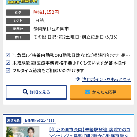
ム勤務もご相談可能です!★平日夜間＆土
日も面接OK!WEB面接OK!すぐの就業開
時給1,152円
給与
始でなくてもOK!★
[日勤]
シフト
静岡県伊豆の国市
勤務地
その他 日祝・第2土曜日・創立記念日（5/15）
休日
＼急募!／扶養内勤務OK!勤務日数などご相談可能です。是非お力をお貸しください!
未経験歓迎!医療事務資格不要♪PCも使いますが基本操作（入力程度）が出来ればOKです!
フルタイム勤務もご相談いただけます!
注目ポイントをもっと見る
詳細を見る
かんたん応募
派遣社員
お仕事No321-4535
【伊豆の国市長岡】未経験歓迎!病院でのコ
ンシェルジュ募集!《朝7時から勤務可能な