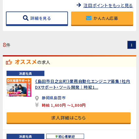
注目ポイントをもっと見る
詳細を見る
かんたん応募
8
件
1
オススメ
の求人
派遣社員
《島田市日之出町》業務自動化エンジニア募集！社内
DXサポート・ツール開発｜時給1...
静岡県島田市
時給 1,600円 ～1,800円
求人詳細はこちら
派遣社員
初心者歓迎