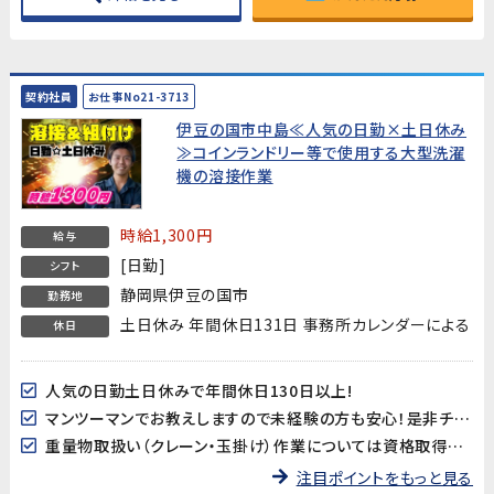
契約社員
お仕事No21-3713
伊豆の国市中島≪人気の日勤×土日休み
≫コインランドリー等で使用する大型洗濯
機の溶接作業
時給1,300円
給与
[日勤]
シフト
静岡県伊豆の国市
勤務地
土日休み 年間休日131日 事務所カレンダーによる
休日
人気の日勤土日休みで年間休日130日以上!
マンツーマンでお教えしますので未経験の方も安心！是非チャレンジしてみてください！
重量物取扱い（クレーン・玉掛け）作業については資格取得支援が有ります！
注目ポイントをもっと見る