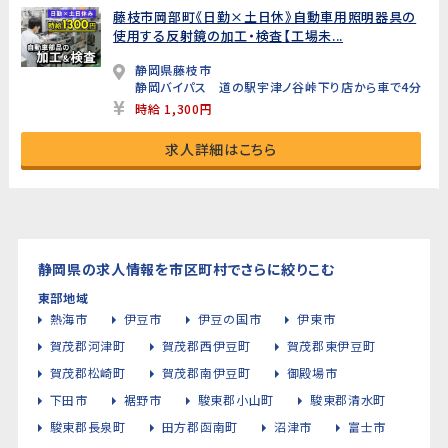
藤枝市岡部町《日勤×土日休》自動車用照明器具の
使用する反射鏡の加工・検査【工場未...
静岡県藤枝市
静岡バイパス 道の駅宇津ノ谷峠下り店から車で4分
時給 1,300円
求人詳細はこちら
静岡県の求人情報を市区町村でさらに絞りこむ
東部地域
熱海市
伊豆市
伊豆の国市
伊東市
賀茂郡河津町
賀茂郡西伊豆町
賀茂郡東伊豆町
賀茂郡松崎町
賀茂郡南伊豆町
御殿場市
下田市
裾野市
駿東郡小山町
駿東郡清水町
駿東郡長泉町
田方郡函南町
沼津市
富士市