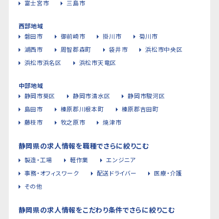
富士宮市
三島市
西部地域
磐田市
御前崎市
掛川市
菊川市
湖西市
周智郡森町
袋井市
浜松市中央区
浜松市浜名区
浜松市天竜区
中部地域
静岡市葵区
静岡市清水区
静岡市駿河区
島田市
榛原郡川根本町
榛原郡吉田町
藤枝市
牧之原市
焼津市
静岡県の求人情報を職種でさらに絞りこむ
製造・工場
軽作業
エンジニア
事務・オフィスワーク
配送ドライバー
医療・介護
その他
静岡県の求人情報をこだわり条件でさらに絞りこむ