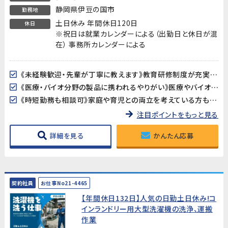
静岡県伊豆の国市
勤務地
土日休み 年間休日120日
休日
※祝日は就業カレンダーによる（出勤日と休日が混
在） 事務所カレンダーによる
《未経験歓迎・先輩が丁寧に教えます》教育研修制度が充実しているので、製造・検査業務が初めての方も安心してスタートできます。アットホームな職場で長く働きやすい環境です。
《医療・バイオ分野の製品に携われるやりがい》医療やバイオ分野で使用されるマイクロ流路チップの品質を守る、社会に貢献できるお仕事です。クリーンルームでの作業で清潔な環境が保たれています。
《時短勤務も相談可》家庭や育児との両立を考えている方も歓迎。時短勤務のご相談に対応しています。家庭都合での休みも取りやすい職場です。
注目ポイントをもっと見る
詳細を見る
かんたん応募
契約社員
お仕事No21-4465
【年間休日132日】人気の日勤土日休み!コ
インランドリー用大型洗濯機の洗浄、運搬
作業