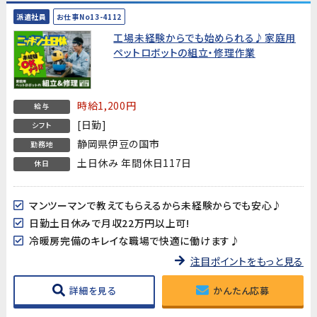
派遣社員
お仕事No13-4112
工場未経験からでも始められる♪家庭用
ペットロボットの組立・修理作業
時給1,200円
給与
[日勤]
シフト
静岡県伊豆の国市
勤務地
土日休み 年間休日117日
休日
マンツーマンで教えてもらえるから未経験からでも安心♪
日勤土日休みで月収22万円以上可!
冷暖房完備のキレイな職場で快適に働けます♪
注目ポイントをもっと見る
詳細を見る
かんたん応募