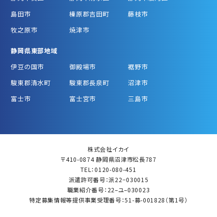
島田市
榛原郡吉田町
藤枝市
牧之原市
焼津市
静岡県東部地域
伊豆の国市
御殿場市
裾野市
駿東郡清水町
駿東郡長泉町
沼津市
富士市
富士宮市
三島市
株式会社イカイ
〒410-0874 静岡県沼津市松長787
TEL：0120-080-451
派遣許可番号：派22−030015
職業紹介番号：22–ユ–030023
特定募集情報等提供事業受理番号：51-募-001828（第1号）