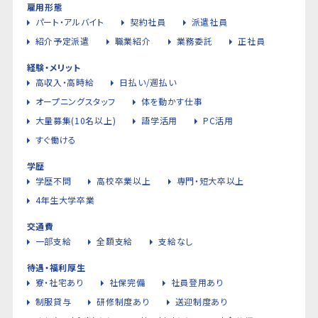
雇用形態
パート・アルバイト
契約社員
派遣社員
紹介予定派遣
職業紹介
業務委託
正社員
経験・メリット
高収入・高時給
日払い/週払い
オープニングスタッフ
体を動かす仕事
大量募集(10名以上)
語学活用
PC活用
すぐ働ける
学歴
学歴不問
高校卒業以上
専門・短大卒以上
4年生大学卒業
交通費
一部支給
全額支給
支給なし
待遇・福利厚生
寮・社宅あり
社保完備
社員登用あり
制服貸与
研修制度あり
送迎制度あり