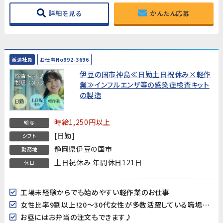
詳細を見る
かんたん応募
派遣社員
お仕事No992-3696
伊豆の国市神島≪日勤土日祝休み×軽作
業≫インフルエンザ等の感染症検査キット
の製造
時給1,250円以上
給与
[日勤]
シフト
静岡県伊豆の国市
勤務地
土日祝休み 年間休日121日
休日
工場未経験からでも始めやすい軽作業のお仕事
女性比率9割以上!20～30代女性が多数活躍している職場です♪
お昼にはお弁当の注文もできます♪