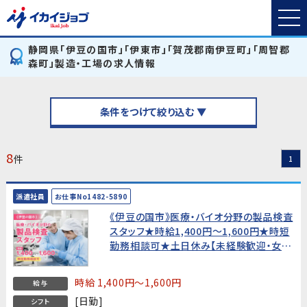
静岡県「伊豆の国市」「伊東市」「賀茂郡南伊豆町」「周智郡
森町」製造・工場の求人情報
条件をつけて絞り込む ▼
8
件
1
派遣社員
お仕事No1482-5890
《伊豆の国市》医療・バイオ分野の製品検査
スタッフ★時給1,400円〜1,600円★時短
勤務相談可★土日休み【未経験歓迎・女性
活躍中！】
時給 1,400円～1,600円
給与
[日勤]
シフト