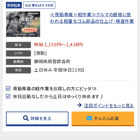
契約社員
お仕事No50-3005
≪夜勤専属×軽作業≫クルマの屋根に使
われる軽量なゴム部品の仕上げ・検査作業
時給 1,150円～1,438円
給与
[夜勤]
シフト
静岡県周智郡森町
勤務地
土日休み 年間休日119日
休日
夜勤専属の軽作業をお探しの方にピッタリ!
休日出勤なしだから土日はゆっくり休めます♪
注目ポイントをもっと見る
詳細を見る
かんたん応募