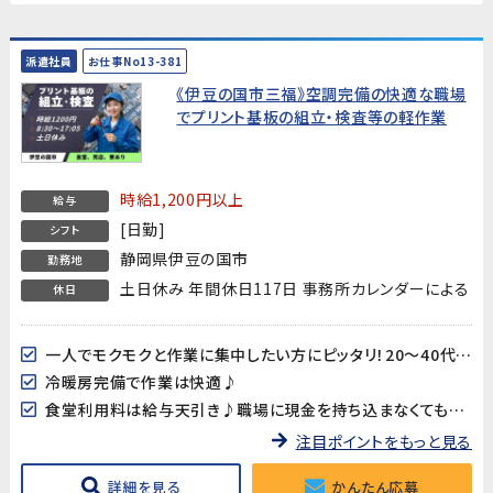
派遣社員
お仕事No13-381
《伊豆の国市三福》空調完備の快適な職場
でプリント基板の組立・検査等の軽作業
時給1,200円以上
給与
[日勤]
シフト
静岡県伊豆の国市
勤務地
土日休み 年間休日117日 事務所カレンダーによる
休日
一人でモクモクと作業に集中したい方にピッタリ！20～40代男女多数活躍中!!
冷暖房完備で作業は快適♪
食堂利用料は給与天引き♪職場に現金を持ち込まなくても大丈夫♪
注目ポイントをもっと見る
詳細を見る
かんたん応募