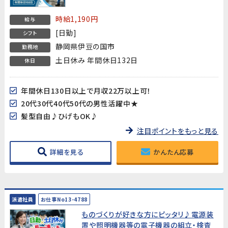
時給1,190円
給与
[日勤]
シフト
静岡県伊豆の国市
勤務地
土日休み 年間休日132日
休日
年間休日130日以上で月収22万以上可！
20代30代40代50代の男性活躍中★
髪型自由♪ひげもOK♪
注目ポイントをもっと見る
詳細を見る
かんたん応募
派遣社員
お仕事No13-4788
ものづくりが好きな方にピッタリ♪電源装
置や照明機器等の電子機器の組立・検査