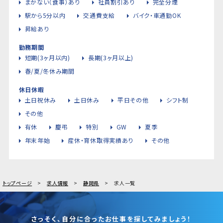
まかない（食事）あり
社員割引あり
完全分煙
駅から5分以内
交通費支給
バイク・車通勤OK
昇給あり
勤務期間
短期(3ヶ月以内)
長期(3ヶ月以上)
春/夏/冬休み期間
休日休暇
土日祝休み
土日休み
平日その他
シフト制
その他
有休
慶弔
特別
GW
夏季
年末年始
産休・育休取得実績あり
その他
トップページ
求人情報
静岡県
求人一覧
さっそく、自分に合ったお仕事を探してみましょう！