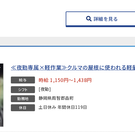
詳細を見る
≪夜勤専属×軽作業≫クルマの屋根に使われる軽
時給 1,150円～1,438円
給与
[夜勤]
シフト
静岡県周智郡森町
勤務地
土日休み 年間休日119日
休日