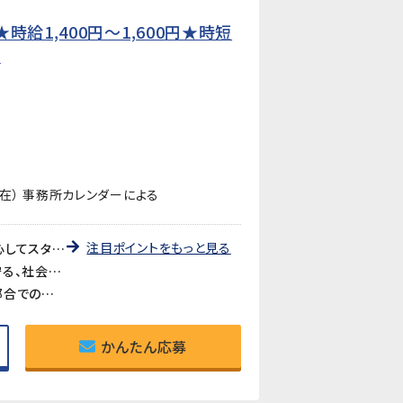
給1,400円〜1,600円★時短
】
在） 事務所カレンダーによる
注目ポイントをもっと見る
《未経験歓迎・先輩が丁寧に教えます》教育研修制度が充実しているので、製造・検査業務が初めての方も安心してスタートできます。アットホームな職場で長く働きやすい環境です。
《医療・バイオ分野の製品に携われるやりがい》医療やバイオ分野で使用されるマイクロ流路チップの品質を守る、社会に貢献できるお仕事です。クリーンルームでの作業で清潔な環境が保たれています。
《時短勤務も相談可》家庭や育児との両立を考えている方も歓迎。時短勤務のご相談に対応しています。家庭都合での休みも取りやすい職場です。
かんたん応募