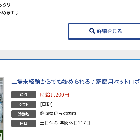
タリ!
休めます♪
詳細を見る
工場未経験からでも始められる♪家庭用ペットロボ
時給1,200円
給与
[日勤]
シフト
静岡県伊豆の国市
勤務地
土日休み 年間休日117日
休日