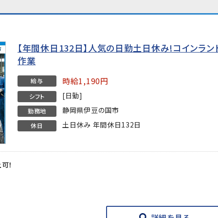
【年間休日132日】人気の日勤土日休み!コインラ
作業
時給1,190円
給与
[日勤]
シフト
静岡県伊豆の国市
勤務地
土日休み 年間休日132日
休日
上可！
★
詳細を見る