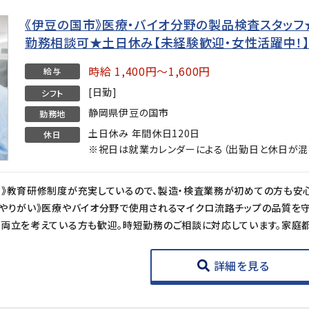
《伊豆の国市》医療・バイオ分野の製品検査スタッフ★時
勤務相談可★土日休み【未経験歓迎・女性活躍中！
時給 1,400円～1,600円
給与
[日勤]
シフト
静岡県伊豆の国市
勤務地
土日休み 年間休日120日
休日
※祝日は就業カレンダーによる（出勤日と休日が混
詳細を見る