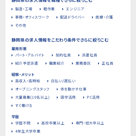
製造・工場
軽作業
エンジニア
事務・オフィスワーク
配送ドライバー
医療・介護
その他
静岡県の求人情報をこだわり条件でさらに絞りこむ
雇用形態
パート・アルバイト
契約社員
派遣社員
紹介予定派遣
職業紹介
業務委託
正社員
経験・メリット
高収入・高時給
日払い/週払い
オープニングスタッフ
体を動かす仕事
大量募集(10名以上)
語学活用
PC活用
すぐ働ける
学歴
学歴不問
高校卒業以上
専門・短大卒以上
4年生大学卒業