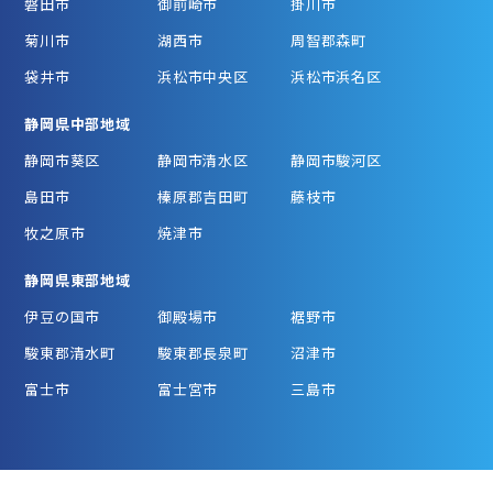
磐田市
御前崎市
掛川市
菊川市
湖西市
周智郡森町
袋井市
浜松市中央区
浜松市浜名区
静岡県中部地域
静岡市葵区
静岡市清水区
静岡市駿河区
島田市
榛原郡吉田町
藤枝市
牧之原市
焼津市
静岡県東部地域
伊豆の国市
御殿場市
裾野市
駿東郡清水町
駿東郡長泉町
沼津市
富士市
富士宮市
三島市