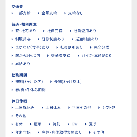
交通費
一部支給
全額支給
支給なし
待遇・福利厚生
寮・社宅あり
社保完備
社員登用あり
制服貸与
研修制度あり
送迎制度あり
まかない（食事）あり
社員割引あり
完全分煙
駅から5分以内
交通費支給
バイク・車通勤OK
昇給あり
勤務期間
短期(3ヶ月以内)
長期(3ヶ月以上)
春/夏/冬休み期間
休日休暇
土日祝休み
土日休み
平日その他
シフト制
その他
有休
慶弔
特別
GW
夏季
年末年始
産休・育休取得実績あり
その他