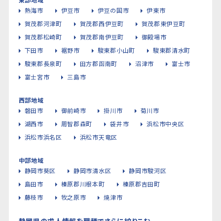
熱海市
伊豆市
伊豆の国市
伊東市
賀茂郡河津町
賀茂郡西伊豆町
賀茂郡東伊豆町
賀茂郡松崎町
賀茂郡南伊豆町
御殿場市
下田市
裾野市
駿東郡小山町
駿東郡清水町
駿東郡長泉町
田方郡函南町
沼津市
富士市
富士宮市
三島市
西部地域
磐田市
御前崎市
掛川市
菊川市
湖西市
周智郡森町
袋井市
浜松市中央区
浜松市浜名区
浜松市天竜区
中部地域
静岡市葵区
静岡市清水区
静岡市駿河区
島田市
榛原郡川根本町
榛原郡吉田町
藤枝市
牧之原市
焼津市
静岡県の求人情報を職種でさらに絞りこむ