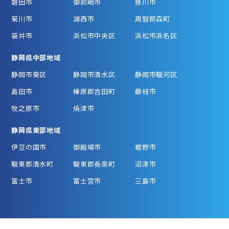
磐田市
御前崎市
掛川市
菊川市
湖西市
周智郡森町
袋井市
浜松市中央区
浜松市浜名区
静岡県中部地域
静岡市葵区
静岡市清水区
静岡市駿河区
島田市
榛原郡吉田町
藤枝市
牧之原市
焼津市
静岡県東部地域
伊豆の国市
御殿場市
裾野市
駿東郡清水町
駿東郡長泉町
沼津市
富士市
富士宮市
三島市