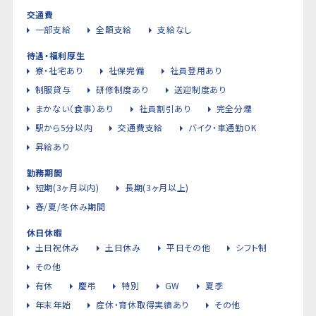
交通費
一部支給
全額支給
支給なし
待遇・福利厚生
寮・社宅あり
社保完備
社員登用あり
制服貸与
研修制度あり
送迎制度あり
まかない（食事）あり
社員割引あり
完全分煙
駅から5分以内
交通費支給
バイク・車通勤OK
昇給あり
勤務期間
短期(3ヶ月以内)
長期(3ヶ月以上)
春/夏/冬休み期間
休日休暇
土日祝休み
土日休み
平日その他
シフト制
その他
有休
慶弔
特別
GW
夏季
年末年始
産休・育休取得実績あり
その他