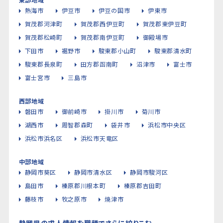
熱海市
伊豆市
伊豆の国市
伊東市
賀茂郡河津町
賀茂郡西伊豆町
賀茂郡東伊豆町
賀茂郡松崎町
賀茂郡南伊豆町
御殿場市
下田市
裾野市
駿東郡小山町
駿東郡清水町
駿東郡長泉町
田方郡函南町
沼津市
富士市
富士宮市
三島市
西部地域
磐田市
御前崎市
掛川市
菊川市
湖西市
周智郡森町
袋井市
浜松市中央区
浜松市浜名区
浜松市天竜区
中部地域
静岡市葵区
静岡市清水区
静岡市駿河区
島田市
榛原郡川根本町
榛原郡吉田町
藤枝市
牧之原市
焼津市
静岡県の求人情報を職種でさらに絞りこむ