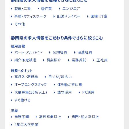
製造・工場
軽作業
エンジニア
事務・オフィスワーク
配送ドライバー
医療・介護
その他
静岡県の求人情報をこだわり条件でさらに絞りこむ
雇用形態
パート・アルバイト
契約社員
派遣社員
紹介予定派遣
職業紹介
業務委託
正社員
経験・メリット
高収入・高時給
日払い/週払い
オープニングスタッフ
体を動かす仕事
大量募集(10名以上)
語学活用
PC活用
すぐ働ける
学歴
学歴不問
高校卒業以上
専門・短大卒以上
4年生大学卒業