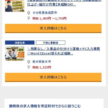
仕上げ・組付け作業【未経験OK!...
大分県豊後高田市
時給 1,400円 ～1,750円
求人詳細はこちら
派遣社員
初心者歓迎
＼残業なし／入庫品の仕分けと運搬＋PC入力業務
◇WordとExcel使えれば経験...
栃木県栃木市
時給 1,325円
求人詳細はこちら
静岡県の求人情報を市区町村でさらに絞りこむ