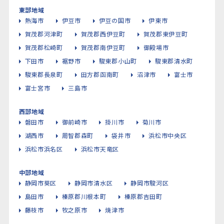
東部地域
熱海市
伊豆市
伊豆の国市
伊東市
賀茂郡河津町
賀茂郡西伊豆町
賀茂郡東伊豆町
賀茂郡松崎町
賀茂郡南伊豆町
御殿場市
下田市
裾野市
駿東郡小山町
駿東郡清水町
駿東郡長泉町
田方郡函南町
沼津市
富士市
富士宮市
三島市
西部地域
磐田市
御前崎市
掛川市
菊川市
湖西市
周智郡森町
袋井市
浜松市中央区
浜松市浜名区
浜松市天竜区
中部地域
静岡市葵区
静岡市清水区
静岡市駿河区
島田市
榛原郡川根本町
榛原郡吉田町
藤枝市
牧之原市
焼津市