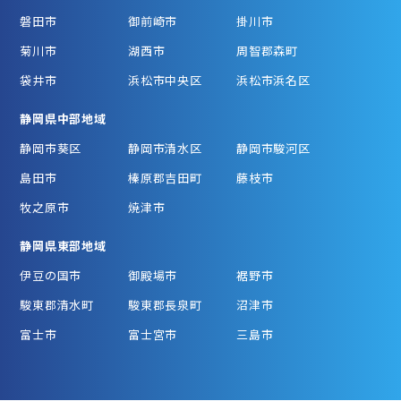
磐田市
御前崎市
掛川市
菊川市
湖西市
周智郡森町
袋井市
浜松市中央区
浜松市浜名区
静岡県中部地域
静岡市葵区
静岡市清水区
静岡市駿河区
島田市
榛原郡吉田町
藤枝市
牧之原市
焼津市
静岡県東部地域
伊豆の国市
御殿場市
裾野市
駿東郡清水町
駿東郡長泉町
沼津市
富士市
富士宮市
三島市