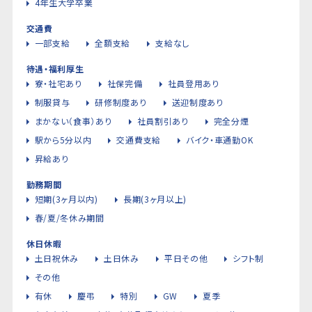
4年生大学卒業
交通費
一部支給
全額支給
支給なし
待遇・福利厚生
寮・社宅あり
社保完備
社員登用あり
制服貸与
研修制度あり
送迎制度あり
まかない（食事）あり
社員割引あり
完全分煙
駅から5分以内
交通費支給
バイク・車通勤OK
昇給あり
勤務期間
短期(3ヶ月以内)
長期(3ヶ月以上)
春/夏/冬休み期間
休日休暇
土日祝休み
土日休み
平日その他
シフト制
その他
有休
慶弔
特別
GW
夏季